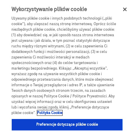
Skip to main content
0
Menu
Wykorzystywanie plików cookie
Używamy plików cookie i innych podobnych technologii („pliki
cookie”), aby ulepszać naszą stronę internetową. Oprócz ściśle
e-Sklep
Monitorowanie stężenia glukozy
niezbędnych plików cookie, chcielibyśmy używać plików cookie:
(1) aby dowiedzieć się, w jaki sposób nasza strona internetowa
Monitorowanie stężenia
jest używana i jak działa, w tym poznać statystyki dotyczące
ruchu między róznymi witrynami, (2) w celu zapewnienia Ci
dodatkowych funkcji i możliwości personalizacji, (3) w celu
glukozy
zapewnienia Ci możliwości interakcji w mediach
społecznościowych oraz (4) do celów targetowania i
marketingu bezpośredniego. Klikając „Akceptuj wszystkie”,
wyrażasz zgodę na używanie wszystkich plików cookie i
Płyny kontrolne
Nakłuwacze i lancety
odpowiedniego przetwarzania danych, które może obejmować
Glukometry
Testy paskowe
informacje o Twojej przeglądarce i adres IP, a także ujawnianie
Twoich danych osobowych stronom trzecim, na zasadach
Płyny kontrolne
opisanych w naszej Polityce Cookie / Polityce Prywatności. Aby
uzyskać więcej informacji oraz w celu skonfigurowa ustawień
lub i wycofania swojej zgody, kliknij „Preferencje dotyczące
plików cookie”.
Polityka Cookie
Preferencje dotyczące plików cookie