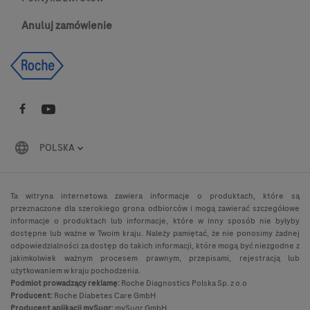
Anuluj zamówienie
POLSKA
Ta witryna internetowa zawiera informacje o produktach, które są
przeznaczone dla szerokiego grona odbiorców i mogą zawierać szczegółowe
informacje o produktach lub informacje, które w inny sposób nie byłyby
dostępne lub ważne w Twoim kraju. Należy pamiętać, że nie ponosimy żadnej
odpowiedzialności za dostęp do takich informacji, które mogą być niezgodne z
jakimkolwiek ważnym procesem prawnym, przepisami, rejestracją lub
użytkowaniem w kraju pochodzenia.
Podmiot prowadzący reklamę:
Roche Diagnostics Polska Sp. z o.o
Producent:
Roche Diabetes Care GmbH
Producent aplikacji mySugr:
mySugr GmbH