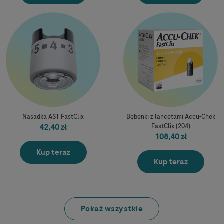
Nasadka AST FastClix
Bębenki z lancetami Accu-Chek
42,40 zł
FastClix (204)
108,40 zł
Kup teraz
Kup teraz
Pokaż wszystkie