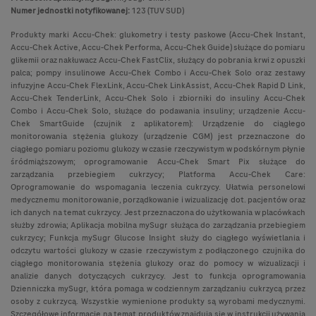
Numer jednostki notyfikowanej:
123 (TUV SUD)
Produkty marki Accu-Chek: glukometry i testy paskowe (Accu-Chek Instant,
Accu-Chek Active, Accu-Chek Performa, Accu-Chek Guide) służące do pomiaru
glikemii oraz nakłuwacz Accu-Chek FastClix, służący do pobrania krwi z opuszki
palca; pompy insulinowe Accu-Chek Combo i Accu-Chek Solo oraz zestawy
infuzyjne Accu-Chek FlexLink, Accu-Chek LinkAssist, Accu-Chek Rapid D Link,
Accu-Chek TenderLink, Accu-Chek Solo i zbiorniki do insuliny Accu-Chek
Combo i Accu-Chek Solo, służące do podawania insuliny; urządzenie Accu-
Chek SmartGuide (czujnik z aplikatorem): Urządzenie do ciągłego
monitorowania stężenia glukozy (urządzenie CGM) jest przeznaczone do
ciągłego pomiaru poziomu glukozy w czasie rzeczywistym w podskórnym płynie
śródmiąższowym; oprogramowanie Accu-Chek Smart Pix służące do
zarządzania przebiegiem cukrzycy; Platforma Accu-Chek Care:
Oprogramowanie do wspomagania leczenia cukrzycy. Ułatwia personelowi
medycznemu monitorowanie, porządkowanie i wizualizację dot. pacjentów oraz
ich danych na temat cukrzycy. Jest przeznaczona do użytkowania w placówkach
służby zdrowia; Aplikacja mobilna mySugr służąca do zarządzania przebiegiem
cukrzycy; Funkcja mySugr Glucose Insight służy do ciągłego wyświetlania i
odczytu wartości glukozy w czasie rzeczywistym z podłączonego czujnika do
ciągłego monitorowania stężenia glukozy oraz do pomocy w wizualizacji i
analizie danych dotyczących cukrzycy. Jest to funkcja oprogramowania
Dzienniczka mySugr, która pomaga w codziennym zarządzaniu cukrzycą przez
osoby z cukrzycą. Wszystkie wymienione produkty są wyrobami medycznymi.
Szczegółowe informacje na temat produktów znajdują się w instrukcji używania