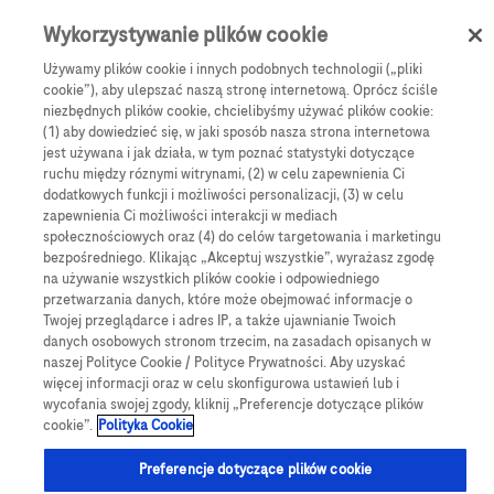
Skip to main content
0
Menu
Wykorzystywanie plików cookie
Używamy plików cookie i innych podobnych technologii („pliki
cookie”), aby ulepszać naszą stronę internetową. Oprócz ściśle
e-Sklep
Monitorowanie stężenia glukozy
niezbędnych plików cookie, chcielibyśmy używać plików cookie:
Nakłuwacze i lancety
(1) aby dowiedzieć się, w jaki sposób nasza strona internetowa
Lancety Accu-Chek Safe T-Pro Plus (200 szt.)
jest używana i jak działa, w tym poznać statystyki dotyczące
ruchu między róznymi witrynami, (2) w celu zapewnienia Ci
Lancety Accu-Chek
dodatkowych funkcji i możliwości personalizacji, (3) w celu
zapewnienia Ci możliwości interakcji w mediach
Safe T-Pro Plus (200
społecznościowych oraz (4) do celów targetowania i marketingu
bezpośredniego. Klikając „Akceptuj wszystkie”, wyrażasz zgodę
szt.)
na używanie wszystkich plików cookie i odpowiedniego
przetwarzania danych, które może obejmować informacje o
Twojej przeglądarce i adres IP, a także ujawnianie Twoich
Sterylne lancety jednorazowe z regulacją głębokości
danych osobowych stronom trzecim, na zasadach opisanych w
naszej Polityce Cookie / Polityce Prywatności. Aby uzyskać
nakłucia do pobierania krwi kapilarnej z opuszki palca.
więcej informacji oraz w celu skonfigurowa ustawień lub i
wycofania swojej zgody, kliknij „Preferencje dotyczące plików
cookie”.
Polityka Cookie
Preferencje dotyczące plików cookie