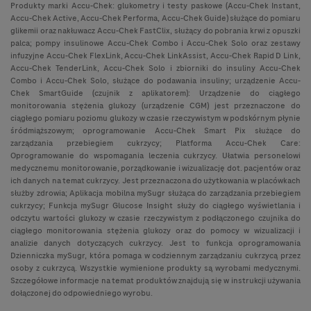
Produkty marki Accu-Chek: glukometry i testy paskowe (Accu-Chek Instant,
Accu-Chek Active, Accu-Chek Performa, Accu-Chek Guide) służące do pomiaru
glikemii oraz nakłuwacz Accu-Chek FastClix, służący do pobrania krwi z opuszki
palca; pompy insulinowe Accu-Chek Combo i Accu-Chek Solo oraz zestawy
infuzyjne Accu-Chek FlexLink, Accu-Chek LinkAssist, Accu-Chek Rapid D Link,
Accu-Chek TenderLink, Accu-Chek Solo i zbiorniki do insuliny Accu-Chek
Combo i Accu-Chek Solo, służące do podawania insuliny; urządzenie Accu-
Chek SmartGuide (czujnik z aplikatorem): Urządzenie do ciągłego
monitorowania stężenia glukozy (urządzenie CGM) jest przeznaczone do
ciągłego pomiaru poziomu glukozy w czasie rzeczywistym w podskórnym płynie
śródmiąższowym; oprogramowanie Accu-Chek Smart Pix służące do
zarządzania przebiegiem cukrzycy; Platforma Accu-Chek Care:
Oprogramowanie do wspomagania leczenia cukrzycy. Ułatwia personelowi
medycznemu monitorowanie, porządkowanie i wizualizację dot. pacjentów oraz
ich danych na temat cukrzycy. Jest przeznaczona do użytkowania w placówkach
służby zdrowia; Aplikacja mobilna mySugr służąca do zarządzania przebiegiem
cukrzycy; Funkcja mySugr Glucose Insight służy do ciągłego wyświetlania i
odczytu wartości glukozy w czasie rzeczywistym z podłączonego czujnika do
ciągłego monitorowania stężenia glukozy oraz do pomocy w wizualizacji i
analizie danych dotyczących cukrzycy. Jest to funkcja oprogramowania
Dzienniczka mySugr, która pomaga w codziennym zarządzaniu cukrzycą przez
osoby z cukrzycą. Wszystkie wymienione produkty są wyrobami medycznymi.
Szczegółowe informacje na temat produktów znajdują się w instrukcji używania
dołączonej do odpowiedniego wyrobu.