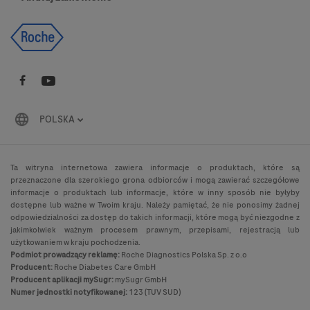
POLSKA
Ta witryna internetowa zawiera informacje o produktach, które są
przeznaczone dla szerokiego grona odbiorców i mogą zawierać szczegółowe
informacje o produktach lub informacje, które w inny sposób nie byłyby
dostępne lub ważne w Twoim kraju. Należy pamiętać, że nie ponosimy żadnej
odpowiedzialności za dostęp do takich informacji, które mogą być niezgodne z
jakimkolwiek ważnym procesem prawnym, przepisami, rejestracją lub
użytkowaniem w kraju pochodzenia.
Podmiot prowadzący reklamę:
Roche Diagnostics Polska Sp. z o.o
Producent:
Roche Diabetes Care GmbH
Producent aplikacji mySugr:
mySugr GmbH
Numer jednostki notyfikowanej:
123 (TUV SUD)