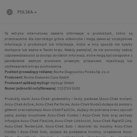
POLSKA
Ta witryna internetowa zawiera informacje o produktach, które są
przeznaczone dla szerokiego grona odbiorców i mogą zawierać szczegółowe
informacje o produktach lub informacje, które w inny sposób nie byłyby
dostępne lub ważne w Twoim kraju. Należy pamiętać, że nie ponosimy żadnej
odpowiedzialności za dostęp do takich informacji, które mogą być niezgodne z
jakimkolwiek ważnym procesem prawnym, przepisami, rejestracją lub
użytkowaniem w kraju pochodzenia.
Podmiot prowadzący reklamę:
Roche Diagnostics Polska Sp. z o.o
Producent:
Roche Diabetes Care GmbH
Producent aplikacji mySugr:
mySugr GmbH
Numer jednostki notyfikowanej:
123 (TUV SUD)
Produkty marki Accu-Chek: glukometry i testy paskowe (Accu-Chek Instant,
Accu-Chek Active, Accu-Chek Performa, Accu-Chek Guide) służące do pomiaru
glikemii oraz nakłuwacz Accu-Chek FastClix, służący do pobrania krwi z opuszki
palca; pompy insulinowe Accu-Chek Combo i Accu-Chek Solo oraz zestawy
infuzyjne Accu-Chek FlexLink, Accu-Chek LinkAssist, Accu-Chek Rapid D Link,
Accu-Chek TenderLink, Accu-Chek Solo i zbiorniki do insuliny Accu-Chek
Combo i Accu-Chek Solo, służące do podawania insuliny; urządzenie Accu-