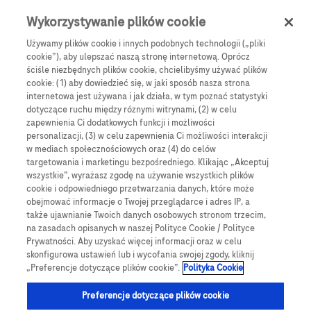
Skip to main content
0
Menu
Wykorzystywanie plików cookie
Używamy plików cookie i innych podobnych technologii („pliki
cookie”), aby ulepszać naszą stronę internetową. Oprócz
Bezpłatna dostawa dla zamówień powyżej 100 zł.
ściśle niezbędnych plików cookie, chcielibyśmy używać plików
cookie: (1) aby dowiedzieć się, w jaki sposób nasza strona
e-Sklep
internetowa jest używana i jak działa, w tym poznać statystyki
dotyczące ruchu między róznymi witrynami, (2) w celu
zapewnienia Ci dodatkowych funkcji i możliwości
Szeroki asortyment
personalizacji, (3) w celu zapewnienia Ci możliwości interakcji
w mediach społecznościowych oraz (4) do celów
produktów Accu-Chek
targetowania i marketingu bezpośredniego. Klikając „Akceptuj
wszystkie”, wyrażasz zgodę na używanie wszystkich plików
cookie i odpowiedniego przetwarzania danych, które może
obejmować informacje o Twojej przeglądarce i adres IP, a
Produkty Accu-Chek oferują kompleksowe wsparcie dla
także ujawnianie Twoich danych osobowych stronom trzecim,
na zasadach opisanych w naszej Polityce Cookie / Polityce
osób z cukrzycą. Nasza oferta obejmuje zaawansowane
Prywatności. Aby uzyskać więcej informacji oraz w celu
narzędzia do monitorowania cukrzycy, w tym CGM,
skonfigurowa ustawień lub i wycofania swojej zgody, kliknij
glukometry, paski testowe, nakłuwacze i lancety, a także
„Preferencje dotyczące plików cookie”.
Polityka Cookie
niezbędne akcesoria. Dodatkowo dzięki innowacyjnym
Preferencje dotyczące plików cookie
technologiom i intuicyjnemu designowi, Accu-Chek wspiera