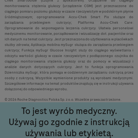
Chek SmartGuide (czujnik z aplikatorem): Urządzenie do ciągłego
monitorowania stężenia glukozy (urządzenie CGM) jest przeznaczone do
ciągłego pomiaru poziomu glukozy w czasie rzeczywistym w podskórnym płynie
śródmiąższowym; oprogramowanie Accu-Chek Smart Pix służące do
zarządzania przebiegiem cukrzycy; Platforma Accu-Chek Care:
Oprogramowanie do wspomagania leczenia cukrzycy. Ułatwia personelowi
medycznemu monitorowanie, porządkowanie i wizualizację dot. pacjentów oraz
ich danych na temat cukrzycy. Jest przeznaczona do użytkowania w placówkach
służby zdrowia; Aplikacja mobilna mySugr służąca do zarządzania przebiegiem
cukrzycy; Funkcja mySugr Glucose Insight służy do ciągłego wyświetlania i
odczytu wartości glukozy w czasie rzeczywistym z podłączonego czujnika do
ciągłego monitorowania stężenia glukozy oraz do pomocy w wizualizacji i
analizie danych dotyczących cukrzycy. Jest to funkcja oprogramowania
Dzienniczka mySugr, która pomaga w codziennym zarządzaniu cukrzycą przez
osoby z cukrzycą. Wszystkie wymienione produkty są wyrobami medycznymi.
Szczegółowe informacje na temat produktów znajdują się w instrukcji używania
dołączonej do odpowiedniego wyrobu.
© 2026 Roche Diagnostics Polska Sp. z o.o. Wszelkie prawa zastrzeżone.
To jest wyrób medyczny.
Używaj go zgodnie z instrukcją
używania lub etykietą.