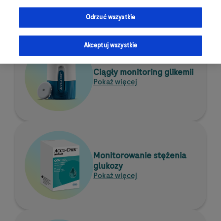
efektywne zarządzanie cukrzycą na co dzień.
Odrzuć wszystkie
Akceptuj wszystkie
Ciągły monitoring glikemii
Pokaż więcej
Monitorowanie stężenia
glukozy
Pokaż więcej