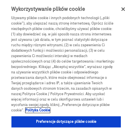
Skip to main content
0
Menu
Wykorzystywanie plików cookie
Używamy plików cookie i innych podobnych technologii („pliki
cookie”), aby ulepszać naszą stronę internetową. Oprócz ściśle
e-Sklep
Monitorowanie stężenia glukozy
niezbędnych plików cookie, chcielibyśmy używać plików cookie:
Testy paskowe
Testy paskowe Accu-Chek Instant (50 szt.)
(1) aby dowiedzieć się, w jaki sposób nasza strona internetowa
jest używana i jak działa, w tym poznać statystyki dotyczące
Testy paskowe Accu-
ruchu między róznymi witrynami, (2) w celu zapewnienia Ci
dodatkowych funkcji i możliwości personalizacji, (3) w celu
Chek Instant (50 szt.)
zapewnienia Ci możliwości interakcji w mediach
społecznościowych oraz (4) do celów targetowania i marketingu
bezpośredniego. Klikając „Akceptuj wszystkie”, wyrażasz zgodę
Testy paskowe Accu-Chek Instant w połączeniu z
na używanie wszystkich plików cookie i odpowiedniego
glukometrami Accu-Chek Instant przewidziane są do
przetwarzania danych, które może obejmować informacje o
Twojej przeglądarce i adres IP, a także ujawnianie Twoich
diagnostyki w ramach samokontroli glikemii, a także
danych osobowych stronom trzecim, na zasadach opisanych w
wykonywanej przez personel medyczny w ośrodku zdrowia
naszej Polityce Cookie / Polityce Prywatności. Aby uzyskać
lub szpitalu.
więcej informacji oraz w celu skonfigurowa ustawień lub i
wycofania swojej zgody, kliknij „Preferencje dotyczące plików
cookie”.
Polityka Cookie
Preferencje dotyczące plików cookie