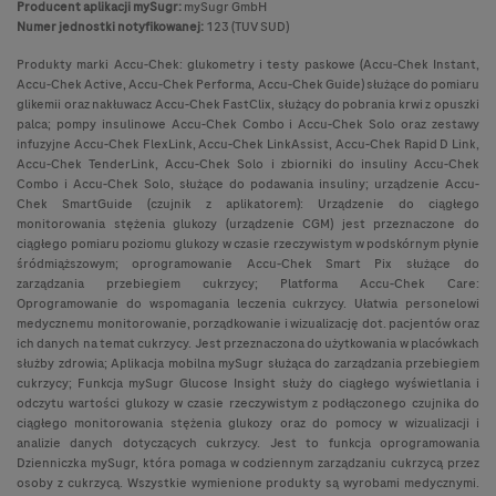
Producent aplikacji mySugr:
mySugr GmbH
Numer jednostki notyfikowanej:
123 (TUV SUD)
Produkty marki Accu-Chek: glukometry i testy paskowe (Accu-Chek Instant,
Accu-Chek Active, Accu-Chek Performa, Accu-Chek Guide) służące do pomiaru
glikemii oraz nakłuwacz Accu-Chek FastClix, służący do pobrania krwi z opuszki
palca; pompy insulinowe Accu-Chek Combo i Accu-Chek Solo oraz zestawy
infuzyjne Accu-Chek FlexLink, Accu-Chek LinkAssist, Accu-Chek Rapid D Link,
Accu-Chek TenderLink, Accu-Chek Solo i zbiorniki do insuliny Accu-Chek
Combo i Accu-Chek Solo, służące do podawania insuliny; urządzenie Accu-
Chek SmartGuide (czujnik z aplikatorem): Urządzenie do ciągłego
monitorowania stężenia glukozy (urządzenie CGM) jest przeznaczone do
ciągłego pomiaru poziomu glukozy w czasie rzeczywistym w podskórnym płynie
śródmiąższowym; oprogramowanie Accu-Chek Smart Pix służące do
zarządzania przebiegiem cukrzycy; Platforma Accu-Chek Care:
Oprogramowanie do wspomagania leczenia cukrzycy. Ułatwia personelowi
medycznemu monitorowanie, porządkowanie i wizualizację dot. pacjentów oraz
ich danych na temat cukrzycy. Jest przeznaczona do użytkowania w placówkach
służby zdrowia; Aplikacja mobilna mySugr służąca do zarządzania przebiegiem
cukrzycy; Funkcja mySugr Glucose Insight służy do ciągłego wyświetlania i
odczytu wartości glukozy w czasie rzeczywistym z podłączonego czujnika do
ciągłego monitorowania stężenia glukozy oraz do pomocy w wizualizacji i
analizie danych dotyczących cukrzycy. Jest to funkcja oprogramowania
Dzienniczka mySugr, która pomaga w codziennym zarządzaniu cukrzycą przez
osoby z cukrzycą. Wszystkie wymienione produkty są wyrobami medycznymi.