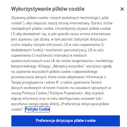
Skip to main content
0
Menu
Wykorzystywanie plików cookie
Używamy plików cookie i innych podobnych technologii („pliki
cookie”), aby ulepszać naszą stronę internetową. Oprócz ściśle
e-Sklep
Monitorowanie stężenia glukozy
niezbędnych plików cookie, chcielibyśmy używać plików cookie:
Nakłuwacze i lancety
(1) aby dowiedzieć się, w jaki sposób nasza strona internetowa
Bębenki z lancetami Accu-Chek FastClix (24)
jest używana i jak działa, w tym poznać statystyki dotyczące
ruchu między róznymi witrynami, (2) w celu zapewnienia Ci
Bębenki z lancetami
dodatkowych funkcji i możliwości personalizacji, (3) w celu
zapewnienia Ci możliwości interakcji w mediach
Accu-Chek FastClix (24)
społecznościowych oraz (4) do celów targetowania i marketingu
bezpośredniego. Klikając „Akceptuj wszystkie”, wyrażasz zgodę
na używanie wszystkich plików cookie i odpowiedniego
24 lancety w 4 bębenkach do nakłuwacza Accu-Chek
przetwarzania danych, które może obejmować informacje o
Twojej przeglądarce i adres IP, a także ujawnianie Twoich
FastClix
danych osobowych stronom trzecim, na zasadach opisanych w
naszej Polityce Cookie / Polityce Prywatności. Aby uzyskać
więcej informacji oraz w celu skonfigurowa ustawień lub i
wycofania swojej zgody, kliknij „Preferencje dotyczące plików
cookie”.
Polityka Cookie
Preferencje dotyczące plików cookie