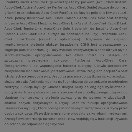
Produkty marki Accu-Chek: glukometry i testy paskowe (Accu-Chek Instant,
Accu-Chek Active, Accu-Chek Performa, Accu-Chek Guide) służące do pomiaru
glikemii oraz nakłuwacz Accu-Chek FastClix, służący do pobrania krwi z opuszki
palca; pompy insulinowe Accu-Chek Combo i Accu-Chek Solo oraz zestawy
infuzyjne Accu-Chek FlexLink, Accu-Chek LinkAssist, Accu-Chek Rapid D Link,
Accu-Chek TenderLink, Accu-Chek Solo i zbiorniki do insuliny Accu-Chek
Combo i Accu-Chek Solo, służące do podawania insuliny; urządzenie Accu-
Chek SmartGuide (czujnik z aplikatorem): Urządzenie do ciągłego
monitorowania stężenia glukozy (urządzenie CGM) jest przeznaczone do
ciągłego pomiaru poziomu glukozy w czasie rzeczywistym w podskórnym płynie
śródmiąższowym; oprogramowanie Accu-Chek Smart Pix służące do
zarządzania przebiegiem cukrzycy; Platforma Accu-Chek Care:
Oprogramowanie do wspomagania leczenia cukrzycy. Ułatwia personelowi
medycznemu monitorowanie, porządkowanie i wizualizację dot. pacjentów oraz
ich danych na temat cukrzycy. Jest przeznaczona do użytkowania w placówkach
służby zdrowia; Aplikacja mobilna mySugr służąca do zarządzania przebiegiem
cukrzycy; Funkcja mySugr Glucose Insight służy do ciągłego wyświetlania i
odczytu wartości glukozy w czasie rzeczywistym z podłączonego czujnika do
ciągłego monitorowania stężenia glukozy oraz do pomocy w wizualizacji i
analizie danych dotyczących cukrzycy. Jest to funkcja oprogramowania
Dzienniczka mySugr, która pomaga w codziennym zarządzaniu cukrzycą przez
osoby z cukrzycą. Wszystkie wymienione produkty są wyrobami medycznymi.
Szczegółowe informacje na temat produktów znajdują się w instrukcji używania
dołączonej do odpowiedniego wyrobu.