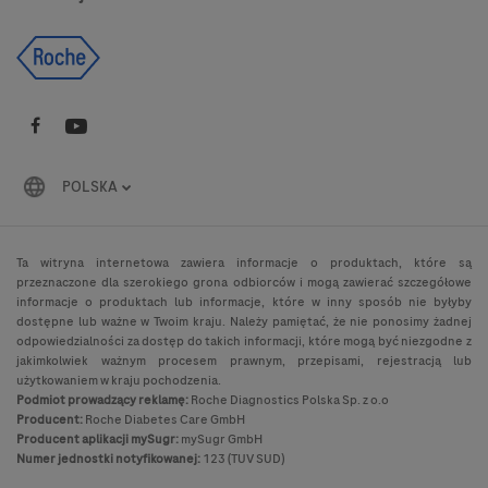
POLSKA
Ta witryna internetowa zawiera informacje o produktach, które są
przeznaczone dla szerokiego grona odbiorców i mogą zawierać szczegółowe
informacje o produktach lub informacje, które w inny sposób nie byłyby
dostępne lub ważne w Twoim kraju. Należy pamiętać, że nie ponosimy żadnej
odpowiedzialności za dostęp do takich informacji, które mogą być niezgodne z
jakimkolwiek ważnym procesem prawnym, przepisami, rejestracją lub
użytkowaniem w kraju pochodzenia.
Podmiot prowadzący reklamę:
Roche Diagnostics Polska Sp. z o.o
Producent:
Roche Diabetes Care GmbH
Producent aplikacji mySugr:
mySugr GmbH
Numer jednostki notyfikowanej:
123 (TUV SUD)