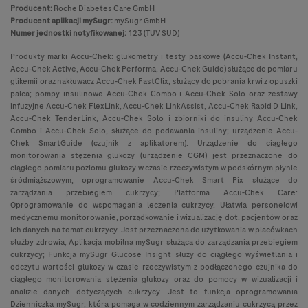
Producent:
Roche Diabetes Care GmbH
Producent aplikacji mySugr:
mySugr GmbH
Numer jednostki notyfikowanej:
123 (TUV SUD)
Produkty marki Accu-Chek: glukometry i testy paskowe (Accu-Chek Instant,
Accu-Chek Active, Accu-Chek Performa, Accu-Chek Guide) służące do pomiaru
glikemii oraz nakłuwacz Accu-Chek FastClix, służący do pobrania krwi z opuszki
palca; pompy insulinowe Accu-Chek Combo i Accu-Chek Solo oraz zestawy
infuzyjne Accu-Chek FlexLink, Accu-Chek LinkAssist, Accu-Chek Rapid D Link,
Accu-Chek TenderLink, Accu-Chek Solo i zbiorniki do insuliny Accu-Chek
Combo i Accu-Chek Solo, służące do podawania insuliny; urządzenie Accu-
Chek SmartGuide (czujnik z aplikatorem): Urządzenie do ciągłego
monitorowania stężenia glukozy (urządzenie CGM) jest przeznaczone do
ciągłego pomiaru poziomu glukozy w czasie rzeczywistym w podskórnym płynie
śródmiąższowym; oprogramowanie Accu-Chek Smart Pix służące do
zarządzania przebiegiem cukrzycy; Platforma Accu-Chek Care:
Oprogramowanie do wspomagania leczenia cukrzycy. Ułatwia personelowi
medycznemu monitorowanie, porządkowanie i wizualizację dot. pacjentów oraz
ich danych na temat cukrzycy. Jest przeznaczona do użytkowania w placówkach
służby zdrowia; Aplikacja mobilna mySugr służąca do zarządzania przebiegiem
cukrzycy; Funkcja mySugr Glucose Insight służy do ciągłego wyświetlania i
odczytu wartości glukozy w czasie rzeczywistym z podłączonego czujnika do
ciągłego monitorowania stężenia glukozy oraz do pomocy w wizualizacji i
analizie danych dotyczących cukrzycy. Jest to funkcja oprogramowania
Dzienniczka mySugr, która pomaga w codziennym zarządzaniu cukrzycą przez