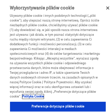
Skip to main content
0
Menu
Wykorzystywanie plików cookie
Używamy plików cookie i innych podobnych technologii („pliki
cookie”), aby ulepszać naszą stronę internetową. Oprócz ściśle
e-Sklep
Monitorowanie stężenia glukozy
niezbędnych plików cookie, chcielibyśmy używać plików cookie:
Testy paskowe
Testy paskowe Accu-Chek Guide (50 szt.)
(1) aby dowiedzieć się, w jaki sposób nasza strona internetowa
jest używana i jak działa, w tym poznać statystyki dotyczące
Testy paskowe Accu-
ruchu między róznymi witrynami, (2) w celu zapewnienia Ci
dodatkowych funkcji i możliwości personalizacji, (3) w celu
Chek Guide (50 szt.)
zapewnienia Ci możliwości interakcji w mediach
społecznościowych oraz (4) do celów targetowania i marketingu
bezpośredniego. Klikając „Akceptuj wszystkie”, wyrażasz zgodę
Testy paskowe Accu-Chek Guide wraz z glukometrami z serii
na używanie wszystkich plików cookie i odpowiedniego
Accu-Chek Guide przewidziane są do diagnostyki in vitro
przetwarzania danych, które może obejmować informacje o
Twojej przeglądarce i adres IP, a także ujawnianie Twoich
wykonywanej w ramach samokontroli przez osoby ze
danych osobowych stronom trzecim, na zasadach opisanych w
zdiagnozowaną cukrzycą. Testy paskowe Accu-Chek Guide
naszej Polityce Cookie / Polityce Prywatności. Aby uzyskać
są kompatybilne z glukometrami Accu-Chek Guide Solo oraz
więcej informacji oraz w celu skonfigurowa ustawień lub i
Accu-Chek Guide Link.
wycofania swojej zgody, kliknij „Preferencje dotyczące plików
cookie”.
Polityka Cookie
Preferencje dotyczące plików cookie