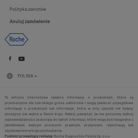
Polityka zwrotów
Anuluj zamówienie
POLSKA
Ta witryna internetowa zawiera informacje o produktach, które są
przeznaczone dla szerokiego grona odbiorców i mogą zawierać szczegółowe
informacje o produktach lub informacje, które w inny sposób nie byłyby
dostępne lub ważne w Twoim kraju. Należy pamiętać, że nie ponosimy żadnej
odpowiedzialności za dostęp do takich informacji, które mogą być niezgodne z
jakimkolwiek ważnym procesem prawnym, przepisami, rejestracją lub
użytkowaniem w kraju pochodzenia.
Podmiot prowadzący reklamę:
Roche Diagnostics Polska Sp. z o.o