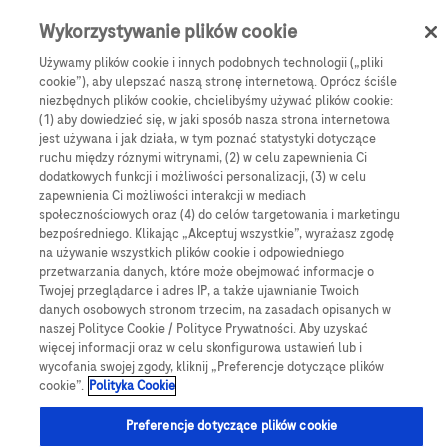
Skip to main content
0
Menu
Wykorzystywanie plików cookie
Używamy plików cookie i innych podobnych technologii („pliki
cookie”), aby ulepszać naszą stronę internetową. Oprócz ściśle
e-Sklep
Akcesoria
niezbędnych plików cookie, chcielibyśmy używać plików cookie:
Rozowe etui glukometr Accu-Chek Instant
(1) aby dowiedzieć się, w jaki sposób nasza strona internetowa
jest używana i jak działa, w tym poznać statystyki dotyczące
Rozowe etui glukometr
ruchu między róznymi witrynami, (2) w celu zapewnienia Ci
dodatkowych funkcji i możliwości personalizacji, (3) w celu
Accu-Chek Instant
zapewnienia Ci możliwości interakcji w mediach
społecznościowych oraz (4) do celów targetowania i marketingu
bezpośredniego. Klikając „Akceptuj wszystkie”, wyrażasz zgodę
Rozowe etui glukometr Accu-Chek Instant w kolorze
na używanie wszystkich plików cookie i odpowiedniego
różowym
przetwarzania danych, które może obejmować informacje o
Twojej przeglądarce i adres IP, a także ujawnianie Twoich
danych osobowych stronom trzecim, na zasadach opisanych w
naszej Polityce Cookie / Polityce Prywatności. Aby uzyskać
więcej informacji oraz w celu skonfigurowa ustawień lub i
wycofania swojej zgody, kliknij „Preferencje dotyczące plików
cookie”.
Polityka Cookie
Preferencje dotyczące plików cookie