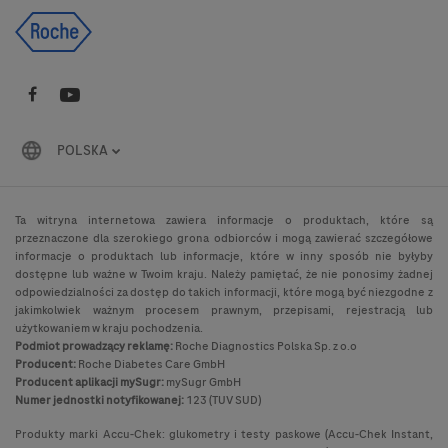
POLSKA
Ta witryna internetowa zawiera informacje o produktach, które są
przeznaczone dla szerokiego grona odbiorców i mogą zawierać szczegółowe
informacje o produktach lub informacje, które w inny sposób nie byłyby
dostępne lub ważne w Twoim kraju. Należy pamiętać, że nie ponosimy żadnej
odpowiedzialności za dostęp do takich informacji, które mogą być niezgodne z
jakimkolwiek ważnym procesem prawnym, przepisami, rejestracją lub
użytkowaniem w kraju pochodzenia.
Podmiot prowadzący reklamę:
Roche Diagnostics Polska Sp. z o.o
Producent:
Roche Diabetes Care GmbH
Producent aplikacji mySugr:
mySugr GmbH
Numer jednostki notyfikowanej:
123 (TUV SUD)
Produkty marki Accu-Chek: glukometry i testy paskowe (Accu-Chek Instant,