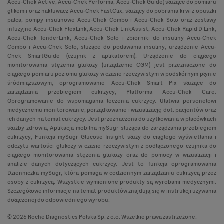
Accu-Chek Active, Accu-Chek Performa, Accu-Chek Guide) służące do pomiaru
glikemii oraz nakłuwacz Accu-Chek FastClix, służący do pobrania krwi z opuszki
palca; pompy insulinowe Accu-Chek Combo i Accu-Chek Solo oraz zestawy
infuzyjne Accu-Chek FlexLink, Accu-Chek LinkAssist, Accu-Chek Rapid D Link,
Accu-Chek TenderLink, Accu-Chek Solo i zbiorniki do insuliny Accu-Chek
Combo i Accu-Chek Solo, służące do podawania insuliny; urządzenie Accu-
Chek SmartGuide (czujnik z aplikatorem): Urządzenie do ciągłego
monitorowania stężenia glukozy (urządzenie CGM) jest przeznaczone do
ciągłego pomiaru poziomu glukozy w czasie rzeczywistym w podskórnym płynie
śródmiąższowym; oprogramowanie Accu-Chek Smart Pix służące do
zarządzania przebiegiem cukrzycy; Platforma Accu-Chek Care:
Oprogramowanie do wspomagania leczenia cukrzycy. Ułatwia personelowi
medycznemu monitorowanie, porządkowanie i wizualizację dot. pacjentów oraz
ich danych na temat cukrzycy. Jest przeznaczona do użytkowania w placówkach
służby zdrowia; Aplikacja mobilna mySugr służąca do zarządzania przebiegiem
cukrzycy; Funkcja mySugr Glucose Insight służy do ciągłego wyświetlania i
odczytu wartości glukozy w czasie rzeczywistym z podłączonego czujnika do
ciągłego monitorowania stężenia glukozy oraz do pomocy w wizualizacji i
analizie danych dotyczących cukrzycy. Jest to funkcja oprogramowania
Dzienniczka mySugr, która pomaga w codziennym zarządzaniu cukrzycą przez
osoby z cukrzycą. Wszystkie wymienione produkty są wyrobami medycznymi.
Szczegółowe informacje na temat produktów znajdują się w instrukcji używania
dołączonej do odpowiedniego wyrobu.
© 2026 Roche Diagnostics Polska Sp. z o.o. Wszelkie prawa zastrzeżone.