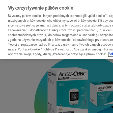
Skip to main content
Wykorzystywanie plików cookie
Używamy plików cookie i innych podobnych technologii („pliki cookie”), a
CGM
Produkty
Bl
niezbędnych plików cookie, chcielibyśmy używać plików cookie: (1) aby dow
internetowa jest używana i jak działa, w tym poznać statystyki dotyczące 
zapewnienia Ci dodatkowych funkcji i możliwości personalizacji, (3) w cel
społecznościowych oraz (4) do celów targetowania i marketingu bezpośred
zgodę na używanie wszystkich plików cookie i odpowiedniego przetwarza
e-Sklep
Zestawy
Zestaw glukometr Accu-Chek Instant + testy
Twojej przeglądarce i adres IP, a także ujawnianie Twoich danych osobo
naszej Polityce Cookie / Polityce Prywatności. Aby uzyskać więcej informa
wycofania swojej zgody, kliknij „Preferencje dotyczące plików cookie”.
Pol