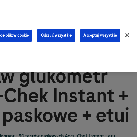
0
ce plików cookie
Odrzuć wszystkie
Akceptuj wszystkie
aw glukometr
Chek Instant +
 paskowe + etui
nstant + 50 testów paskowych Accu-Chek Instant + etui