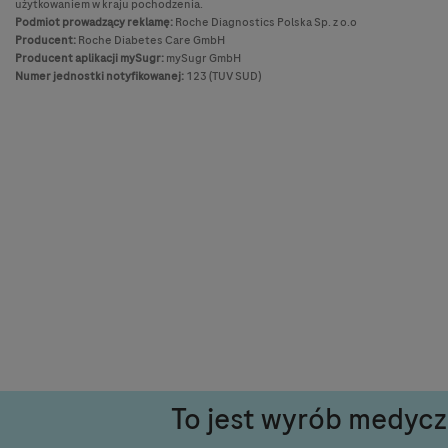
użytkowaniem w kraju pochodzenia.
Podmiot prowadzący reklamę:
Roche Diagnostics Polska Sp. z o.o
Producent:
Roche Diabetes Care GmbH
Producent aplikacji mySugr:
mySugr GmbH
Numer jednostki notyfikowanej:
123 (TUV SUD)
To jest wyrób medyczn