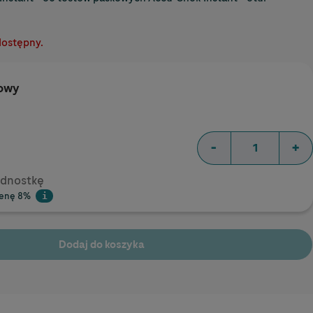
dostępny.
zowy
-
+
ednostkę
cenę 8%
i
Help
Dodaj do koszyka