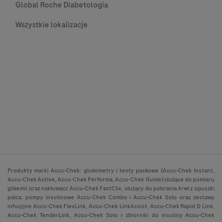
Global Roche Diabetologia
Wszystkie lokalizacje
Produkty marki Accu-Chek: glukometry i testy paskowe (Accu-Chek Instant,
Accu-Chek Active, Accu-Chek Performa, Accu-Chek Guide) służące do pomiaru
glikemii oraz nakłuwacz Accu-Chek FastClix, służący do pobrania krwi z opuszki
palca; pompy insulinowe Accu-Chek Combo i Accu-Chek Solo oraz zestawy
infuzyjne Accu-Chek FlexLink, Accu-Chek LinkAssist, Accu-Chek Rapid D Link,
Accu-Chek TenderLink, Accu-Chek Solo i zbiorniki do insuliny Accu-Chek