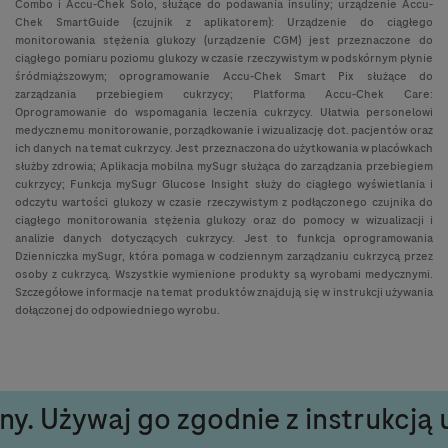
Combo i Accu-Chek Solo, służące do podawania insuliny; urządzenie Accu-
Chek SmartGuide (czujnik z aplikatorem): Urządzenie do ciągłego
monitorowania stężenia glukozy (urządzenie CGM) jest przeznaczone do
ciągłego pomiaru poziomu glukozy w czasie rzeczywistym w podskórnym płynie
śródmiąższowym; oprogramowanie Accu-Chek Smart Pix służące do
zarządzania przebiegiem cukrzycy; Platforma Accu-Chek Care:
Oprogramowanie do wspomagania leczenia cukrzycy. Ułatwia personelowi
medycznemu monitorowanie, porządkowanie i wizualizację dot. pacjentów oraz
ich danych na temat cukrzycy. Jest przeznaczona do użytkowania w placówkach
służby zdrowia; Aplikacja mobilna mySugr służąca do zarządzania przebiegiem
cukrzycy; Funkcja mySugr Glucose Insight służy do ciągłego wyświetlania i
odczytu wartości glukozy w czasie rzeczywistym z podłączonego czujnika do
ciągłego monitorowania stężenia glukozy oraz do pomocy w wizualizacji i
analizie danych dotyczących cukrzycy. Jest to funkcja oprogramowania
Dzienniczka mySugr, która pomaga w codziennym zarządzaniu cukrzycą przez
osoby z cukrzycą. Wszystkie wymienione produkty są wyrobami medycznymi.
Szczegółowe informacje na temat produktów znajdują się w instrukcji używania
dołączonej do odpowiedniego wyrobu.
y. Używaj go zgodnie z instrukcją 