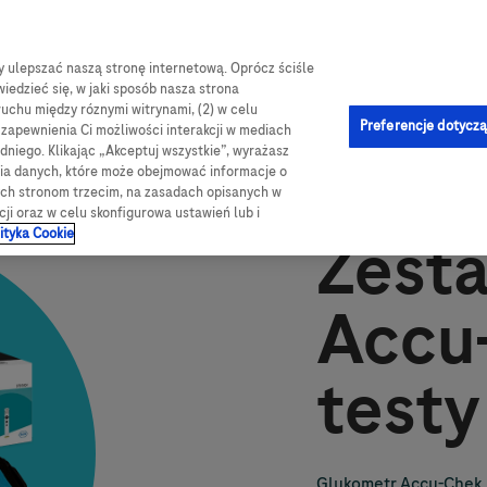
by ulepszać naszą stronę internetową. Oprócz ściśle
e-Sklep
og
Obsługa i pomoc
Kontakt
iedzieć się, w jaki sposób nasza strona
ruchu między róznymi witrynami, (2) w celu
Preferencje dotyczą
u zapewnienia Ci możliwości interakcji w mediach
niego. Klikając „Akceptuj wszystkie”, wyrażasz
nia danych, które może obejmować informacje o
 paskowe + etui
wych stronom trzecim, na zasadach opisanych w
cji oraz w celu skonfigurowa ustawień lub i
ityka Cookie
Zest
Accu-
testy
Glukometr Accu-Chek I