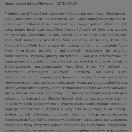
Numer jednostki notyfikowanej:
123 (TUV SUD)
Produkty marki Accu-Chek: glukometry i testy paskowe (Accu-Chek Instant,
Accu-Chek Active, Accu-Chek Performa, Accu-Chek Guide) służące do pomiaru
glikemii oraz nakłuwacz Accu-Chek FastClix, służący do pobrania krwi z opuszki
palca; pompy insulinowe Accu-Chek Combo i Accu-Chek Solo oraz zestawy
infuzyjne Accu-Chek FlexLink, Accu-Chek LinkAssist, Accu-Chek Rapid D Link,
Accu-Chek TenderLink, Accu-Chek Solo i zbiorniki do insuliny Accu-Chek
Combo i Accu-Chek Solo, służące do podawania insuliny; urządzenie Accu-
Chek SmartGuide (czujnik z aplikatorem): Urządzenie do ciągłego
monitorowania stężenia glukozy (urządzenie CGM) jest przeznaczone do
ciągłego pomiaru poziomu glukozy w czasie rzeczywistym w podskórnym płynie
śródmiąższowym; oprogramowanie Accu-Chek Smart Pix służące do
zarządzania przebiegiem cukrzycy; Platforma Accu-Chek Care:
Oprogramowanie do wspomagania leczenia cukrzycy. Ułatwia personelowi
medycznemu monitorowanie, porządkowanie i wizualizację dot. pacjentów oraz
ich danych na temat cukrzycy. Jest przeznaczona do użytkowania w placówkach
służby zdrowia; Aplikacja mobilna mySugr służąca do zarządzania przebiegiem
cukrzycy; Funkcja mySugr Glucose Insight służy do ciągłego wyświetlania i
odczytu wartości glukozy w czasie rzeczywistym z podłączonego czujnika do
ciągłego monitorowania stężenia glukozy oraz do pomocy w wizualizacji i
analizie danych dotyczących cukrzycy. Jest to funkcja oprogramowania
Dzienniczka mySugr, która pomaga w codziennym zarządzaniu cukrzycą przez
osoby z cukrzycą. Wszystkie wymienione produkty są wyrobami medycznymi.
Szczegółowe informacje na temat produktów znajdują się w instrukcji używania