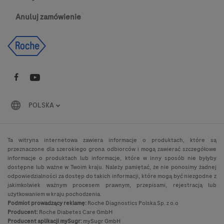
Anuluj zamówienie
POLSKA
Ta witryna internetowa zawiera informacje o produktach, które są
przeznaczone dla szerokiego grona odbiorców i mogą zawierać szczegółowe
informacje o produktach lub informacje, które w inny sposób nie byłyby
dostępne lub ważne w Twoim kraju. Należy pamiętać, że nie ponosimy żadnej
odpowiedzialności za dostęp do takich informacji, które mogą być niezgodne z
jakimkolwiek ważnym procesem prawnym, przepisami, rejestracją lub
użytkowaniem w kraju pochodzenia.
Podmiot prowadzący reklamę:
Roche Diagnostics Polska Sp. z o.o
Producent:
Roche Diabetes Care GmbH
Producent aplikacji mySugr:
mySugr GmbH