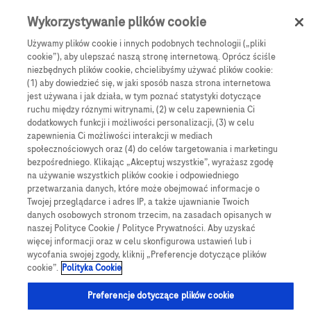
Skip to main content
0
Menu
Wykorzystywanie plików cookie
Używamy plików cookie i innych podobnych technologii („pliki
cookie”), aby ulepszać naszą stronę internetową. Oprócz ściśle
e-Sklep
System podawania insuliny
niezbędnych plików cookie, chcielibyśmy używać plików cookie:
Moduł infuzyjny do pompy Accu-Chek Solo, kaniula 9 mm (13 szt.)
(1) aby dowiedzieć się, w jaki sposób nasza strona internetowa
jest używana i jak działa, w tym poznać statystyki dotyczące
Moduł infuzyjny do
ruchu między róznymi witrynami, (2) w celu zapewnienia Ci
dodatkowych funkcji i możliwości personalizacji, (3) w celu
pompy Accu-Chek Solo,
zapewnienia Ci możliwości interakcji w mediach
społecznościowych oraz (4) do celów targetowania i marketingu
kaniula 9 mm (13 szt.)
bezpośredniego. Klikając „Akceptuj wszystkie”, wyrażasz zgodę
na używanie wszystkich plików cookie i odpowiedniego
przetwarzania danych, które może obejmować informacje o
Moduł Infuzyjny pompy insulinowej Accu-Chek Solo składa
Twojej przeglądarce i adres IP, a także ujawnianie Twoich
danych osobowych stronom trzecim, na zasadach opisanych w
się z uchwytu pompy oraz modułu kaniuli o długości 9 mm
naszej Polityce Cookie / Polityce Prywatności. Aby uzyskać
więcej informacji oraz w celu skonfigurowa ustawień lub i
wycofania swojej zgody, kliknij „Preferencje dotyczące plików
cookie”.
Polityka Cookie
Preferencje dotyczące plików cookie