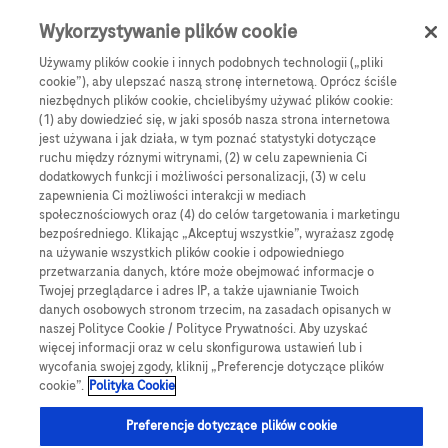
Skip to main content
0
Menu
Wykorzystywanie plików cookie
Używamy plików cookie i innych podobnych technologii („pliki
cookie”), aby ulepszać naszą stronę internetową. Oprócz ściśle
e-Sklep
Zestawy
niezbędnych plików cookie, chcielibyśmy używać plików cookie:
Zestaw testy paskowe Accu-Chek Instant + lancety (24 szt.)
(1) aby dowiedzieć się, w jaki sposób nasza strona internetowa
jest używana i jak działa, w tym poznać statystyki dotyczące
Zestaw testy paskowe
ruchu między róznymi witrynami, (2) w celu zapewnienia Ci
dodatkowych funkcji i możliwości personalizacji, (3) w celu
Accu-Chek Instant +
zapewnienia Ci możliwości interakcji w mediach
społecznościowych oraz (4) do celów targetowania i marketingu
lancety (24 szt.)
bezpośredniego. Klikając „Akceptuj wszystkie”, wyrażasz zgodę
na używanie wszystkich plików cookie i odpowiedniego
przetwarzania danych, które może obejmować informacje o
100 testów paskowych Accu-Chek Instant + lancety FastClix
Twojej przeglądarce i adres IP, a także ujawnianie Twoich
danych osobowych stronom trzecim, na zasadach opisanych w
(24)
naszej Polityce Cookie / Polityce Prywatności. Aby uzyskać
więcej informacji oraz w celu skonfigurowa ustawień lub i
wycofania swojej zgody, kliknij „Preferencje dotyczące plików
cookie”.
Polityka Cookie
Preferencje dotyczące plików cookie