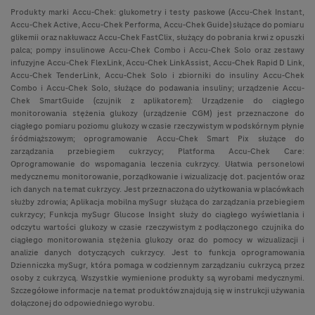
Produkty marki Accu-Chek: glukometry i testy paskowe (Accu-Chek Instant,
Accu-Chek Active, Accu-Chek Performa, Accu-Chek Guide) służące do pomiaru
glikemii oraz nakłuwacz Accu-Chek FastClix, służący do pobrania krwi z opuszki
palca; pompy insulinowe Accu-Chek Combo i Accu-Chek Solo oraz zestawy
infuzyjne Accu-Chek FlexLink, Accu-Chek LinkAssist, Accu-Chek Rapid D Link,
Accu-Chek TenderLink, Accu-Chek Solo i zbiorniki do insuliny Accu-Chek
Combo i Accu-Chek Solo, służące do podawania insuliny; urządzenie Accu-
Chek SmartGuide (czujnik z aplikatorem): Urządzenie do ciągłego
monitorowania stężenia glukozy (urządzenie CGM) jest przeznaczone do
ciągłego pomiaru poziomu glukozy w czasie rzeczywistym w podskórnym płynie
śródmiąższowym; oprogramowanie Accu-Chek Smart Pix służące do
zarządzania przebiegiem cukrzycy; Platforma Accu-Chek Care:
Oprogramowanie do wspomagania leczenia cukrzycy. Ułatwia personelowi
medycznemu monitorowanie, porządkowanie i wizualizację dot. pacjentów oraz
ich danych na temat cukrzycy. Jest przeznaczona do użytkowania w placówkach
służby zdrowia; Aplikacja mobilna mySugr służąca do zarządzania przebiegiem
cukrzycy; Funkcja mySugr Glucose Insight służy do ciągłego wyświetlania i
odczytu wartości glukozy w czasie rzeczywistym z podłączonego czujnika do
ciągłego monitorowania stężenia glukozy oraz do pomocy w wizualizacji i
analizie danych dotyczących cukrzycy. Jest to funkcja oprogramowania
Dzienniczka mySugr, która pomaga w codziennym zarządzaniu cukrzycą przez
osoby z cukrzycą. Wszystkie wymienione produkty są wyrobami medycznymi.
Szczegółowe informacje na temat produktów znajdują się w instrukcji używania
dołączonej do odpowiedniego wyrobu.