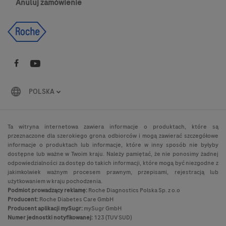
Anuluj zamówienie
POLSKA
Ta witryna internetowa zawiera informacje o produktach, które są
przeznaczone dla szerokiego grona odbiorców i mogą zawierać szczegółowe
informacje o produktach lub informacje, które w inny sposób nie byłyby
dostępne lub ważne w Twoim kraju. Należy pamiętać, że nie ponosimy żadnej
odpowiedzialności za dostęp do takich informacji, które mogą być niezgodne z
jakimkolwiek ważnym procesem prawnym, przepisami, rejestracją lub
użytkowaniem w kraju pochodzenia.
Podmiot prowadzący reklamę:
Roche Diagnostics Polska Sp. z o.o
Producent:
Roche Diabetes Care GmbH
Producent aplikacji mySugr:
mySugr GmbH
Numer jednostki notyfikowanej:
123 (TUV SUD)