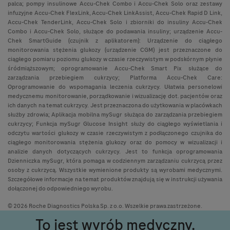
palca; pompy insulinowe Accu-Chek Combo i Accu-Chek Solo oraz zestawy
infuzyjne Accu-Chek FlexLink, Accu-Chek LinkAssist, Accu-Chek Rapid D Link,
Accu-Chek TenderLink, Accu-Chek Solo i zbiorniki do insuliny Accu-Chek
Combo i Accu-Chek Solo, służące do podawania insuliny; urządzenie Accu-
Chek SmartGuide (czujnik z aplikatorem): Urządzenie do ciągłego
monitorowania stężenia glukozy (urządzenie CGM) jest przeznaczone do
ciągłego pomiaru poziomu glukozy w czasie rzeczywistym w podskórnym płynie
śródmiąższowym; oprogramowanie Accu-Chek Smart Pix służące do
zarządzania przebiegiem cukrzycy; Platforma Accu-Chek Care:
Oprogramowanie do wspomagania leczenia cukrzycy. Ułatwia personelowi
medycznemu monitorowanie, porządkowanie i wizualizację dot. pacjentów oraz
ich danych na temat cukrzycy. Jest przeznaczona do użytkowania w placówkach
służby zdrowia; Aplikacja mobilna mySugr służąca do zarządzania przebiegiem
cukrzycy; Funkcja mySugr Glucose Insight służy do ciągłego wyświetlania i
odczytu wartości glukozy w czasie rzeczywistym z podłączonego czujnika do
ciągłego monitorowania stężenia glukozy oraz do pomocy w wizualizacji i
analizie danych dotyczących cukrzycy. Jest to funkcja oprogramowania
Dzienniczka mySugr, która pomaga w codziennym zarządzaniu cukrzycą przez
osoby z cukrzycą. Wszystkie wymienione produkty są wyrobami medycznymi.
Szczegółowe informacje na temat produktów znajdują się w instrukcji używania
dołączonej do odpowiedniego wyrobu.
© 2026 Roche Diagnostics Polska Sp. z o.o. Wszelkie prawa zastrzeżone.
To jest wyrób medyczny.