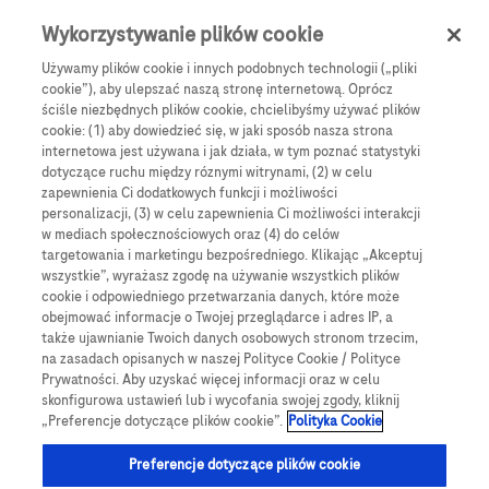
Skip to main content
0
Menu
Wykorzystywanie plików cookie
Używamy plików cookie i innych podobnych technologii („pliki
cookie”), aby ulepszać naszą stronę internetową. Oprócz
Products
Articles
ściśle niezbędnych plików cookie, chcielibyśmy używać plików
cookie: (1) aby dowiedzieć się, w jaki sposób nasza strona
We are sorry, but no results were found for:
internetowa jest używana i jak działa, w tym poznać statystyki
dotyczące ruchu między róznymi witrynami, (2) w celu
zapewnienia Ci dodatkowych funkcji i możliwości
personalizacji, (3) w celu zapewnienia Ci możliwości interakcji
w mediach społecznościowych oraz (4) do celów
targetowania i marketingu bezpośredniego. Klikając „Akceptuj
wszystkie”, wyrażasz zgodę na używanie wszystkich plików
Globalne Strony Internetowe
cookie i odpowiedniego przetwarzania danych, które może
obejmować informacje o Twojej przeglądarce i adres IP, a
Global Roche
także ujawnianie Twoich danych osobowych stronom trzecim,
na zasadach opisanych w naszej Polityce Cookie / Polityce
Platforma Accu-Chek Care
Prywatności. Aby uzyskać więcej informacji oraz w celu
skonfigurowa ustawień lub i wycofania swojej zgody, kliknij
Global Roche Diabetologia
„Preferencje dotyczące plików cookie”.
Polityka Cookie
Wszystkie lokalizacje
Preferencje dotyczące plików cookie