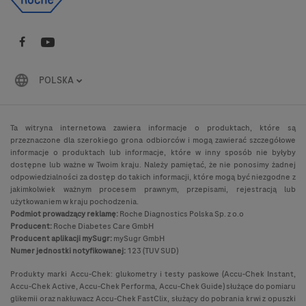
POLSKA
Ta witryna internetowa zawiera informacje o produktach, które są
przeznaczone dla szerokiego grona odbiorców i mogą zawierać szczegółowe
informacje o produktach lub informacje, które w inny sposób nie byłyby
dostępne lub ważne w Twoim kraju. Należy pamiętać, że nie ponosimy żadnej
odpowiedzialności za dostęp do takich informacji, które mogą być niezgodne z
jakimkolwiek ważnym procesem prawnym, przepisami, rejestracją lub
użytkowaniem w kraju pochodzenia.
Podmiot prowadzący reklamę:
Roche Diagnostics Polska Sp. z o.o
Producent:
Roche Diabetes Care GmbH
Producent aplikacji mySugr:
mySugr GmbH
Numer jednostki notyfikowanej:
123 (TUV SUD)
Produkty marki Accu-Chek: glukometry i testy paskowe (Accu-Chek Instant,
Accu-Chek Active, Accu-Chek Performa, Accu-Chek Guide) służące do pomiaru
glikemii oraz nakłuwacz Accu-Chek FastClix, służący do pobrania krwi z opuszki