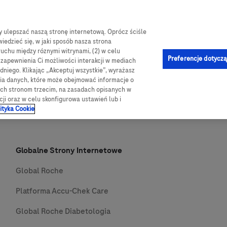
by ulepszać naszą stronę internetową. Oprócz ściśle
e-Sklep
og
Obsługa i pomoc
Kontakt
iedzieć się, w jaki sposób nasza strona
ruchu między róznymi witrynami, (2) w celu
Preferencje dotyczą
u zapewnienia Ci możliwości interakcji w mediach
niego. Klikając „Akceptuj wszystkie”, wyrażasz
nia danych, które może obejmować informacje o
wych stronom trzecim, na zasadach opisanych w
cji oraz w celu skonfigurowa ustawień lub i
ityka Cookie
Globalne Strony Internetowe
Global Roche
Platforma Accu-Chek Care
Global Roche Diabetologia