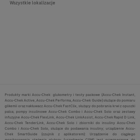
Wszystkie lokalizacje
Produkty marki Accu-Chek: glukometry i testy paskowe (Accu-Chek Instant,
Accu-Chek Active, Accu-Chek Performa, Accu-Chek Guide) służące do pomiaru
glikemii oraz nakłuwacz Accu-Chek FastClix, służący do pobrania krwi z opuszki
palca; pompy insulinowe Accu-Chek Combo i Accu-Chek Solo oraz zestawy
infuzyjne Accu-Chek FlexLink, Accu-Chek LinkAssist, Accu-Chek Rapid D Link,
Accu-Chek TenderLink, Accu-Chek Solo i zbiorniki do insuliny Accu-Chek
Combo i Accu-Chek Solo, służące do podawania insuliny; urządzenie Accu-
Chek SmartGuide (czujnik z aplikatorem): Urządzenie do ciągłego
monitorowania stężenia glukozy (urządzenie CGM) jest przeznaczone do