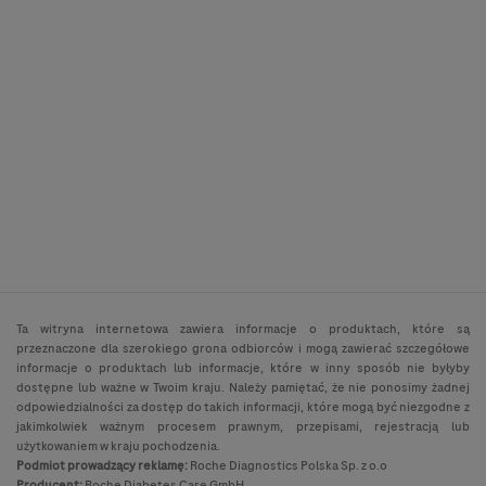
Ta witryna internetowa zawiera informacje o produktach, które są
przeznaczone dla szerokiego grona odbiorców i mogą zawierać szczegółowe
informacje o produktach lub informacje, które w inny sposób nie byłyby
dostępne lub ważne w Twoim kraju. Należy pamiętać, że nie ponosimy żadnej
odpowiedzialności za dostęp do takich informacji, które mogą być niezgodne z
jakimkolwiek ważnym procesem prawnym, przepisami, rejestracją lub
użytkowaniem w kraju pochodzenia.
Podmiot prowadzący reklamę:
Roche Diagnostics Polska Sp. z o.o
Producent:
Roche Diabetes Care GmbH