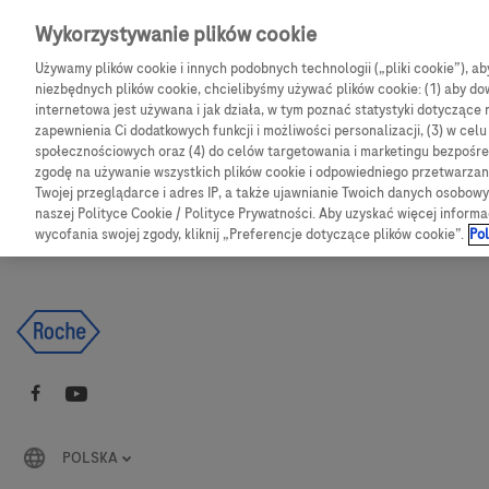
Skip to main content
Wykorzystywanie plików cookie
Używamy plików cookie i innych podobnych technologii („pliki cookie”), a
CGM
Produkty
Bl
niezbędnych plików cookie, chcielibyśmy używać plików cookie: (1) aby dow
internetowa jest używana i jak działa, w tym poznać statystyki dotyczące 
zapewnienia Ci dodatkowych funkcji i możliwości personalizacji, (3) w cel
Products
Articles
społecznościowych oraz (4) do celów targetowania i marketingu bezpośred
zgodę na używanie wszystkich plików cookie i odpowiedniego przetwarza
Twojej przeglądarce i adres IP, a także ujawnianie Twoich danych osobo
We are sorry, but no results were found for:
naszej Polityce Cookie / Polityce Prywatności. Aby uzyskać więcej informa
wycofania swojej zgody, kliknij „Preferencje dotyczące plików cookie”.
Pol
POLSKA