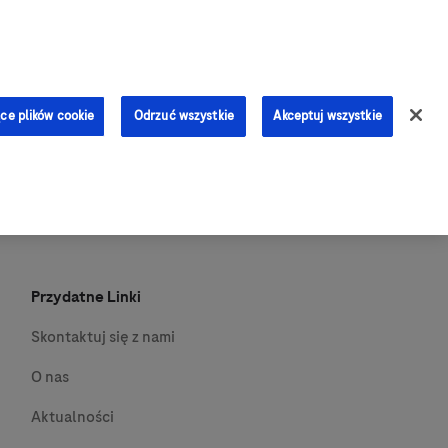
0
ce plików cookie
Odrzuć wszystkie
Akceptuj wszystkie
Przydatne Linki
Skontaktuj się z nami
O nas
Aktualności