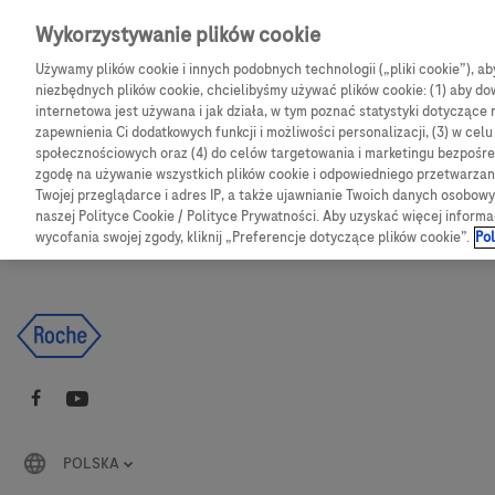
Skip to main content
Wykorzystywanie plików cookie
Używamy plików cookie i innych podobnych technologii („pliki cookie”), a
CGM
Produkty
Bl
niezbędnych plików cookie, chcielibyśmy używać plików cookie: (1) aby dow
internetowa jest używana i jak działa, w tym poznać statystyki dotyczące 
zapewnienia Ci dodatkowych funkcji i możliwości personalizacji, (3) w cel
Products
Articles
społecznościowych oraz (4) do celów targetowania i marketingu bezpośred
zgodę na używanie wszystkich plików cookie i odpowiedniego przetwarza
Twojej przeglądarce i adres IP, a także ujawnianie Twoich danych osobo
We are sorry, but no results were found for:
naszej Polityce Cookie / Polityce Prywatności. Aby uzyskać więcej informa
wycofania swojej zgody, kliknij „Preferencje dotyczące plików cookie”.
Pol
POLSKA