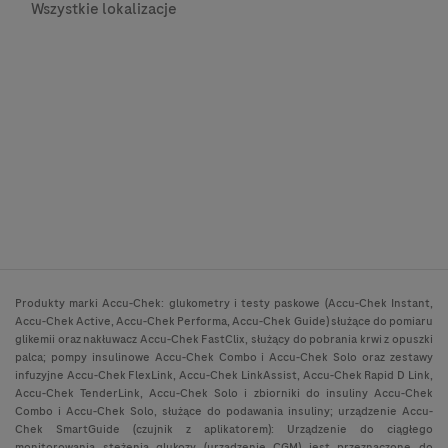
Wszystkie lokalizacje
Produkty marki Accu-Chek: glukometry i testy paskowe (Accu-Chek Instant,
Accu-Chek Active, Accu-Chek Performa, Accu-Chek Guide) służące do pomiaru
glikemii oraz nakłuwacz Accu-Chek FastClix, służący do pobrania krwi z opuszki
palca; pompy insulinowe Accu-Chek Combo i Accu-Chek Solo oraz zestawy
infuzyjne Accu-Chek FlexLink, Accu-Chek LinkAssist, Accu-Chek Rapid D Link,
Accu-Chek TenderLink, Accu-Chek Solo i zbiorniki do insuliny Accu-Chek
Combo i Accu-Chek Solo, służące do podawania insuliny; urządzenie Accu-
Chek SmartGuide (czujnik z aplikatorem): Urządzenie do ciągłego
monitorowania stężenia glukozy (urządzenie CGM) jest przeznaczone do