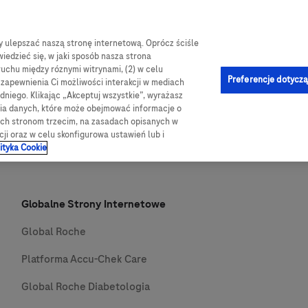
by ulepszać naszą stronę internetową. Oprócz ściśle
e-Sklep
og
Obsługa i pomoc
Kontakt
iedzieć się, w jaki sposób nasza strona
ruchu między róznymi witrynami, (2) w celu
Preferencje dotyczą
u zapewnienia Ci możliwości interakcji w mediach
niego. Klikając „Akceptuj wszystkie”, wyrażasz
nia danych, które może obejmować informacje o
wych stronom trzecim, na zasadach opisanych w
cji oraz w celu skonfigurowa ustawień lub i
ityka Cookie
Globalne Strony Internetowe
Global Roche
Platforma Accu-Chek Care
Global Roche Diabetologia