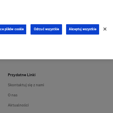
0
ce plików cookie
Odrzuć wszystkie
Akceptuj wszystkie
Przydatne Linki
Skontaktuj się z nami
O nas
Aktualności