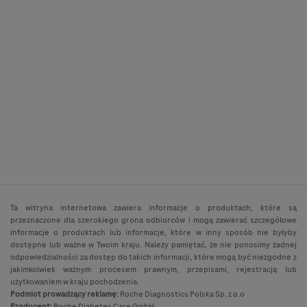
Ta witryna internetowa zawiera informacje o produktach, które są
przeznaczone dla szerokiego grona odbiorców i mogą zawierać szczegółowe
informacje o produktach lub informacje, które w inny sposób nie byłyby
dostępne lub ważne w Twoim kraju. Należy pamiętać, że nie ponosimy żadnej
odpowiedzialności za dostęp do takich informacji, które mogą być niezgodne z
jakimkolwiek ważnym procesem prawnym, przepisami, rejestracją lub
użytkowaniem w kraju pochodzenia.
Podmiot prowadzący reklamę:
Roche Diagnostics Polska Sp. z o.o
Producent:
Roche Diabetes Care GmbH