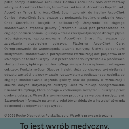
palca; pompy insulinowe Accu-Chek Combo i Accu-Chek Solo oraz zestawy
infuzyjne Accu-Chek FlexLink, Accu-Chek LinkAssist, Accu-Chek Rapid D Link,
Accu-Chek TenderLink, Accu-Chek Solo i zbiorniki do insuliny Accu-Chek
Combo i Accu-Chek Solo, służące do podawania insuliny; urządzenie Accu-
Chek SmartGuide (czujnik z aplikatorem): Urządzenie do ciągłego
monitorowania stężenia glukozy (urządzenie CGM) jest przeznaczone do
ciągłego pomiaru poziomu glukozy w czasie rzeczywistym w podskórnym płynie
śródmiąższowym; oprogramowanie Accu-Chek Smart Pix służące do
zarządzania przebiegiem cukrzycy; Platforma Accu-Chek Care:
Oprogramowanie do wspomagania leczenia cukrzycy. Ułatwia personelowi
medycznemu monitorowanie, porządkowanie i wizualizację dot. pacjentów oraz
ich danych na temat cukrzycy. Jest przeznaczona do użytkowania w placówkach
służby zdrowia; Aplikacja mobilna mySugr służąca do zarządzania przebiegiem
cukrzycy; Funkcja mySugr Glucose Insight służy do ciągłego wyświetlania i
odczytu wartości glukozy w czasie rzeczywistym z podłączonego czujnika do
ciągłego monitorowania stężenia glukozy oraz do pomocy w wizualizacji i
analizie danych dotyczących cukrzycy. Jest to funkcja oprogramowania
Dzienniczka mySugr, która pomaga w codziennym zarządzaniu cukrzycą przez
osoby z cukrzycą. Wszystkie wymienione produkty są wyrobami medycznymi.
Szczegółowe informacje na temat produktów znajdują się w instrukcji używania
dołączonej do odpowiedniego wyrobu.
© 2026 Roche Diagnostics Polska Sp. z o.o. Wszelkie prawa zastrzeżone.
To jest wyrób medyczny.