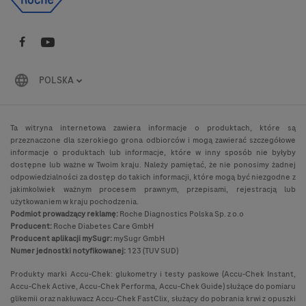
POLSKA
Ta witryna internetowa zawiera informacje o produktach, które są
przeznaczone dla szerokiego grona odbiorców i mogą zawierać szczegółowe
informacje o produktach lub informacje, które w inny sposób nie byłyby
dostępne lub ważne w Twoim kraju. Należy pamiętać, że nie ponosimy żadnej
odpowiedzialności za dostęp do takich informacji, które mogą być niezgodne z
jakimkolwiek ważnym procesem prawnym, przepisami, rejestracją lub
użytkowaniem w kraju pochodzenia.
Podmiot prowadzący reklamę:
Roche Diagnostics Polska Sp. z o.o
Producent:
Roche Diabetes Care GmbH
Producent aplikacji mySugr:
mySugr GmbH
Numer jednostki notyfikowanej:
123 (TUV SUD)
Produkty marki Accu-Chek: glukometry i testy paskowe (Accu-Chek Instant,
Accu-Chek Active, Accu-Chek Performa, Accu-Chek Guide) służące do pomiaru
glikemii oraz nakłuwacz Accu-Chek FastClix, służący do pobrania krwi z opuszki