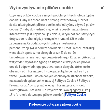
Skip to main content
0
Menu
Wykorzystywanie plików cookie
Używamy plików cookie i innych podobnych technologii („pliki
cookie”), aby ulepszać naszą stronę internetową. Oprócz
Products
Articles
ściśle niezbędnych plików cookie, chcielibyśmy używać plików
cookie: (1) aby dowiedzieć się, w jaki sposób nasza strona
We are sorry, but no results were found for:
internetowa jest używana i jak działa, w tym poznać statystyki
dotyczące ruchu między róznymi witrynami, (2) w celu
zapewnienia Ci dodatkowych funkcji i możliwości
personalizacji, (3) w celu zapewnienia Ci możliwości interakcji
w mediach społecznościowych oraz (4) do celów
targetowania i marketingu bezpośredniego. Klikając „Akceptuj
wszystkie”, wyrażasz zgodę na używanie wszystkich plików
Globalne Strony Internetowe
cookie i odpowiedniego przetwarzania danych, które może
obejmować informacje o Twojej przeglądarce i adres IP, a
Global Roche
także ujawnianie Twoich danych osobowych stronom trzecim,
na zasadach opisanych w naszej Polityce Cookie / Polityce
Platforma Accu-Chek Care
Prywatności. Aby uzyskać więcej informacji oraz w celu
skonfigurowa ustawień lub i wycofania swojej zgody, kliknij
Global Roche Diabetologia
„Preferencje dotyczące plików cookie”.
Polityka Cookie
Wszystkie lokalizacje
Preferencje dotyczące plików cookie