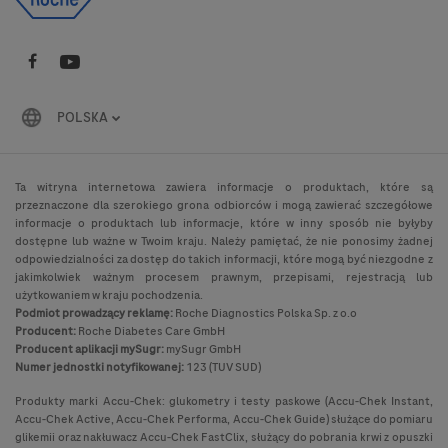
POLSKA
Ta witryna internetowa zawiera informacje o produktach, które są
przeznaczone dla szerokiego grona odbiorców i mogą zawierać szczegółowe
informacje o produktach lub informacje, które w inny sposób nie byłyby
dostępne lub ważne w Twoim kraju. Należy pamiętać, że nie ponosimy żadnej
odpowiedzialności za dostęp do takich informacji, które mogą być niezgodne z
jakimkolwiek ważnym procesem prawnym, przepisami, rejestracją lub
użytkowaniem w kraju pochodzenia.
Podmiot prowadzący reklamę:
Roche Diagnostics Polska Sp. z o.o
Producent:
Roche Diabetes Care GmbH
Producent aplikacji mySugr:
mySugr GmbH
Numer jednostki notyfikowanej:
123 (TUV SUD)
Produkty marki Accu-Chek: glukometry i testy paskowe (Accu-Chek Instant,
Accu-Chek Active, Accu-Chek Performa, Accu-Chek Guide) służące do pomiaru
glikemii oraz nakłuwacz Accu-Chek FastClix, służący do pobrania krwi z opuszki