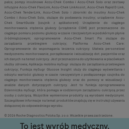
palca; pompy insulinowe Accu-Chek Combo i Accu-Chek Solo oraz zestawy
infuzyjne Accu-Chek FlexLink, Accu-Chek LinkAssist, Accu-Chek Rapid D Link,
Accu-Chek TenderLink, Accu-Chek Solo i zbiorniki do insuliny Accu-Chek
Combo i Accu-Chek Solo, służące do podawania insuliny; urządzenie Accu-
Chek SmartGuide (czujnik z aplikatorem): Urządzenie do ciągłego
monitorowania stężenia glukozy (urządzenie CGM) jest przeznaczone do
ciągłego pomiaru poziomu glukozy w czasie rzeczywistym w podskórnym płynie
śródmiąższowym; oprogramowanie Accu-Chek Smart Pix służące do
zarządzania przebiegiem cukrzycy; Platforma Accu-Chek Care:
Oprogramowanie do wspomagania leczenia cukrzycy. Ułatwia personelowi
medycznemu monitorowanie, porządkowanie i wizualizację dot. pacjentów oraz
ich danych na temat cukrzycy. Jest przeznaczona do użytkowania w placówkach
służby zdrowia; Aplikacja mobilna mySugr służąca do zarządzania przebiegiem
cukrzycy; Funkcja mySugr Glucose Insight służy do ciągłego wyświetlania i
odczytu wartości glukozy w czasie rzeczywistym z podłączonego czujnika do
ciągłego monitorowania stężenia glukozy oraz do pomocy w wizualizacji i
analizie danych dotyczących cukrzycy. Jest to funkcja oprogramowania
Dzienniczka mySugr, która pomaga w codziennym zarządzaniu cukrzycą przez
osoby z cukrzycą. Wszystkie wymienione produkty są wyrobami medycznymi.
Szczegółowe informacje na temat produktów znajdują się w instrukcji używania
dołączonej do odpowiedniego wyrobu.
© 2026 Roche Diagnostics Polska Sp. z o.o. Wszelkie prawa zastrzeżone.
To jest wyrób medyczny.