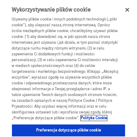
Skip to main content
0
Menu
Wykorzystywanie plików cookie
Używamy plików cookie i innych podobnych technologii („pliki
cookie”), aby ulepszać naszą stronę internetową. Oprócz
Products
Articles
ściśle niezbędnych plików cookie, chcielibyśmy używać plików
cookie: (1) aby dowiedzieć się, w jaki sposób nasza strona
We are sorry, but no results were found for:
internetowa jest używana i jak działa, w tym poznać statystyki
dotyczące ruchu między róznymi witrynami, (2) w celu
zapewnienia Ci dodatkowych funkcji i możliwości
personalizacji, (3) w celu zapewnienia Ci możliwości interakcji
w mediach społecznościowych oraz (4) do celów
targetowania i marketingu bezpośredniego. Klikając „Akceptuj
wszystkie”, wyrażasz zgodę na używanie wszystkich plików
Globalne Strony Internetowe
cookie i odpowiedniego przetwarzania danych, które może
obejmować informacje o Twojej przeglądarce i adres IP, a
Global Roche
także ujawnianie Twoich danych osobowych stronom trzecim,
na zasadach opisanych w naszej Polityce Cookie / Polityce
Platforma Accu-Chek Care
Prywatności. Aby uzyskać więcej informacji oraz w celu
skonfigurowa ustawień lub i wycofania swojej zgody, kliknij
Global Roche Diabetologia
„Preferencje dotyczące plików cookie”.
Polityka Cookie
Wszystkie lokalizacje
Preferencje dotyczące plików cookie