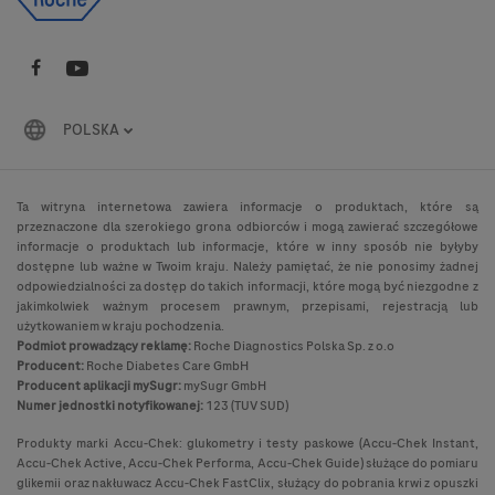
POLSKA
Ta witryna internetowa zawiera informacje o produktach, które są
przeznaczone dla szerokiego grona odbiorców i mogą zawierać szczegółowe
informacje o produktach lub informacje, które w inny sposób nie byłyby
dostępne lub ważne w Twoim kraju. Należy pamiętać, że nie ponosimy żadnej
odpowiedzialności za dostęp do takich informacji, które mogą być niezgodne z
jakimkolwiek ważnym procesem prawnym, przepisami, rejestracją lub
użytkowaniem w kraju pochodzenia.
Podmiot prowadzący reklamę:
Roche Diagnostics Polska Sp. z o.o
Producent:
Roche Diabetes Care GmbH
Producent aplikacji mySugr:
mySugr GmbH
Numer jednostki notyfikowanej:
123 (TUV SUD)
Produkty marki Accu-Chek: glukometry i testy paskowe (Accu-Chek Instant,
Accu-Chek Active, Accu-Chek Performa, Accu-Chek Guide) służące do pomiaru
glikemii oraz nakłuwacz Accu-Chek FastClix, służący do pobrania krwi z opuszki