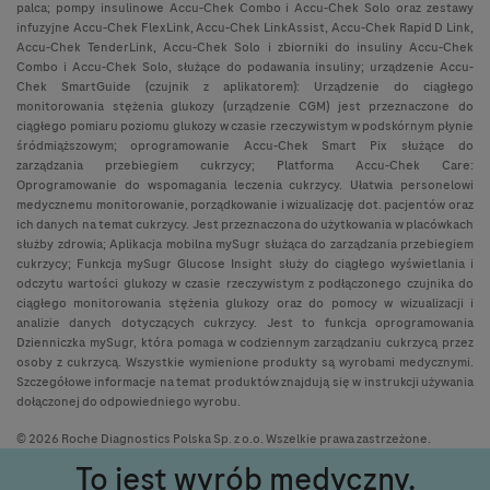
palca; pompy insulinowe Accu-Chek Combo i Accu-Chek Solo oraz zestawy
infuzyjne Accu-Chek FlexLink, Accu-Chek LinkAssist, Accu-Chek Rapid D Link,
Accu-Chek TenderLink, Accu-Chek Solo i zbiorniki do insuliny Accu-Chek
Combo i Accu-Chek Solo, służące do podawania insuliny; urządzenie Accu-
Chek SmartGuide (czujnik z aplikatorem): Urządzenie do ciągłego
monitorowania stężenia glukozy (urządzenie CGM) jest przeznaczone do
ciągłego pomiaru poziomu glukozy w czasie rzeczywistym w podskórnym płynie
śródmiąższowym; oprogramowanie Accu-Chek Smart Pix służące do
zarządzania przebiegiem cukrzycy; Platforma Accu-Chek Care:
Oprogramowanie do wspomagania leczenia cukrzycy. Ułatwia personelowi
medycznemu monitorowanie, porządkowanie i wizualizację dot. pacjentów oraz
ich danych na temat cukrzycy. Jest przeznaczona do użytkowania w placówkach
służby zdrowia; Aplikacja mobilna mySugr służąca do zarządzania przebiegiem
cukrzycy; Funkcja mySugr Glucose Insight służy do ciągłego wyświetlania i
odczytu wartości glukozy w czasie rzeczywistym z podłączonego czujnika do
ciągłego monitorowania stężenia glukozy oraz do pomocy w wizualizacji i
analizie danych dotyczących cukrzycy. Jest to funkcja oprogramowania
Dzienniczka mySugr, która pomaga w codziennym zarządzaniu cukrzycą przez
osoby z cukrzycą. Wszystkie wymienione produkty są wyrobami medycznymi.
Szczegółowe informacje na temat produktów znajdują się w instrukcji używania
dołączonej do odpowiedniego wyrobu.
© 2026 Roche Diagnostics Polska Sp. z o.o. Wszelkie prawa zastrzeżone.
To jest wyrób medyczny.