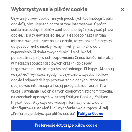
Skip to main content
0
Menu
Wykorzystywanie plików cookie
Używamy plików cookie i innych podobnych technologii („pliki
cookie”), aby ulepszać naszą stronę internetową. Oprócz
Products
Articles
ściśle niezbędnych plików cookie, chcielibyśmy używać plików
cookie: (1) aby dowiedzieć się, w jaki sposób nasza strona
We are sorry, but no results were found for:
internetowa jest używana i jak działa, w tym poznać statystyki
dotyczące ruchu między róznymi witrynami, (2) w celu
zapewnienia Ci dodatkowych funkcji i możliwości
personalizacji, (3) w celu zapewnienia Ci możliwości interakcji
w mediach społecznościowych oraz (4) do celów
targetowania i marketingu bezpośredniego. Klikając „Akceptuj
wszystkie”, wyrażasz zgodę na używanie wszystkich plików
Globalne Strony Internetowe
cookie i odpowiedniego przetwarzania danych, które może
obejmować informacje o Twojej przeglądarce i adres IP, a
Global Roche
także ujawnianie Twoich danych osobowych stronom trzecim,
na zasadach opisanych w naszej Polityce Cookie / Polityce
Platforma Accu-Chek Care
Prywatności. Aby uzyskać więcej informacji oraz w celu
skonfigurowa ustawień lub i wycofania swojej zgody, kliknij
Global Roche Diabetologia
„Preferencje dotyczące plików cookie”.
Polityka Cookie
Wszystkie lokalizacje
Preferencje dotyczące plików cookie