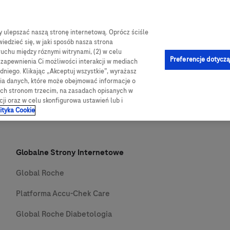
by ulepszać naszą stronę internetową. Oprócz ściśle
e-Sklep
og
Obsługa i pomoc
Kontakt
iedzieć się, w jaki sposób nasza strona
ruchu między róznymi witrynami, (2) w celu
Preferencje dotyczą
u zapewnienia Ci możliwości interakcji w mediach
niego. Klikając „Akceptuj wszystkie”, wyrażasz
nia danych, które może obejmować informacje o
wych stronom trzecim, na zasadach opisanych w
cji oraz w celu skonfigurowa ustawień lub i
ityka Cookie
Globalne Strony Internetowe
Global Roche
Platforma Accu-Chek Care
Global Roche Diabetologia