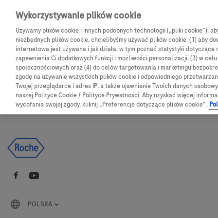
Skip to main content
Wykorzystywanie plików cookie
Używamy plików cookie i innych podobnych technologii („pliki cookie”), a
CGM
Produkty
Bl
niezbędnych plików cookie, chcielibyśmy używać plików cookie: (1) aby dow
internetowa jest używana i jak działa, w tym poznać statystyki dotyczące 
zapewnienia Ci dodatkowych funkcji i możliwości personalizacji, (3) w cel
Products
Articles
społecznościowych oraz (4) do celów targetowania i marketingu bezpośred
zgodę na używanie wszystkich plików cookie i odpowiedniego przetwarza
Twojej przeglądarce i adres IP, a także ujawnianie Twoich danych osobo
We are sorry, but no results were found for:
naszej Polityce Cookie / Polityce Prywatności. Aby uzyskać więcej informa
wycofania swojej zgody, kliknij „Preferencje dotyczące plików cookie”.
Pol
POLSKA