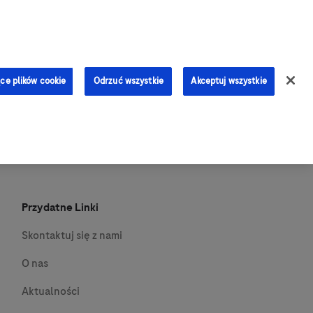
0
ce plików cookie
Odrzuć wszystkie
Akceptuj wszystkie
Przydatne Linki
Skontaktuj się z nami
O nas
Aktualności