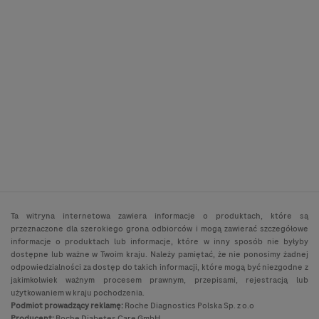
Ta witryna internetowa zawiera informacje o produktach, które są
przeznaczone dla szerokiego grona odbiorców i mogą zawierać szczegółowe
informacje o produktach lub informacje, które w inny sposób nie byłyby
dostępne lub ważne w Twoim kraju. Należy pamiętać, że nie ponosimy żadnej
odpowiedzialności za dostęp do takich informacji, które mogą być niezgodne z
jakimkolwiek ważnym procesem prawnym, przepisami, rejestracją lub
użytkowaniem w kraju pochodzenia.
Podmiot prowadzący reklamę:
Roche Diagnostics Polska Sp. z o.o
Producent:
Roche Diabetes Care GmbH