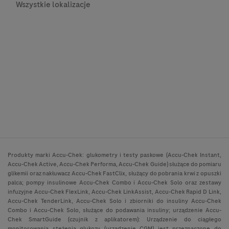
Wszystkie lokalizacje
Produkty marki Accu-Chek: glukometry i testy paskowe (Accu-Chek Instant,
Accu-Chek Active, Accu-Chek Performa, Accu-Chek Guide) służące do pomiaru
glikemii oraz nakłuwacz Accu-Chek FastClix, służący do pobrania krwi z opuszki
palca; pompy insulinowe Accu-Chek Combo i Accu-Chek Solo oraz zestawy
infuzyjne Accu-Chek FlexLink, Accu-Chek LinkAssist, Accu-Chek Rapid D Link,
Accu-Chek TenderLink, Accu-Chek Solo i zbiorniki do insuliny Accu-Chek
Combo i Accu-Chek Solo, służące do podawania insuliny; urządzenie Accu-
Chek SmartGuide (czujnik z aplikatorem): Urządzenie do ciągłego
monitorowania stężenia glukozy (urządzenie CGM) jest przeznaczone do