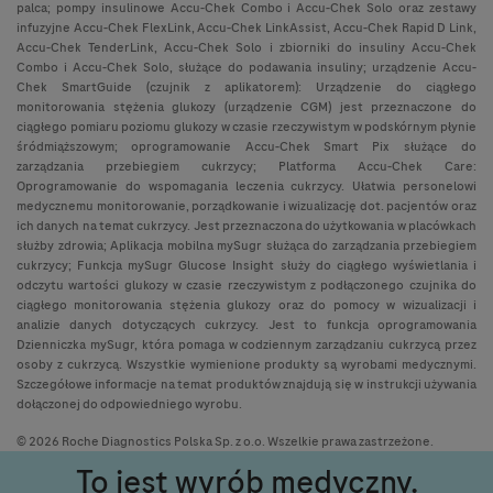
palca; pompy insulinowe Accu-Chek Combo i Accu-Chek Solo oraz zestawy
infuzyjne Accu-Chek FlexLink, Accu-Chek LinkAssist, Accu-Chek Rapid D Link,
Accu-Chek TenderLink, Accu-Chek Solo i zbiorniki do insuliny Accu-Chek
Combo i Accu-Chek Solo, służące do podawania insuliny; urządzenie Accu-
Chek SmartGuide (czujnik z aplikatorem): Urządzenie do ciągłego
monitorowania stężenia glukozy (urządzenie CGM) jest przeznaczone do
ciągłego pomiaru poziomu glukozy w czasie rzeczywistym w podskórnym płynie
śródmiąższowym; oprogramowanie Accu-Chek Smart Pix służące do
zarządzania przebiegiem cukrzycy; Platforma Accu-Chek Care:
Oprogramowanie do wspomagania leczenia cukrzycy. Ułatwia personelowi
medycznemu monitorowanie, porządkowanie i wizualizację dot. pacjentów oraz
ich danych na temat cukrzycy. Jest przeznaczona do użytkowania w placówkach
służby zdrowia; Aplikacja mobilna mySugr służąca do zarządzania przebiegiem
cukrzycy; Funkcja mySugr Glucose Insight służy do ciągłego wyświetlania i
odczytu wartości glukozy w czasie rzeczywistym z podłączonego czujnika do
ciągłego monitorowania stężenia glukozy oraz do pomocy w wizualizacji i
analizie danych dotyczących cukrzycy. Jest to funkcja oprogramowania
Dzienniczka mySugr, która pomaga w codziennym zarządzaniu cukrzycą przez
osoby z cukrzycą. Wszystkie wymienione produkty są wyrobami medycznymi.
Szczegółowe informacje na temat produktów znajdują się w instrukcji używania
dołączonej do odpowiedniego wyrobu.
© 2026 Roche Diagnostics Polska Sp. z o.o. Wszelkie prawa zastrzeżone.
To jest wyrób medyczny.