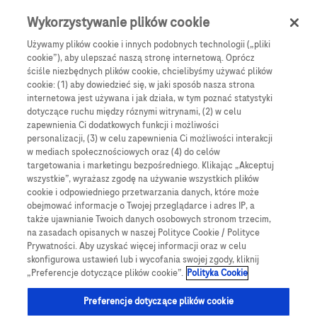
Skip to main content
0
Menu
Wykorzystywanie plików cookie
Używamy plików cookie i innych podobnych technologii („pliki
cookie”), aby ulepszać naszą stronę internetową. Oprócz
Products
Articles
ściśle niezbędnych plików cookie, chcielibyśmy używać plików
cookie: (1) aby dowiedzieć się, w jaki sposób nasza strona
We are sorry, but no results were found for:
internetowa jest używana i jak działa, w tym poznać statystyki
dotyczące ruchu między róznymi witrynami, (2) w celu
zapewnienia Ci dodatkowych funkcji i możliwości
personalizacji, (3) w celu zapewnienia Ci możliwości interakcji
w mediach społecznościowych oraz (4) do celów
targetowania i marketingu bezpośredniego. Klikając „Akceptuj
wszystkie”, wyrażasz zgodę na używanie wszystkich plików
Globalne Strony Internetowe
cookie i odpowiedniego przetwarzania danych, które może
obejmować informacje o Twojej przeglądarce i adres IP, a
Global Roche
także ujawnianie Twoich danych osobowych stronom trzecim,
na zasadach opisanych w naszej Polityce Cookie / Polityce
Platforma Accu-Chek Care
Prywatności. Aby uzyskać więcej informacji oraz w celu
skonfigurowa ustawień lub i wycofania swojej zgody, kliknij
Global Roche Diabetologia
„Preferencje dotyczące plików cookie”.
Polityka Cookie
Wszystkie lokalizacje
Preferencje dotyczące plików cookie