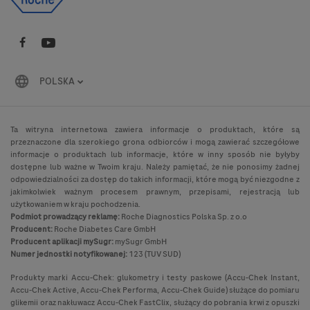
POLSKA
Ta witryna internetowa zawiera informacje o produktach, które są
przeznaczone dla szerokiego grona odbiorców i mogą zawierać szczegółowe
informacje o produktach lub informacje, które w inny sposób nie byłyby
dostępne lub ważne w Twoim kraju. Należy pamiętać, że nie ponosimy żadnej
odpowiedzialności za dostęp do takich informacji, które mogą być niezgodne z
jakimkolwiek ważnym procesem prawnym, przepisami, rejestracją lub
użytkowaniem w kraju pochodzenia.
Podmiot prowadzący reklamę:
Roche Diagnostics Polska Sp. z o.o
Producent:
Roche Diabetes Care GmbH
Producent aplikacji mySugr:
mySugr GmbH
Numer jednostki notyfikowanej:
123 (TUV SUD)
Produkty marki Accu-Chek: glukometry i testy paskowe (Accu-Chek Instant,
Accu-Chek Active, Accu-Chek Performa, Accu-Chek Guide) służące do pomiaru
glikemii oraz nakłuwacz Accu-Chek FastClix, służący do pobrania krwi z opuszki