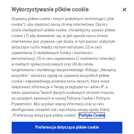
Skip to main content
0
Menu
Wykorzystywanie plików cookie
Używamy plików cookie i innych podobnych technologii („pliki
cookie”), aby ulepszać naszą stronę internetową. Oprócz
Products
Articles
ściśle niezbędnych plików cookie, chcielibyśmy używać plików
cookie: (1) aby dowiedzieć się, w jaki sposób nasza strona
We are sorry, but no results were found for:
internetowa jest używana i jak działa, w tym poznać statystyki
dotyczące ruchu między róznymi witrynami, (2) w celu
zapewnienia Ci dodatkowych funkcji i możliwości
personalizacji, (3) w celu zapewnienia Ci możliwości interakcji
w mediach społecznościowych oraz (4) do celów
targetowania i marketingu bezpośredniego. Klikając „Akceptuj
wszystkie”, wyrażasz zgodę na używanie wszystkich plików
Globalne Strony Internetowe
cookie i odpowiedniego przetwarzania danych, które może
obejmować informacje o Twojej przeglądarce i adres IP, a
Global Roche
także ujawnianie Twoich danych osobowych stronom trzecim,
na zasadach opisanych w naszej Polityce Cookie / Polityce
Platforma Accu-Chek Care
Prywatności. Aby uzyskać więcej informacji oraz w celu
skonfigurowa ustawień lub i wycofania swojej zgody, kliknij
Global Roche Diabetologia
„Preferencje dotyczące plików cookie”.
Polityka Cookie
Wszystkie lokalizacje
Preferencje dotyczące plików cookie