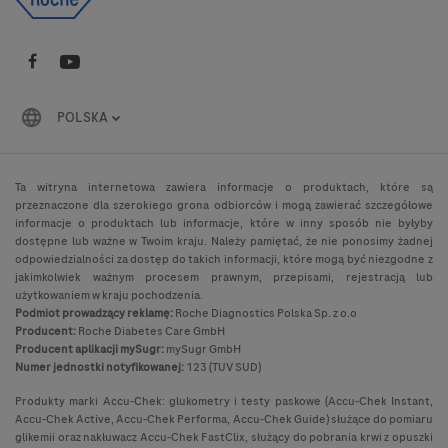
POLSKA
Ta witryna internetowa zawiera informacje o produktach, które są
przeznaczone dla szerokiego grona odbiorców i mogą zawierać szczegółowe
informacje o produktach lub informacje, które w inny sposób nie byłyby
dostępne lub ważne w Twoim kraju. Należy pamiętać, że nie ponosimy żadnej
odpowiedzialności za dostęp do takich informacji, które mogą być niezgodne z
jakimkolwiek ważnym procesem prawnym, przepisami, rejestracją lub
użytkowaniem w kraju pochodzenia.
Podmiot prowadzący reklamę:
Roche Diagnostics Polska Sp. z o.o
Producent:
Roche Diabetes Care GmbH
Producent aplikacji mySugr:
mySugr GmbH
Numer jednostki notyfikowanej:
123 (TUV SUD)
Produkty marki Accu-Chek: glukometry i testy paskowe (Accu-Chek Instant,
Accu-Chek Active, Accu-Chek Performa, Accu-Chek Guide) służące do pomiaru
glikemii oraz nakłuwacz Accu-Chek FastClix, służący do pobrania krwi z opuszki