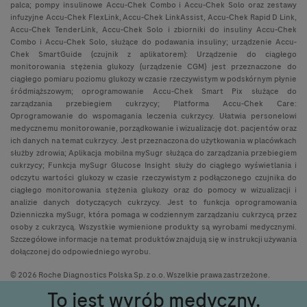
palca; pompy insulinowe Accu-Chek Combo i Accu-Chek Solo oraz zestawy
infuzyjne Accu-Chek FlexLink, Accu-Chek LinkAssist, Accu-Chek Rapid D Link,
Accu-Chek TenderLink, Accu-Chek Solo i zbiorniki do insuliny Accu-Chek
Combo i Accu-Chek Solo, służące do podawania insuliny; urządzenie Accu-
Chek SmartGuide (czujnik z aplikatorem): Urządzenie do ciągłego
monitorowania stężenia glukozy (urządzenie CGM) jest przeznaczone do
ciągłego pomiaru poziomu glukozy w czasie rzeczywistym w podskórnym płynie
śródmiąższowym; oprogramowanie Accu-Chek Smart Pix służące do
zarządzania przebiegiem cukrzycy; Platforma Accu-Chek Care:
Oprogramowanie do wspomagania leczenia cukrzycy. Ułatwia personelowi
medycznemu monitorowanie, porządkowanie i wizualizację dot. pacjentów oraz
ich danych na temat cukrzycy. Jest przeznaczona do użytkowania w placówkach
służby zdrowia; Aplikacja mobilna mySugr służąca do zarządzania przebiegiem
cukrzycy; Funkcja mySugr Glucose Insight służy do ciągłego wyświetlania i
odczytu wartości glukozy w czasie rzeczywistym z podłączonego czujnika do
ciągłego monitorowania stężenia glukozy oraz do pomocy w wizualizacji i
analizie danych dotyczących cukrzycy. Jest to funkcja oprogramowania
Dzienniczka mySugr, która pomaga w codziennym zarządzaniu cukrzycą przez
osoby z cukrzycą. Wszystkie wymienione produkty są wyrobami medycznymi.
Szczegółowe informacje na temat produktów znajdują się w instrukcji używania
dołączonej do odpowiedniego wyrobu.
© 2026 Roche Diagnostics Polska Sp. z o.o. Wszelkie prawa zastrzeżone.
To jest wyrób medyczny.