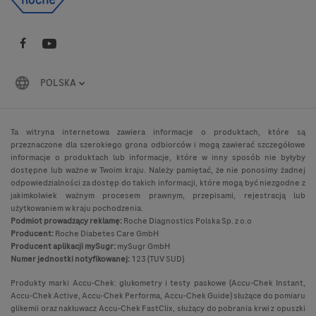
POLSKA
Ta witryna internetowa zawiera informacje o produktach, które są
przeznaczone dla szerokiego grona odbiorców i mogą zawierać szczegółowe
informacje o produktach lub informacje, które w inny sposób nie byłyby
dostępne lub ważne w Twoim kraju. Należy pamiętać, że nie ponosimy żadnej
odpowiedzialności za dostęp do takich informacji, które mogą być niezgodne z
jakimkolwiek ważnym procesem prawnym, przepisami, rejestracją lub
użytkowaniem w kraju pochodzenia.
Podmiot prowadzący reklamę:
Roche Diagnostics Polska Sp. z o.o
Producent:
Roche Diabetes Care GmbH
Producent aplikacji mySugr:
mySugr GmbH
Numer jednostki notyfikowanej:
123 (TUV SUD)
Produkty marki Accu-Chek: glukometry i testy paskowe (Accu-Chek Instant,
Accu-Chek Active, Accu-Chek Performa, Accu-Chek Guide) służące do pomiaru
glikemii oraz nakłuwacz Accu-Chek FastClix, służący do pobrania krwi z opuszki