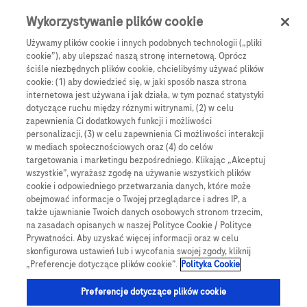
Skip to main content
0
Menu
Wykorzystywanie plików cookie
Używamy plików cookie i innych podobnych technologii („pliki
cookie”), aby ulepszać naszą stronę internetową. Oprócz
Products
Articles
ściśle niezbędnych plików cookie, chcielibyśmy używać plików
cookie: (1) aby dowiedzieć się, w jaki sposób nasza strona
We are sorry, but no results were found for:
internetowa jest używana i jak działa, w tym poznać statystyki
dotyczące ruchu między róznymi witrynami, (2) w celu
zapewnienia Ci dodatkowych funkcji i możliwości
personalizacji, (3) w celu zapewnienia Ci możliwości interakcji
w mediach społecznościowych oraz (4) do celów
targetowania i marketingu bezpośredniego. Klikając „Akceptuj
wszystkie”, wyrażasz zgodę na używanie wszystkich plików
Globalne Strony Internetowe
cookie i odpowiedniego przetwarzania danych, które może
obejmować informacje o Twojej przeglądarce i adres IP, a
Global Roche
także ujawnianie Twoich danych osobowych stronom trzecim,
na zasadach opisanych w naszej Polityce Cookie / Polityce
Platforma Accu-Chek Care
Prywatności. Aby uzyskać więcej informacji oraz w celu
skonfigurowa ustawień lub i wycofania swojej zgody, kliknij
Global Roche Diabetologia
„Preferencje dotyczące plików cookie”.
Polityka Cookie
Wszystkie lokalizacje
Preferencje dotyczące plików cookie