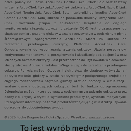
palca; pompy insulinowe Accu-Chek Combo i Accu-Chek Solo oraz zestawy
infuzyjne Accu-Chek FlexLink, Accu-Chek LinkAssist, Accu-Chek Rapid D Link,
Accu-Chek TenderLink, Accu-Chek Solo i zbiorniki do insuliny Accu-Chek
Combo i Accu-Chek Solo, służące do podawania insuliny; urządzenie Accu-
Chek SmartGuide (czujnik z aplikatorem): Urządzenie do ciągłego
monitorowania stężenia glukozy (urządzenie CGM) jest przeznaczone do
ciągłego pomiaru poziomu glukozy w czasie rzeczywistym w podskórnym płynie
śródmiąższowym; oprogramowanie Accu-Chek Smart Pix służące do
zarządzania przebiegiem cukrzycy; Platforma Accu-Chek Care:
Oprogramowanie do wspomagania leczenia cukrzycy. Ułatwia personelowi
medycznemu monitorowanie, porządkowanie i wizualizację dot. pacjentów oraz
ich danych na temat cukrzycy. Jest przeznaczona do użytkowania w placówkach
służby zdrowia; Aplikacja mobilna mySugr służąca do zarządzania przebiegiem
cukrzycy; Funkcja mySugr Glucose Insight służy do ciągłego wyświetlania i
odczytu wartości glukozy w czasie rzeczywistym z podłączonego czujnika do
ciągłego monitorowania stężenia glukozy oraz do pomocy w wizualizacji i
analizie danych dotyczących cukrzycy. Jest to funkcja oprogramowania
Dzienniczka mySugr, która pomaga w codziennym zarządzaniu cukrzycą przez
osoby z cukrzycą. Wszystkie wymienione produkty są wyrobami medycznymi.
Szczegółowe informacje na temat produktów znajdują się w instrukcji używania
dołączonej do odpowiedniego wyrobu.
© 2026 Roche Diagnostics Polska Sp. z o.o. Wszelkie prawa zastrzeżone.
To jest wyrób medyczny.