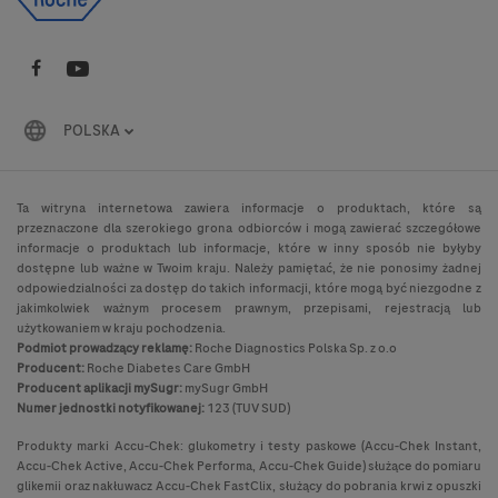
POLSKA
Ta witryna internetowa zawiera informacje o produktach, które są
przeznaczone dla szerokiego grona odbiorców i mogą zawierać szczegółowe
informacje o produktach lub informacje, które w inny sposób nie byłyby
dostępne lub ważne w Twoim kraju. Należy pamiętać, że nie ponosimy żadnej
odpowiedzialności za dostęp do takich informacji, które mogą być niezgodne z
jakimkolwiek ważnym procesem prawnym, przepisami, rejestracją lub
użytkowaniem w kraju pochodzenia.
Podmiot prowadzący reklamę:
Roche Diagnostics Polska Sp. z o.o
Producent:
Roche Diabetes Care GmbH
Producent aplikacji mySugr:
mySugr GmbH
Numer jednostki notyfikowanej:
123 (TUV SUD)
Produkty marki Accu-Chek: glukometry i testy paskowe (Accu-Chek Instant,
Accu-Chek Active, Accu-Chek Performa, Accu-Chek Guide) służące do pomiaru
glikemii oraz nakłuwacz Accu-Chek FastClix, służący do pobrania krwi z opuszki