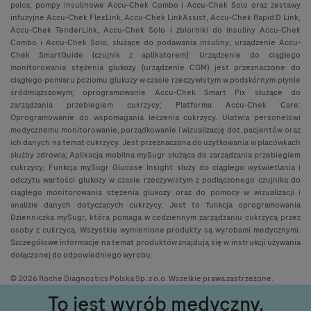
palca; pompy insulinowe Accu-Chek Combo i Accu-Chek Solo oraz zestawy
infuzyjne Accu-Chek FlexLink, Accu-Chek LinkAssist, Accu-Chek Rapid D Link,
Accu-Chek TenderLink, Accu-Chek Solo i zbiorniki do insuliny Accu-Chek
Combo i Accu-Chek Solo, służące do podawania insuliny; urządzenie Accu-
Chek SmartGuide (czujnik z aplikatorem): Urządzenie do ciągłego
monitorowania stężenia glukozy (urządzenie CGM) jest przeznaczone do
ciągłego pomiaru poziomu glukozy w czasie rzeczywistym w podskórnym płynie
śródmiąższowym; oprogramowanie Accu-Chek Smart Pix służące do
zarządzania przebiegiem cukrzycy; Platforma Accu-Chek Care:
Oprogramowanie do wspomagania leczenia cukrzycy. Ułatwia personelowi
medycznemu monitorowanie, porządkowanie i wizualizację dot. pacjentów oraz
ich danych na temat cukrzycy. Jest przeznaczona do użytkowania w placówkach
służby zdrowia; Aplikacja mobilna mySugr służąca do zarządzania przebiegiem
cukrzycy; Funkcja mySugr Glucose Insight służy do ciągłego wyświetlania i
odczytu wartości glukozy w czasie rzeczywistym z podłączonego czujnika do
ciągłego monitorowania stężenia glukozy oraz do pomocy w wizualizacji i
analizie danych dotyczących cukrzycy. Jest to funkcja oprogramowania
Dzienniczka mySugr, która pomaga w codziennym zarządzaniu cukrzycą przez
osoby z cukrzycą. Wszystkie wymienione produkty są wyrobami medycznymi.
Szczegółowe informacje na temat produktów znajdują się w instrukcji używania
dołączonej do odpowiedniego wyrobu.
© 2026 Roche Diagnostics Polska Sp. z o.o. Wszelkie prawa zastrzeżone.
To jest wyrób medyczny.