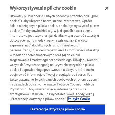
Skip to main content
0
Menu
Wykorzystywanie plików cookie
Używamy plików cookie i innych podobnych technologii („pliki
cookie”), aby ulepszać naszą stronę internetową. Oprócz
Products
Articles
ściśle niezbędnych plików cookie, chcielibyśmy używać plików
cookie: (1) aby dowiedzieć się, w jaki sposób nasza strona
We are sorry, but no results were found for:
internetowa jest używana i jak działa, w tym poznać statystyki
dotyczące ruchu między róznymi witrynami, (2) w celu
zapewnienia Ci dodatkowych funkcji i możliwości
personalizacji, (3) w celu zapewnienia Ci możliwości interakcji
w mediach społecznościowych oraz (4) do celów
targetowania i marketingu bezpośredniego. Klikając „Akceptuj
wszystkie”, wyrażasz zgodę na używanie wszystkich plików
Globalne Strony Internetowe
cookie i odpowiedniego przetwarzania danych, które może
obejmować informacje o Twojej przeglądarce i adres IP, a
Global Roche
także ujawnianie Twoich danych osobowych stronom trzecim,
na zasadach opisanych w naszej Polityce Cookie / Polityce
Platforma Accu-Chek Care
Prywatności. Aby uzyskać więcej informacji oraz w celu
skonfigurowa ustawień lub i wycofania swojej zgody, kliknij
Global Roche Diabetologia
„Preferencje dotyczące plików cookie”.
Polityka Cookie
Wszystkie lokalizacje
Preferencje dotyczące plików cookie