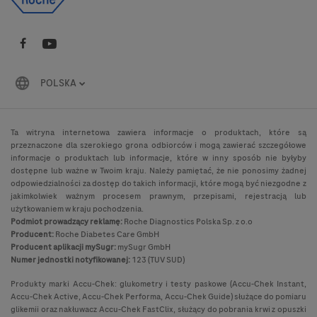
POLSKA
Ta witryna internetowa zawiera informacje o produktach, które są
przeznaczone dla szerokiego grona odbiorców i mogą zawierać szczegółowe
informacje o produktach lub informacje, które w inny sposób nie byłyby
dostępne lub ważne w Twoim kraju. Należy pamiętać, że nie ponosimy żadnej
odpowiedzialności za dostęp do takich informacji, które mogą być niezgodne z
jakimkolwiek ważnym procesem prawnym, przepisami, rejestracją lub
użytkowaniem w kraju pochodzenia.
Podmiot prowadzący reklamę:
Roche Diagnostics Polska Sp. z o.o
Producent:
Roche Diabetes Care GmbH
Producent aplikacji mySugr:
mySugr GmbH
Numer jednostki notyfikowanej:
123 (TUV SUD)
Produkty marki Accu-Chek: glukometry i testy paskowe (Accu-Chek Instant,
Accu-Chek Active, Accu-Chek Performa, Accu-Chek Guide) służące do pomiaru
glikemii oraz nakłuwacz Accu-Chek FastClix, służący do pobrania krwi z opuszki