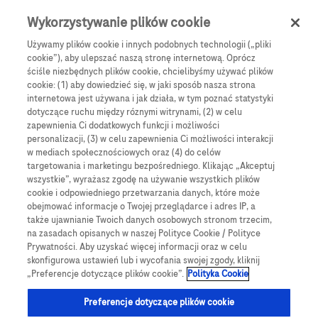
Skip to main content
0
Menu
Wykorzystywanie plików cookie
Używamy plików cookie i innych podobnych technologii („pliki
cookie”), aby ulepszać naszą stronę internetową. Oprócz
Products
Articles
ściśle niezbędnych plików cookie, chcielibyśmy używać plików
cookie: (1) aby dowiedzieć się, w jaki sposób nasza strona
We are sorry, but no results were found for:
internetowa jest używana i jak działa, w tym poznać statystyki
dotyczące ruchu między róznymi witrynami, (2) w celu
zapewnienia Ci dodatkowych funkcji i możliwości
personalizacji, (3) w celu zapewnienia Ci możliwości interakcji
w mediach społecznościowych oraz (4) do celów
targetowania i marketingu bezpośredniego. Klikając „Akceptuj
wszystkie”, wyrażasz zgodę na używanie wszystkich plików
Globalne Strony Internetowe
cookie i odpowiedniego przetwarzania danych, które może
obejmować informacje o Twojej przeglądarce i adres IP, a
Global Roche
także ujawnianie Twoich danych osobowych stronom trzecim,
na zasadach opisanych w naszej Polityce Cookie / Polityce
Platforma Accu-Chek Care
Prywatności. Aby uzyskać więcej informacji oraz w celu
skonfigurowa ustawień lub i wycofania swojej zgody, kliknij
Global Roche Diabetologia
„Preferencje dotyczące plików cookie”.
Polityka Cookie
Wszystkie lokalizacje
Preferencje dotyczące plików cookie