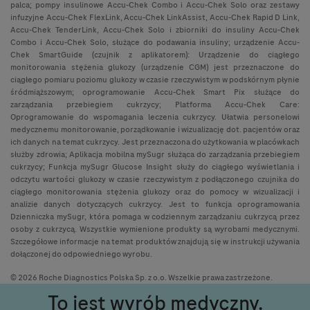
palca; pompy insulinowe Accu-Chek Combo i Accu-Chek Solo oraz zestawy
infuzyjne Accu-Chek FlexLink, Accu-Chek LinkAssist, Accu-Chek Rapid D Link,
Accu-Chek TenderLink, Accu-Chek Solo i zbiorniki do insuliny Accu-Chek
Combo i Accu-Chek Solo, służące do podawania insuliny; urządzenie Accu-
Chek SmartGuide (czujnik z aplikatorem): Urządzenie do ciągłego
monitorowania stężenia glukozy (urządzenie CGM) jest przeznaczone do
ciągłego pomiaru poziomu glukozy w czasie rzeczywistym w podskórnym płynie
śródmiąższowym; oprogramowanie Accu-Chek Smart Pix służące do
zarządzania przebiegiem cukrzycy; Platforma Accu-Chek Care:
Oprogramowanie do wspomagania leczenia cukrzycy. Ułatwia personelowi
medycznemu monitorowanie, porządkowanie i wizualizację dot. pacjentów oraz
ich danych na temat cukrzycy. Jest przeznaczona do użytkowania w placówkach
służby zdrowia; Aplikacja mobilna mySugr służąca do zarządzania przebiegiem
cukrzycy; Funkcja mySugr Glucose Insight służy do ciągłego wyświetlania i
odczytu wartości glukozy w czasie rzeczywistym z podłączonego czujnika do
ciągłego monitorowania stężenia glukozy oraz do pomocy w wizualizacji i
analizie danych dotyczących cukrzycy. Jest to funkcja oprogramowania
Dzienniczka mySugr, która pomaga w codziennym zarządzaniu cukrzycą przez
osoby z cukrzycą. Wszystkie wymienione produkty są wyrobami medycznymi.
Szczegółowe informacje na temat produktów znajdują się w instrukcji używania
dołączonej do odpowiedniego wyrobu.
© 2026 Roche Diagnostics Polska Sp. z o.o. Wszelkie prawa zastrzeżone.
To jest wyrób medyczny.