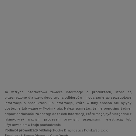
Ta witryna internetowa zawiera informacje o produktach, które są
przeznaczone dla szerokiego grona odbiorców i mogą zawierać szczegółowe
informacje o produktach lub informacje, które w inny sposób nie byłyby
dostępne lub ważne w Twoim kraju. Należy pamiętać, że nie ponosimy żadnej
odpowiedzialności za dostęp do takich informacji, które mogą być niezgodne z
jakimkolwiek ważnym procesem prawnym, przepisami, rejestracją lub
użytkowaniem w kraju pochodzenia.
Podmiot prowadzący reklamę:
Roche Diagnostics Polska Sp. z o.o
Producent:
Roche Diabetes Care GmbH