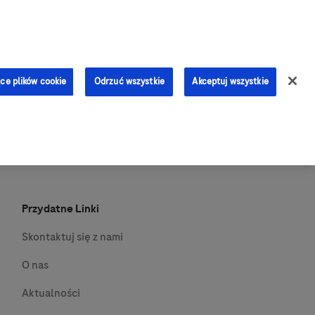
0
ce plików cookie
Odrzuć wszystkie
Akceptuj wszystkie
Przydatne Linki
Skontaktuj się z nami
O nas
Aktualności