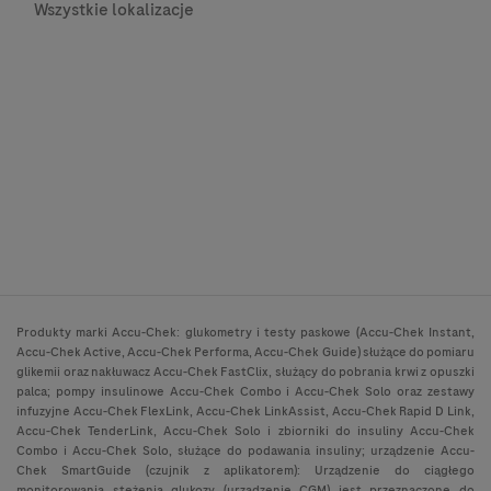
Wszystkie lokalizacje
Produkty marki Accu-Chek: glukometry i testy paskowe (Accu-Chek Instant,
Accu-Chek Active, Accu-Chek Performa, Accu-Chek Guide) służące do pomiaru
glikemii oraz nakłuwacz Accu-Chek FastClix, służący do pobrania krwi z opuszki
palca; pompy insulinowe Accu-Chek Combo i Accu-Chek Solo oraz zestawy
infuzyjne Accu-Chek FlexLink, Accu-Chek LinkAssist, Accu-Chek Rapid D Link,
Accu-Chek TenderLink, Accu-Chek Solo i zbiorniki do insuliny Accu-Chek
Combo i Accu-Chek Solo, służące do podawania insuliny; urządzenie Accu-
Chek SmartGuide (czujnik z aplikatorem): Urządzenie do ciągłego
monitorowania stężenia glukozy (urządzenie CGM) jest przeznaczone do