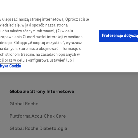
by ulepszać naszą stronę internetową. Oprócz ściśle
e-Sklep
og
Obsługa i pomoc
Kontakt
iedzieć się, w jaki sposób nasza strona
ruchu między róznymi witrynami, (2) w celu
Preferencje dotyczą
u zapewnienia Ci możliwości interakcji w mediach
niego. Klikając „Akceptuj wszystkie”, wyrażasz
nia danych, które może obejmować informacje o
wych stronom trzecim, na zasadach opisanych w
cji oraz w celu skonfigurowa ustawień lub i
ityka Cookie
Globalne Strony Internetowe
Global Roche
Platforma Accu-Chek Care
Global Roche Diabetologia