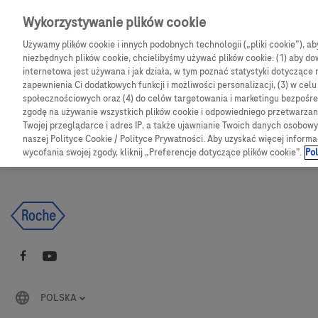
Skip to main content
Wykorzystywanie plików cookie
Używamy plików cookie i innych podobnych technologii („pliki cookie”), a
CGM
Produkty
Bl
niezbędnych plików cookie, chcielibyśmy używać plików cookie: (1) aby dow
internetowa jest używana i jak działa, w tym poznać statystyki dotyczące 
zapewnienia Ci dodatkowych funkcji i możliwości personalizacji, (3) w cel
Products
Articles
społecznościowych oraz (4) do celów targetowania i marketingu bezpośred
zgodę na używanie wszystkich plików cookie i odpowiedniego przetwarza
Twojej przeglądarce i adres IP, a także ujawnianie Twoich danych osobo
We are sorry, but no results were found for:
naszej Polityce Cookie / Polityce Prywatności. Aby uzyskać więcej informa
wycofania swojej zgody, kliknij „Preferencje dotyczące plików cookie”.
Pol
POLSKA