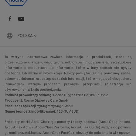
POLSKA
Ta witryna internetowa zawiera informacje o produktach, które są
przeznaczone dla szerokiego grona odbiorców i mogą zawierać szczegółowe
informacje o produktach lub informacje, które w inny sposób nie byłyby
dostępne lub ważne w Twoim kraju. Należy pamiętać, że nie ponosimy żadnej
odpowiedzialności za dostęp do takich informacji, które mogą być niezgodne z
jakimkolwiek ważnym procesem prawnym, przepisami, rejestracją lub
użytkowaniem w kraju pochodzenia.
Podmiot prowadzący reklamę:
Roche Diagnostics Polska Sp. z o.o
Producent:
Roche Diabetes Care GmbH
Producent aplikacji mySugr:
mySugr GmbH
Numer jednostki notyfikowanej:
123 (TUV SUD)
Produkty marki Accu-Chek: glukometry i testy paskowe (Accu-Chek Instant,
Accu-Chek Active, Accu-Chek Performa, Accu-Chek Guide) służące do pomiaru
glikemii oraz nakłuwacz Accu-Chek FastClix, służący do pobrania krwi z opuszki