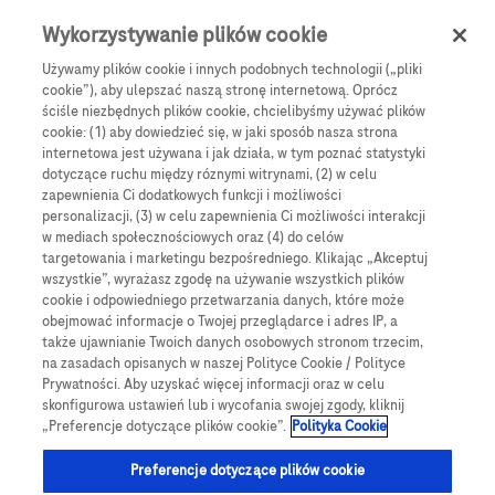
Skip to main content
0
Menu
Wykorzystywanie plików cookie
Używamy plików cookie i innych podobnych technologii („pliki
cookie”), aby ulepszać naszą stronę internetową. Oprócz
Products
Articles
ściśle niezbędnych plików cookie, chcielibyśmy używać plików
cookie: (1) aby dowiedzieć się, w jaki sposób nasza strona
We are sorry, but no results were found for:
internetowa jest używana i jak działa, w tym poznać statystyki
dotyczące ruchu między róznymi witrynami, (2) w celu
zapewnienia Ci dodatkowych funkcji i możliwości
personalizacji, (3) w celu zapewnienia Ci możliwości interakcji
w mediach społecznościowych oraz (4) do celów
targetowania i marketingu bezpośredniego. Klikając „Akceptuj
wszystkie”, wyrażasz zgodę na używanie wszystkich plików
Globalne Strony Internetowe
cookie i odpowiedniego przetwarzania danych, które może
obejmować informacje o Twojej przeglądarce i adres IP, a
Global Roche
także ujawnianie Twoich danych osobowych stronom trzecim,
na zasadach opisanych w naszej Polityce Cookie / Polityce
Platforma Accu-Chek Care
Prywatności. Aby uzyskać więcej informacji oraz w celu
skonfigurowa ustawień lub i wycofania swojej zgody, kliknij
Global Roche Diabetologia
„Preferencje dotyczące plików cookie”.
Polityka Cookie
Wszystkie lokalizacje
Preferencje dotyczące plików cookie