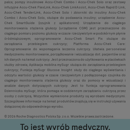
palca; pompy insulinowe Accu-Chek Combo i Accu-Chek Solo oraz zestawy
infuzyjne Accu-Chek FlexLink, Accu-Chek LinkAssist, Accu-Chek Rapid D Link,
Accu-Chek TenderLink, Accu-Chek Solo i zbiorniki do insuliny Accu-Chek
Combo i Accu-Chek Solo, służące do podawania insuliny; urządzenie Accu-
Chek SmartGuide (czujnik z aplikatorem): Urządzenie do ciągłego
monitorowania stężenia glukozy (urządzenie CGM) jest przeznaczone do
ciągłego pomiaru poziomu glukozy w czasie rzeczywistym w podskórnym płynie
śródmiąższowym; oprogramowanie Accu-Chek Smart Pix służące do
zarządzania przebiegiem cukrzycy; Platforma Accu-Chek Care:
Oprogramowanie do wspomagania leczenia cukrzycy. Ułatwia personelowi
medycznemu monitorowanie, porządkowanie i wizualizację dot. pacjentów oraz
ich danych na temat cukrzycy. Jest przeznaczona do użytkowania w placówkach
służby zdrowia; Aplikacja mobilna mySugr służąca do zarządzania przebiegiem
cukrzycy; Funkcja mySugr Glucose Insight służy do ciągłego wyświetlania i
odczytu wartości glukozy w czasie rzeczywistym z podłączonego czujnika do
ciągłego monitorowania stężenia glukozy oraz do pomocy w wizualizacji i
analizie danych dotyczących cukrzycy. Jest to funkcja oprogramowania
Dzienniczka mySugr, która pomaga w codziennym zarządzaniu cukrzycą przez
osoby z cukrzycą. Wszystkie wymienione produkty są wyrobami medycznymi.
Szczegółowe informacje na temat produktów znajdują się w instrukcji używania
dołączonej do odpowiedniego wyrobu.
© 2026 Roche Diagnostics Polska Sp. z o.o. Wszelkie prawa zastrzeżone.
To jest wyrób medyczny.