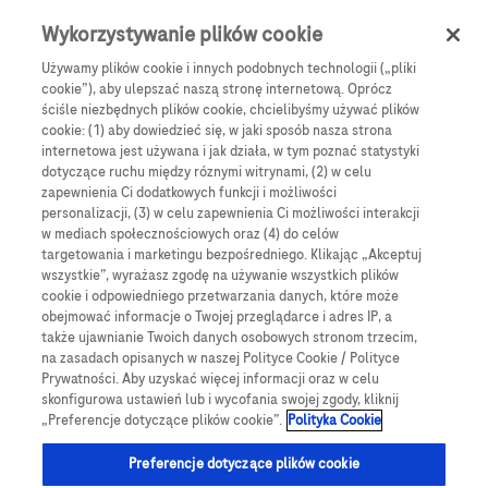
Skip to main content
0
Menu
Wykorzystywanie plików cookie
Używamy plików cookie i innych podobnych technologii („pliki
cookie”), aby ulepszać naszą stronę internetową. Oprócz
Products
Articles
ściśle niezbędnych plików cookie, chcielibyśmy używać plików
cookie: (1) aby dowiedzieć się, w jaki sposób nasza strona
We are sorry, but no results were found for:
internetowa jest używana i jak działa, w tym poznać statystyki
dotyczące ruchu między róznymi witrynami, (2) w celu
zapewnienia Ci dodatkowych funkcji i możliwości
personalizacji, (3) w celu zapewnienia Ci możliwości interakcji
w mediach społecznościowych oraz (4) do celów
targetowania i marketingu bezpośredniego. Klikając „Akceptuj
wszystkie”, wyrażasz zgodę na używanie wszystkich plików
Globalne Strony Internetowe
cookie i odpowiedniego przetwarzania danych, które może
obejmować informacje o Twojej przeglądarce i adres IP, a
Global Roche
także ujawnianie Twoich danych osobowych stronom trzecim,
na zasadach opisanych w naszej Polityce Cookie / Polityce
Platforma Accu-Chek Care
Prywatności. Aby uzyskać więcej informacji oraz w celu
skonfigurowa ustawień lub i wycofania swojej zgody, kliknij
Global Roche Diabetologia
„Preferencje dotyczące plików cookie”.
Polityka Cookie
Wszystkie lokalizacje
Preferencje dotyczące plików cookie