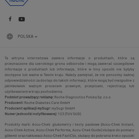
POLSKA
Ta witryna internetowa zawiera informacje o produktach, które są
przeznaczone dla szerokiego grona odbiorców i mogą zawierać szczegółowe
informacje o produktach lub informacje, które w inny sposób nie byłyby
dostępne lub ważne w Twoim kraju. Należy pamiętać, że nie ponosimy żadnej
odpowiedzialności za dostęp do takich informacji, które mogą być niezgodne z
jakimkolwiek ważnym procesem prawnym, przepisami, rejestracją lub
użytkowaniem w kraju pochodzenia.
Podmiot prowadzący reklamę:
Roche Diagnostics Polska Sp. z o.o
Producent:
Roche Diabetes Care GmbH
Producent aplikacji mySugr:
mySugr GmbH
Numer jednostki notyfikowanej:
123 (TUV SUD)
Produkty marki Accu-Chek: glukometry i testy paskowe (Accu-Chek Instant,
Accu-Chek Active, Accu-Chek Performa, Accu-Chek Guide) służące do pomiaru
glikemii oraz nakłuwacz Accu-Chek FastClix, służący do pobrania krwi z opuszki