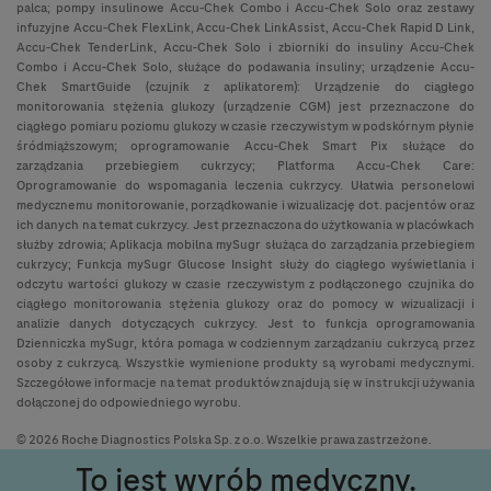
palca; pompy insulinowe Accu-Chek Combo i Accu-Chek Solo oraz zestawy
infuzyjne Accu-Chek FlexLink, Accu-Chek LinkAssist, Accu-Chek Rapid D Link,
Accu-Chek TenderLink, Accu-Chek Solo i zbiorniki do insuliny Accu-Chek
Combo i Accu-Chek Solo, służące do podawania insuliny; urządzenie Accu-
Chek SmartGuide (czujnik z aplikatorem): Urządzenie do ciągłego
monitorowania stężenia glukozy (urządzenie CGM) jest przeznaczone do
ciągłego pomiaru poziomu glukozy w czasie rzeczywistym w podskórnym płynie
śródmiąższowym; oprogramowanie Accu-Chek Smart Pix służące do
zarządzania przebiegiem cukrzycy; Platforma Accu-Chek Care:
Oprogramowanie do wspomagania leczenia cukrzycy. Ułatwia personelowi
medycznemu monitorowanie, porządkowanie i wizualizację dot. pacjentów oraz
ich danych na temat cukrzycy. Jest przeznaczona do użytkowania w placówkach
służby zdrowia; Aplikacja mobilna mySugr służąca do zarządzania przebiegiem
cukrzycy; Funkcja mySugr Glucose Insight służy do ciągłego wyświetlania i
odczytu wartości glukozy w czasie rzeczywistym z podłączonego czujnika do
ciągłego monitorowania stężenia glukozy oraz do pomocy w wizualizacji i
analizie danych dotyczących cukrzycy. Jest to funkcja oprogramowania
Dzienniczka mySugr, która pomaga w codziennym zarządzaniu cukrzycą przez
osoby z cukrzycą. Wszystkie wymienione produkty są wyrobami medycznymi.
Szczegółowe informacje na temat produktów znajdują się w instrukcji używania
dołączonej do odpowiedniego wyrobu.
© 2026 Roche Diagnostics Polska Sp. z o.o. Wszelkie prawa zastrzeżone.
To jest wyrób medyczny.