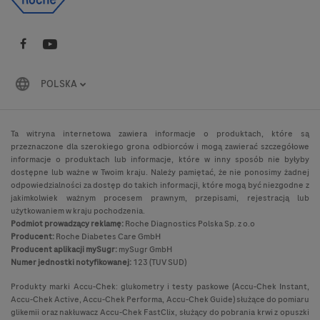
POLSKA
Ta witryna internetowa zawiera informacje o produktach, które są
przeznaczone dla szerokiego grona odbiorców i mogą zawierać szczegółowe
informacje o produktach lub informacje, które w inny sposób nie byłyby
dostępne lub ważne w Twoim kraju. Należy pamiętać, że nie ponosimy żadnej
odpowiedzialności za dostęp do takich informacji, które mogą być niezgodne z
jakimkolwiek ważnym procesem prawnym, przepisami, rejestracją lub
użytkowaniem w kraju pochodzenia.
Podmiot prowadzący reklamę:
Roche Diagnostics Polska Sp. z o.o
Producent:
Roche Diabetes Care GmbH
Producent aplikacji mySugr:
mySugr GmbH
Numer jednostki notyfikowanej:
123 (TUV SUD)
Produkty marki Accu-Chek: glukometry i testy paskowe (Accu-Chek Instant,
Accu-Chek Active, Accu-Chek Performa, Accu-Chek Guide) służące do pomiaru
glikemii oraz nakłuwacz Accu-Chek FastClix, służący do pobrania krwi z opuszki