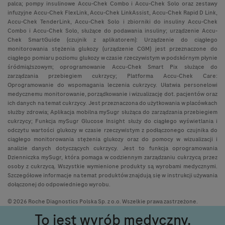
palca; pompy insulinowe Accu-Chek Combo i Accu-Chek Solo oraz zestawy
infuzyjne Accu-Chek FlexLink, Accu-Chek LinkAssist, Accu-Chek Rapid D Link,
Accu-Chek TenderLink, Accu-Chek Solo i zbiorniki do insuliny Accu-Chek
Combo i Accu-Chek Solo, służące do podawania insuliny; urządzenie Accu-
Chek SmartGuide (czujnik z aplikatorem): Urządzenie do ciągłego
monitorowania stężenia glukozy (urządzenie CGM) jest przeznaczone do
ciągłego pomiaru poziomu glukozy w czasie rzeczywistym w podskórnym płynie
śródmiąższowym; oprogramowanie Accu-Chek Smart Pix służące do
zarządzania przebiegiem cukrzycy; Platforma Accu-Chek Care:
Oprogramowanie do wspomagania leczenia cukrzycy. Ułatwia personelowi
medycznemu monitorowanie, porządkowanie i wizualizację dot. pacjentów oraz
ich danych na temat cukrzycy. Jest przeznaczona do użytkowania w placówkach
służby zdrowia; Aplikacja mobilna mySugr służąca do zarządzania przebiegiem
cukrzycy; Funkcja mySugr Glucose Insight służy do ciągłego wyświetlania i
odczytu wartości glukozy w czasie rzeczywistym z podłączonego czujnika do
ciągłego monitorowania stężenia glukozy oraz do pomocy w wizualizacji i
analizie danych dotyczących cukrzycy. Jest to funkcja oprogramowania
Dzienniczka mySugr, która pomaga w codziennym zarządzaniu cukrzycą przez
osoby z cukrzycą. Wszystkie wymienione produkty są wyrobami medycznymi.
Szczegółowe informacje na temat produktów znajdują się w instrukcji używania
dołączonej do odpowiedniego wyrobu.
© 2026 Roche Diagnostics Polska Sp. z o.o. Wszelkie prawa zastrzeżone.
To jest wyrób medyczny.