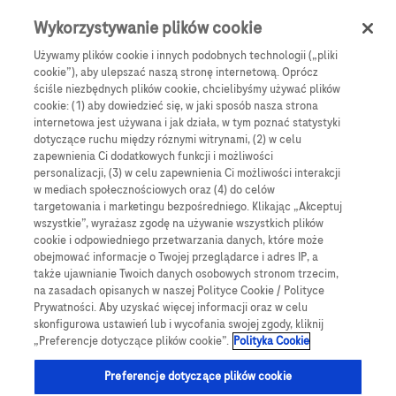
Skip to main content
0
Menu
Wykorzystywanie plików cookie
Używamy plików cookie i innych podobnych technologii („pliki
cookie”), aby ulepszać naszą stronę internetową. Oprócz
Products
Articles
ściśle niezbędnych plików cookie, chcielibyśmy używać plików
cookie: (1) aby dowiedzieć się, w jaki sposób nasza strona
We are sorry, but no results were found for:
internetowa jest używana i jak działa, w tym poznać statystyki
dotyczące ruchu między róznymi witrynami, (2) w celu
zapewnienia Ci dodatkowych funkcji i możliwości
personalizacji, (3) w celu zapewnienia Ci możliwości interakcji
w mediach społecznościowych oraz (4) do celów
targetowania i marketingu bezpośredniego. Klikając „Akceptuj
wszystkie”, wyrażasz zgodę na używanie wszystkich plików
Globalne Strony Internetowe
cookie i odpowiedniego przetwarzania danych, które może
obejmować informacje o Twojej przeglądarce i adres IP, a
Global Roche
także ujawnianie Twoich danych osobowych stronom trzecim,
na zasadach opisanych w naszej Polityce Cookie / Polityce
Platforma Accu-Chek Care
Prywatności. Aby uzyskać więcej informacji oraz w celu
skonfigurowa ustawień lub i wycofania swojej zgody, kliknij
Global Roche Diabetologia
„Preferencje dotyczące plików cookie”.
Polityka Cookie
Wszystkie lokalizacje
Preferencje dotyczące plików cookie