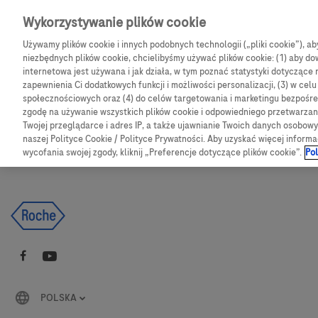
Skip to main content
Wykorzystywanie plików cookie
Używamy plików cookie i innych podobnych technologii („pliki cookie”), a
CGM
Produkty
Bl
niezbędnych plików cookie, chcielibyśmy używać plików cookie: (1) aby dow
internetowa jest używana i jak działa, w tym poznać statystyki dotyczące 
zapewnienia Ci dodatkowych funkcji i możliwości personalizacji, (3) w cel
Products
Articles
społecznościowych oraz (4) do celów targetowania i marketingu bezpośred
zgodę na używanie wszystkich plików cookie i odpowiedniego przetwarza
Twojej przeglądarce i adres IP, a także ujawnianie Twoich danych osobo
We are sorry, but no results were found for:
naszej Polityce Cookie / Polityce Prywatności. Aby uzyskać więcej informa
wycofania swojej zgody, kliknij „Preferencje dotyczące plików cookie”.
Pol
POLSKA