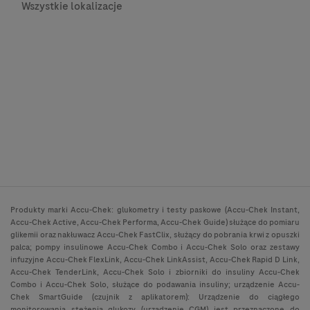
Wszystkie lokalizacje
Produkty marki Accu-Chek: glukometry i testy paskowe (Accu-Chek Instant,
Accu-Chek Active, Accu-Chek Performa, Accu-Chek Guide) służące do pomiaru
glikemii oraz nakłuwacz Accu-Chek FastClix, służący do pobrania krwi z opuszki
palca; pompy insulinowe Accu-Chek Combo i Accu-Chek Solo oraz zestawy
infuzyjne Accu-Chek FlexLink, Accu-Chek LinkAssist, Accu-Chek Rapid D Link,
Accu-Chek TenderLink, Accu-Chek Solo i zbiorniki do insuliny Accu-Chek
Combo i Accu-Chek Solo, służące do podawania insuliny; urządzenie Accu-
Chek SmartGuide (czujnik z aplikatorem): Urządzenie do ciągłego
monitorowania stężenia glukozy (urządzenie CGM) jest przeznaczone do