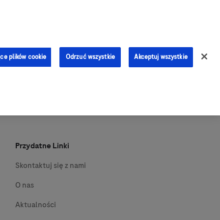
0
ce plików cookie
Odrzuć wszystkie
Akceptuj wszystkie
Przydatne Linki
Skontaktuj się z nami
O nas
Aktualności