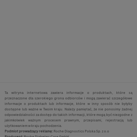
Ta witryna internetowa zawiera informacje o produktach, które są
przeznaczone dla szerokiego grona odbiorców i mogą zawierać szczegółowe
informacje o produktach lub informacje, które w inny sposób nie byłyby
dostępne lub ważne w Twoim kraju. Należy pamiętać, że nie ponosimy żadnej
odpowiedzialności za dostęp do takich informacji, które mogą być niezgodne z
jakimkolwiek ważnym procesem prawnym, przepisami, rejestracją lub
użytkowaniem w kraju pochodzenia.
Podmiot prowadzący reklamę:
Roche Diagnostics Polska Sp. z o.o
Producent:
Roche Diabetes Care GmbH