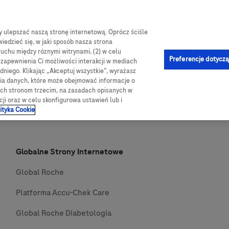
by ulepszać naszą stronę internetową. Oprócz ściśle
e-Sklep
og
Obsługa i pomoc
Kontakt
iedzieć się, w jaki sposób nasza strona
ruchu między róznymi witrynami, (2) w celu
Preferencje dotyczą
u zapewnienia Ci możliwości interakcji w mediach
niego. Klikając „Akceptuj wszystkie”, wyrażasz
nia danych, które może obejmować informacje o
wych stronom trzecim, na zasadach opisanych w
cji oraz w celu skonfigurowa ustawień lub i
ityka Cookie
Globalne Strony Internetowe
Global Roche
Platforma Accu-Chek Care
Global Roche Diabetologia