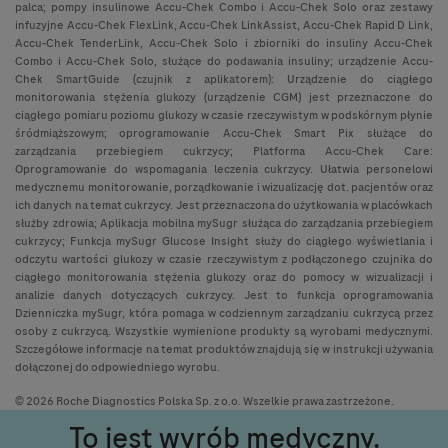
palca; pompy insulinowe Accu-Chek Combo i Accu-Chek Solo oraz zestawy
infuzyjne Accu-Chek FlexLink, Accu-Chek LinkAssist, Accu-Chek Rapid D Link,
Accu-Chek TenderLink, Accu-Chek Solo i zbiorniki do insuliny Accu-Chek
Combo i Accu-Chek Solo, służące do podawania insuliny; urządzenie Accu-
Chek SmartGuide (czujnik z aplikatorem): Urządzenie do ciągłego
monitorowania stężenia glukozy (urządzenie CGM) jest przeznaczone do
ciągłego pomiaru poziomu glukozy w czasie rzeczywistym w podskórnym płynie
śródmiąższowym; oprogramowanie Accu-Chek Smart Pix służące do
zarządzania przebiegiem cukrzycy; Platforma Accu-Chek Care:
Oprogramowanie do wspomagania leczenia cukrzycy. Ułatwia personelowi
medycznemu monitorowanie, porządkowanie i wizualizację dot. pacjentów oraz
ich danych na temat cukrzycy. Jest przeznaczona do użytkowania w placówkach
służby zdrowia; Aplikacja mobilna mySugr służąca do zarządzania przebiegiem
cukrzycy; Funkcja mySugr Glucose Insight służy do ciągłego wyświetlania i
odczytu wartości glukozy w czasie rzeczywistym z podłączonego czujnika do
ciągłego monitorowania stężenia glukozy oraz do pomocy w wizualizacji i
analizie danych dotyczących cukrzycy. Jest to funkcja oprogramowania
Dzienniczka mySugr, która pomaga w codziennym zarządzaniu cukrzycą przez
osoby z cukrzycą. Wszystkie wymienione produkty są wyrobami medycznymi.
Szczegółowe informacje na temat produktów znajdują się w instrukcji używania
dołączonej do odpowiedniego wyrobu.
© 2026 Roche Diagnostics Polska Sp. z o.o. Wszelkie prawa zastrzeżone.
To jest wyrób medyczny.