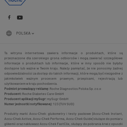
POLSKA
Ta witryna internetowa zawiera informacje o produktach, które są
przeznaczone dla szerokiego grona odbiorców i mogą zawierać szczegółowe
informacje o produktach lub informacje, które w inny sposób nie byłyby
dostępne lub ważne w Twoim kraju. Należy pamiętać, że nie ponosimy żadnej
odpowiedzialności za dostęp do takich informacji, które mogą być niezgodne z
jakimkolwiek ważnym procesem prawnym, przepisami, rejestracją lub
użytkowaniem w kraju pochodzenia.
Podmiot prowadzący reklamę:
Roche Diagnostics Polska Sp. z o.o
Producent:
Roche Diabetes Care GmbH
Producent aplikacji mySugr:
mySugr GmbH
Numer jednostki notyfikowanej:
123 (TUV SUD)
Produkty marki Accu-Chek: glukometry i testy paskowe (Accu-Chek Instant,
Accu-Chek Active, Accu-Chek Performa, Accu-Chek Guide) służące do pomiaru
glikemii oraz nakłuwacz Accu-Chek FastClix, służący do pobrania krwi z opuszki