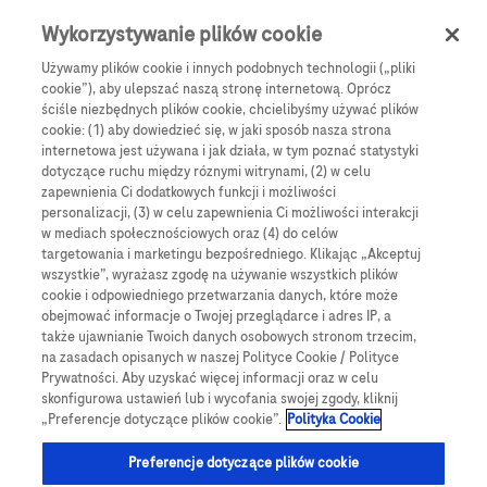
Skip to main content
0
Menu
Wykorzystywanie plików cookie
Używamy plików cookie i innych podobnych technologii („pliki
cookie”), aby ulepszać naszą stronę internetową. Oprócz
Products
Articles
ściśle niezbędnych plików cookie, chcielibyśmy używać plików
cookie: (1) aby dowiedzieć się, w jaki sposób nasza strona
We are sorry, but no results were found for:
internetowa jest używana i jak działa, w tym poznać statystyki
dotyczące ruchu między róznymi witrynami, (2) w celu
zapewnienia Ci dodatkowych funkcji i możliwości
personalizacji, (3) w celu zapewnienia Ci możliwości interakcji
w mediach społecznościowych oraz (4) do celów
targetowania i marketingu bezpośredniego. Klikając „Akceptuj
wszystkie”, wyrażasz zgodę na używanie wszystkich plików
Globalne Strony Internetowe
cookie i odpowiedniego przetwarzania danych, które może
obejmować informacje o Twojej przeglądarce i adres IP, a
Global Roche
także ujawnianie Twoich danych osobowych stronom trzecim,
na zasadach opisanych w naszej Polityce Cookie / Polityce
Platforma Accu-Chek Care
Prywatności. Aby uzyskać więcej informacji oraz w celu
skonfigurowa ustawień lub i wycofania swojej zgody, kliknij
Global Roche Diabetologia
„Preferencje dotyczące plików cookie”.
Polityka Cookie
Wszystkie lokalizacje
Preferencje dotyczące plików cookie