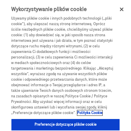
Skip to main content
0
Menu
Wykorzystywanie plików cookie
Używamy plików cookie i innych podobnych technologii („pliki
cookie”), aby ulepszać naszą stronę internetową. Oprócz
Products
Articles
ściśle niezbędnych plików cookie, chcielibyśmy używać plików
cookie: (1) aby dowiedzieć się, w jaki sposób nasza strona
We are sorry, but no results were found for:
internetowa jest używana i jak działa, w tym poznać statystyki
dotyczące ruchu między róznymi witrynami, (2) w celu
zapewnienia Ci dodatkowych funkcji i możliwości
personalizacji, (3) w celu zapewnienia Ci możliwości interakcji
w mediach społecznościowych oraz (4) do celów
targetowania i marketingu bezpośredniego. Klikając „Akceptuj
wszystkie”, wyrażasz zgodę na używanie wszystkich plików
Globalne Strony Internetowe
cookie i odpowiedniego przetwarzania danych, które może
obejmować informacje o Twojej przeglądarce i adres IP, a
Global Roche
także ujawnianie Twoich danych osobowych stronom trzecim,
na zasadach opisanych w naszej Polityce Cookie / Polityce
Platforma Accu-Chek Care
Prywatności. Aby uzyskać więcej informacji oraz w celu
skonfigurowa ustawień lub i wycofania swojej zgody, kliknij
Global Roche Diabetologia
„Preferencje dotyczące plików cookie”.
Polityka Cookie
Wszystkie lokalizacje
Preferencje dotyczące plików cookie