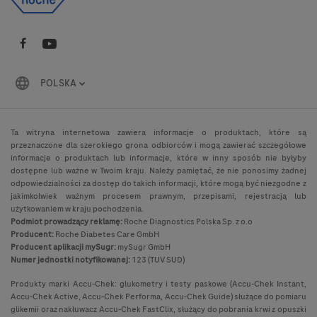
POLSKA
Ta witryna internetowa zawiera informacje o produktach, które są
przeznaczone dla szerokiego grona odbiorców i mogą zawierać szczegółowe
informacje o produktach lub informacje, które w inny sposób nie byłyby
dostępne lub ważne w Twoim kraju. Należy pamiętać, że nie ponosimy żadnej
odpowiedzialności za dostęp do takich informacji, które mogą być niezgodne z
jakimkolwiek ważnym procesem prawnym, przepisami, rejestracją lub
użytkowaniem w kraju pochodzenia.
Podmiot prowadzący reklamę:
Roche Diagnostics Polska Sp. z o.o
Producent:
Roche Diabetes Care GmbH
Producent aplikacji mySugr:
mySugr GmbH
Numer jednostki notyfikowanej:
123 (TUV SUD)
Produkty marki Accu-Chek: glukometry i testy paskowe (Accu-Chek Instant,
Accu-Chek Active, Accu-Chek Performa, Accu-Chek Guide) służące do pomiaru
glikemii oraz nakłuwacz Accu-Chek FastClix, służący do pobrania krwi z opuszki