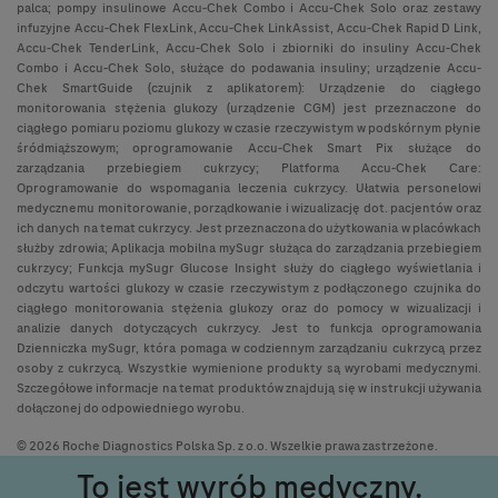
palca; pompy insulinowe Accu-Chek Combo i Accu-Chek Solo oraz zestawy
infuzyjne Accu-Chek FlexLink, Accu-Chek LinkAssist, Accu-Chek Rapid D Link,
Accu-Chek TenderLink, Accu-Chek Solo i zbiorniki do insuliny Accu-Chek
Combo i Accu-Chek Solo, służące do podawania insuliny; urządzenie Accu-
Chek SmartGuide (czujnik z aplikatorem): Urządzenie do ciągłego
monitorowania stężenia glukozy (urządzenie CGM) jest przeznaczone do
ciągłego pomiaru poziomu glukozy w czasie rzeczywistym w podskórnym płynie
śródmiąższowym; oprogramowanie Accu-Chek Smart Pix służące do
zarządzania przebiegiem cukrzycy; Platforma Accu-Chek Care:
Oprogramowanie do wspomagania leczenia cukrzycy. Ułatwia personelowi
medycznemu monitorowanie, porządkowanie i wizualizację dot. pacjentów oraz
ich danych na temat cukrzycy. Jest przeznaczona do użytkowania w placówkach
służby zdrowia; Aplikacja mobilna mySugr służąca do zarządzania przebiegiem
cukrzycy; Funkcja mySugr Glucose Insight służy do ciągłego wyświetlania i
odczytu wartości glukozy w czasie rzeczywistym z podłączonego czujnika do
ciągłego monitorowania stężenia glukozy oraz do pomocy w wizualizacji i
analizie danych dotyczących cukrzycy. Jest to funkcja oprogramowania
Dzienniczka mySugr, która pomaga w codziennym zarządzaniu cukrzycą przez
osoby z cukrzycą. Wszystkie wymienione produkty są wyrobami medycznymi.
Szczegółowe informacje na temat produktów znajdują się w instrukcji używania
dołączonej do odpowiedniego wyrobu.
© 2026 Roche Diagnostics Polska Sp. z o.o. Wszelkie prawa zastrzeżone.
To jest wyrób medyczny.