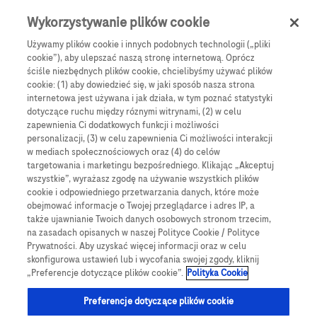
Skip to main content
0
Menu
Wykorzystywanie plików cookie
Używamy plików cookie i innych podobnych technologii („pliki
cookie”), aby ulepszać naszą stronę internetową. Oprócz
Products
Articles
ściśle niezbędnych plików cookie, chcielibyśmy używać plików
cookie: (1) aby dowiedzieć się, w jaki sposób nasza strona
We are sorry, but no results were found for:
internetowa jest używana i jak działa, w tym poznać statystyki
dotyczące ruchu między róznymi witrynami, (2) w celu
zapewnienia Ci dodatkowych funkcji i możliwości
personalizacji, (3) w celu zapewnienia Ci możliwości interakcji
w mediach społecznościowych oraz (4) do celów
targetowania i marketingu bezpośredniego. Klikając „Akceptuj
wszystkie”, wyrażasz zgodę na używanie wszystkich plików
Globalne Strony Internetowe
cookie i odpowiedniego przetwarzania danych, które może
obejmować informacje o Twojej przeglądarce i adres IP, a
Global Roche
także ujawnianie Twoich danych osobowych stronom trzecim,
na zasadach opisanych w naszej Polityce Cookie / Polityce
Platforma Accu-Chek Care
Prywatności. Aby uzyskać więcej informacji oraz w celu
skonfigurowa ustawień lub i wycofania swojej zgody, kliknij
Global Roche Diabetologia
„Preferencje dotyczące plików cookie”.
Polityka Cookie
Wszystkie lokalizacje
Preferencje dotyczące plików cookie