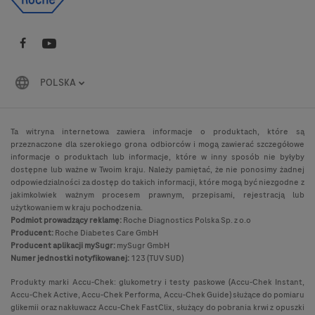
POLSKA
Ta witryna internetowa zawiera informacje o produktach, które są
przeznaczone dla szerokiego grona odbiorców i mogą zawierać szczegółowe
informacje o produktach lub informacje, które w inny sposób nie byłyby
dostępne lub ważne w Twoim kraju. Należy pamiętać, że nie ponosimy żadnej
odpowiedzialności za dostęp do takich informacji, które mogą być niezgodne z
jakimkolwiek ważnym procesem prawnym, przepisami, rejestracją lub
użytkowaniem w kraju pochodzenia.
Podmiot prowadzący reklamę:
Roche Diagnostics Polska Sp. z o.o
Producent:
Roche Diabetes Care GmbH
Producent aplikacji mySugr:
mySugr GmbH
Numer jednostki notyfikowanej:
123 (TUV SUD)
Produkty marki Accu-Chek: glukometry i testy paskowe (Accu-Chek Instant,
Accu-Chek Active, Accu-Chek Performa, Accu-Chek Guide) służące do pomiaru
glikemii oraz nakłuwacz Accu-Chek FastClix, służący do pobrania krwi z opuszki