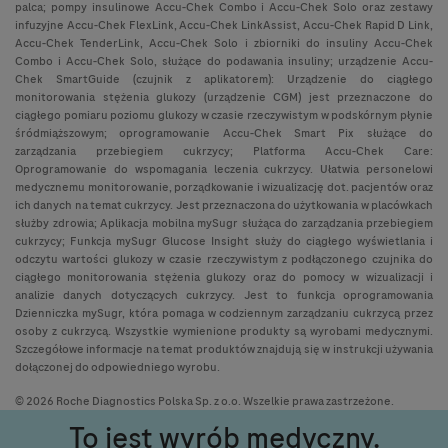
palca; pompy insulinowe Accu-Chek Combo i Accu-Chek Solo oraz zestawy
infuzyjne Accu-Chek FlexLink, Accu-Chek LinkAssist, Accu-Chek Rapid D Link,
Accu-Chek TenderLink, Accu-Chek Solo i zbiorniki do insuliny Accu-Chek
Combo i Accu-Chek Solo, służące do podawania insuliny; urządzenie Accu-
Chek SmartGuide (czujnik z aplikatorem): Urządzenie do ciągłego
monitorowania stężenia glukozy (urządzenie CGM) jest przeznaczone do
ciągłego pomiaru poziomu glukozy w czasie rzeczywistym w podskórnym płynie
śródmiąższowym; oprogramowanie Accu-Chek Smart Pix służące do
zarządzania przebiegiem cukrzycy; Platforma Accu-Chek Care:
Oprogramowanie do wspomagania leczenia cukrzycy. Ułatwia personelowi
medycznemu monitorowanie, porządkowanie i wizualizację dot. pacjentów oraz
ich danych na temat cukrzycy. Jest przeznaczona do użytkowania w placówkach
służby zdrowia; Aplikacja mobilna mySugr służąca do zarządzania przebiegiem
cukrzycy; Funkcja mySugr Glucose Insight służy do ciągłego wyświetlania i
odczytu wartości glukozy w czasie rzeczywistym z podłączonego czujnika do
ciągłego monitorowania stężenia glukozy oraz do pomocy w wizualizacji i
analizie danych dotyczących cukrzycy. Jest to funkcja oprogramowania
Dzienniczka mySugr, która pomaga w codziennym zarządzaniu cukrzycą przez
osoby z cukrzycą. Wszystkie wymienione produkty są wyrobami medycznymi.
Szczegółowe informacje na temat produktów znajdują się w instrukcji używania
dołączonej do odpowiedniego wyrobu.
© 2026 Roche Diagnostics Polska Sp. z o.o. Wszelkie prawa zastrzeżone.
To jest wyrób medyczny.