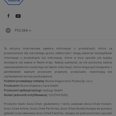
POLSKA
Ta witryna internetowa zawiera informacje o produktach, które są
przeznaczone dla szerokiego grona odbiorców i mogą zawierać szczegółowe
informacje o produktach lub informacje, które w inny sposób nie byłyby
dostępne lub ważne w Twoim kraju. Należy pamiętać, że nie ponosimy żadnej
odpowiedzialności za dostęp do takich informacji, które mogą być niezgodne z
jakimkolwiek ważnym procesem prawnym, przepisami, rejestracją lub
użytkowaniem w kraju pochodzenia.
Podmiot prowadzący reklamę:
Roche Diagnostics Polska Sp. z o.o
Producent:
Roche Diabetes Care GmbH
Producent aplikacji mySugr:
mySugr GmbH
Numer jednostki notyfikowanej:
123 (TUV SUD)
Produkty marki Accu-Chek: glukometry i testy paskowe (Accu-Chek Instant,
Accu-Chek Active, Accu-Chek Performa, Accu-Chek Guide) służące do pomiaru
glikemii oraz nakłuwacz Accu-Chek FastClix, służący do pobrania krwi z opuszki