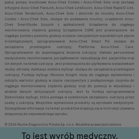
palca; pompy insulinowe Accu-Chek Combo i Accu-Chek Solo oraz zestawy
infuzyjne Accu-Chek FlexLink, Accu-Chek LinkAssist, Accu-Chek Rapid D Link,
Accu-Chek TenderLink, Accu-Chek Solo i zbiorniki do insuliny Accu-Chek
Combo i Accu-Chek Solo, służące do podawania insuliny; urządzenie Accu-
Chek SmartGuide (czujnik z aplikatorem): Urządzenie do ciągłego
monitorowania stężenia glukozy (urządzenie CGM) jest przeznaczone do
ciągłego pomiaru poziomu glukozy w czasie rzeczywistym w podskórnym płynie
śródmiąższowym; oprogramowanie Accu-Chek Smart Pix służące do
zarządzania przebiegiem cukrzycy; Platforma Accu-Chek Care:
Oprogramowanie do wspomagania leczenia cukrzycy. Ułatwia personelowi
medycznemu monitorowanie, porządkowanie i wizualizację dot. pacjentów oraz
ich danych na temat cukrzycy. Jest przeznaczona do użytkowania w placówkach
służby zdrowia; Aplikacja mobilna mySugr służąca do zarządzania przebiegiem
cukrzycy; Funkcja mySugr Glucose Insight służy do ciągłego wyświetlania i
odczytu wartości glukozy w czasie rzeczywistym z podłączonego czujnika do
ciągłego monitorowania stężenia glukozy oraz do pomocy w wizualizacji i
analizie danych dotyczących cukrzycy. Jest to funkcja oprogramowania
Dzienniczka mySugr, która pomaga w codziennym zarządzaniu cukrzycą przez
osoby z cukrzycą. Wszystkie wymienione produkty są wyrobami medycznymi.
Szczegółowe informacje na temat produktów znajdują się w instrukcji używania
dołączonej do odpowiedniego wyrobu.
© 2026 Roche Diagnostics Polska Sp. z o.o. Wszelkie prawa zastrzeżone.
To jest wyrób medyczny.