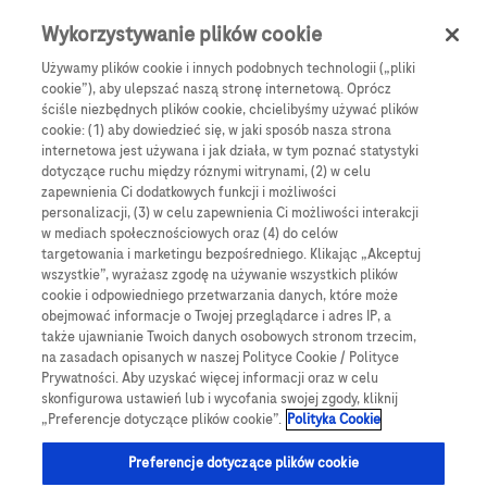
Skip to main content
0
Menu
Wykorzystywanie plików cookie
Używamy plików cookie i innych podobnych technologii („pliki
cookie”), aby ulepszać naszą stronę internetową. Oprócz
Products
Articles
ściśle niezbędnych plików cookie, chcielibyśmy używać plików
cookie: (1) aby dowiedzieć się, w jaki sposób nasza strona
We are sorry, but no results were found for:
internetowa jest używana i jak działa, w tym poznać statystyki
dotyczące ruchu między róznymi witrynami, (2) w celu
zapewnienia Ci dodatkowych funkcji i możliwości
personalizacji, (3) w celu zapewnienia Ci możliwości interakcji
w mediach społecznościowych oraz (4) do celów
targetowania i marketingu bezpośredniego. Klikając „Akceptuj
wszystkie”, wyrażasz zgodę na używanie wszystkich plików
Globalne Strony Internetowe
cookie i odpowiedniego przetwarzania danych, które może
obejmować informacje o Twojej przeglądarce i adres IP, a
Global Roche
także ujawnianie Twoich danych osobowych stronom trzecim,
na zasadach opisanych w naszej Polityce Cookie / Polityce
Platforma Accu-Chek Care
Prywatności. Aby uzyskać więcej informacji oraz w celu
skonfigurowa ustawień lub i wycofania swojej zgody, kliknij
Global Roche Diabetologia
„Preferencje dotyczące plików cookie”.
Polityka Cookie
Wszystkie lokalizacje
Preferencje dotyczące plików cookie