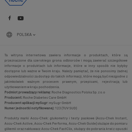
POLSKA
Ta witryna internetowa zawiera informacje o produktach, które są
przeznaczone dla szerokiego grona odbiorców i mogą zawierać szczegółowe
informacje o produktach lub informacje, które w inny sposób nie byłyby
dostępne lub ważne w Twoim kraju. Należy pamiętać, że nie ponosimy żadnej
odpowiedzialności za dostęp do takich informacji, które mogą być niezgodne z
jakimkolwiek ważnym procesem prawnym, przepisami, rejestracją lub
użytkowaniem w kraju pochodzenia.
Podmiot prowadzący reklamę:
Roche Diagnostics Polska Sp. z o.o
Producent:
Roche Diabetes Care GmbH
Producent aplikacji mySugr:
mySugr GmbH
Numer jednostki notyfikowanej:
123 (TUV SUD)
Produkty marki Accu-Chek: glukometry i testy paskowe (Accu-Chek Instant,
Accu-Chek Active, Accu-Chek Performa, Accu-Chek Guide) służące do pomiaru
glikemii oraz nakłuwacz Accu-Chek FastClix, służący do pobrania krwi z opuszki