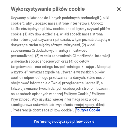
Skip to main content
0
Menu
Wykorzystywanie plików cookie
Używamy plików cookie i innych podobnych technologii („pliki
cookie”), aby ulepszać naszą stronę internetową. Oprócz
Products
Articles
ściśle niezbędnych plików cookie, chcielibyśmy używać plików
cookie: (1) aby dowiedzieć się, w jaki sposób nasza strona
We are sorry, but no results were found for:
internetowa jest używana i jak działa, w tym poznać statystyki
dotyczące ruchu między róznymi witrynami, (2) w celu
zapewnienia Ci dodatkowych funkcji i możliwości
personalizacji, (3) w celu zapewnienia Ci możliwości interakcji
w mediach społecznościowych oraz (4) do celów
targetowania i marketingu bezpośredniego. Klikając „Akceptuj
wszystkie”, wyrażasz zgodę na używanie wszystkich plików
Globalne Strony Internetowe
cookie i odpowiedniego przetwarzania danych, które może
obejmować informacje o Twojej przeglądarce i adres IP, a
Global Roche
także ujawnianie Twoich danych osobowych stronom trzecim,
na zasadach opisanych w naszej Polityce Cookie / Polityce
Platforma Accu-Chek Care
Prywatności. Aby uzyskać więcej informacji oraz w celu
skonfigurowa ustawień lub i wycofania swojej zgody, kliknij
Global Roche Diabetologia
„Preferencje dotyczące plików cookie”.
Polityka Cookie
Wszystkie lokalizacje
Preferencje dotyczące plików cookie