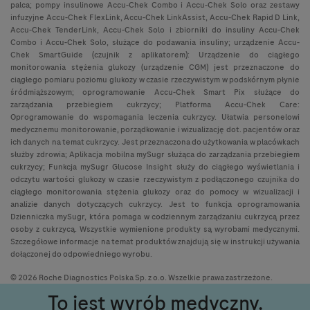
palca; pompy insulinowe Accu-Chek Combo i Accu-Chek Solo oraz zestawy
infuzyjne Accu-Chek FlexLink, Accu-Chek LinkAssist, Accu-Chek Rapid D Link,
Accu-Chek TenderLink, Accu-Chek Solo i zbiorniki do insuliny Accu-Chek
Combo i Accu-Chek Solo, służące do podawania insuliny; urządzenie Accu-
Chek SmartGuide (czujnik z aplikatorem): Urządzenie do ciągłego
monitorowania stężenia glukozy (urządzenie CGM) jest przeznaczone do
ciągłego pomiaru poziomu glukozy w czasie rzeczywistym w podskórnym płynie
śródmiąższowym; oprogramowanie Accu-Chek Smart Pix służące do
zarządzania przebiegiem cukrzycy; Platforma Accu-Chek Care:
Oprogramowanie do wspomagania leczenia cukrzycy. Ułatwia personelowi
medycznemu monitorowanie, porządkowanie i wizualizację dot. pacjentów oraz
ich danych na temat cukrzycy. Jest przeznaczona do użytkowania w placówkach
służby zdrowia; Aplikacja mobilna mySugr służąca do zarządzania przebiegiem
cukrzycy; Funkcja mySugr Glucose Insight służy do ciągłego wyświetlania i
odczytu wartości glukozy w czasie rzeczywistym z podłączonego czujnika do
ciągłego monitorowania stężenia glukozy oraz do pomocy w wizualizacji i
analizie danych dotyczących cukrzycy. Jest to funkcja oprogramowania
Dzienniczka mySugr, która pomaga w codziennym zarządzaniu cukrzycą przez
osoby z cukrzycą. Wszystkie wymienione produkty są wyrobami medycznymi.
Szczegółowe informacje na temat produktów znajdują się w instrukcji używania
dołączonej do odpowiedniego wyrobu.
© 2026 Roche Diagnostics Polska Sp. z o.o. Wszelkie prawa zastrzeżone.
To jest wyrób medyczny.