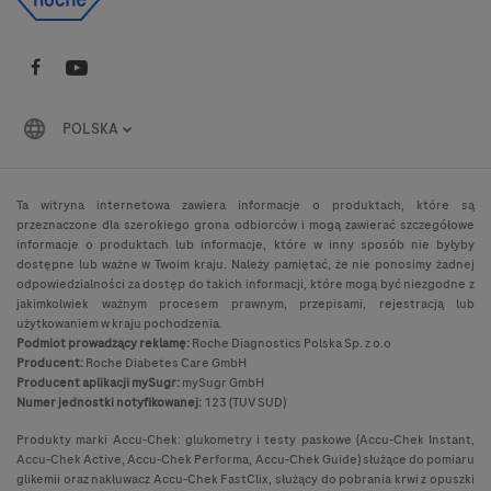
POLSKA
Ta witryna internetowa zawiera informacje o produktach, które są
przeznaczone dla szerokiego grona odbiorców i mogą zawierać szczegółowe
informacje o produktach lub informacje, które w inny sposób nie byłyby
dostępne lub ważne w Twoim kraju. Należy pamiętać, że nie ponosimy żadnej
odpowiedzialności za dostęp do takich informacji, które mogą być niezgodne z
jakimkolwiek ważnym procesem prawnym, przepisami, rejestracją lub
użytkowaniem w kraju pochodzenia.
Podmiot prowadzący reklamę:
Roche Diagnostics Polska Sp. z o.o
Producent:
Roche Diabetes Care GmbH
Producent aplikacji mySugr:
mySugr GmbH
Numer jednostki notyfikowanej:
123 (TUV SUD)
Produkty marki Accu-Chek: glukometry i testy paskowe (Accu-Chek Instant,
Accu-Chek Active, Accu-Chek Performa, Accu-Chek Guide) służące do pomiaru
glikemii oraz nakłuwacz Accu-Chek FastClix, służący do pobrania krwi z opuszki