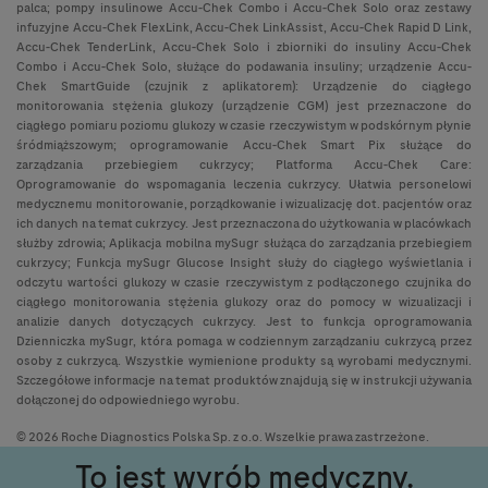
palca; pompy insulinowe Accu-Chek Combo i Accu-Chek Solo oraz zestawy
infuzyjne Accu-Chek FlexLink, Accu-Chek LinkAssist, Accu-Chek Rapid D Link,
Accu-Chek TenderLink, Accu-Chek Solo i zbiorniki do insuliny Accu-Chek
Combo i Accu-Chek Solo, służące do podawania insuliny; urządzenie Accu-
Chek SmartGuide (czujnik z aplikatorem): Urządzenie do ciągłego
monitorowania stężenia glukozy (urządzenie CGM) jest przeznaczone do
ciągłego pomiaru poziomu glukozy w czasie rzeczywistym w podskórnym płynie
śródmiąższowym; oprogramowanie Accu-Chek Smart Pix służące do
zarządzania przebiegiem cukrzycy; Platforma Accu-Chek Care:
Oprogramowanie do wspomagania leczenia cukrzycy. Ułatwia personelowi
medycznemu monitorowanie, porządkowanie i wizualizację dot. pacjentów oraz
ich danych na temat cukrzycy. Jest przeznaczona do użytkowania w placówkach
służby zdrowia; Aplikacja mobilna mySugr służąca do zarządzania przebiegiem
cukrzycy; Funkcja mySugr Glucose Insight służy do ciągłego wyświetlania i
odczytu wartości glukozy w czasie rzeczywistym z podłączonego czujnika do
ciągłego monitorowania stężenia glukozy oraz do pomocy w wizualizacji i
analizie danych dotyczących cukrzycy. Jest to funkcja oprogramowania
Dzienniczka mySugr, która pomaga w codziennym zarządzaniu cukrzycą przez
osoby z cukrzycą. Wszystkie wymienione produkty są wyrobami medycznymi.
Szczegółowe informacje na temat produktów znajdują się w instrukcji używania
dołączonej do odpowiedniego wyrobu.
© 2026 Roche Diagnostics Polska Sp. z o.o. Wszelkie prawa zastrzeżone.
To jest wyrób medyczny.