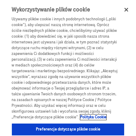
Skip to main content
0
Menu
Wykorzystywanie plików cookie
Używamy plików cookie i innych podobnych technologii („pliki
cookie”), aby ulepszać naszą stronę internetową. Oprócz
Products
Articles
ściśle niezbędnych plików cookie, chcielibyśmy używać plików
cookie: (1) aby dowiedzieć się, w jaki sposób nasza strona
We are sorry, but no results were found for:
internetowa jest używana i jak działa, w tym poznać statystyki
dotyczące ruchu między róznymi witrynami, (2) w celu
zapewnienia Ci dodatkowych funkcji i możliwości
personalizacji, (3) w celu zapewnienia Ci możliwości interakcji
w mediach społecznościowych oraz (4) do celów
targetowania i marketingu bezpośredniego. Klikając „Akceptuj
wszystkie”, wyrażasz zgodę na używanie wszystkich plików
Globalne Strony Internetowe
cookie i odpowiedniego przetwarzania danych, które może
obejmować informacje o Twojej przeglądarce i adres IP, a
Global Roche
także ujawnianie Twoich danych osobowych stronom trzecim,
na zasadach opisanych w naszej Polityce Cookie / Polityce
Platforma Accu-Chek Care
Prywatności. Aby uzyskać więcej informacji oraz w celu
skonfigurowa ustawień lub i wycofania swojej zgody, kliknij
Global Roche Diabetologia
„Preferencje dotyczące plików cookie”.
Polityka Cookie
Wszystkie lokalizacje
Preferencje dotyczące plików cookie