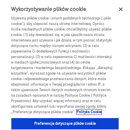
Skip to main content
0
Menu
Wykorzystywanie plików cookie
Używamy plików cookie i innych podobnych technologii („pliki
cookie”), aby ulepszać naszą stronę internetową. Oprócz
Products
Articles
ściśle niezbędnych plików cookie, chcielibyśmy używać plików
cookie: (1) aby dowiedzieć się, w jaki sposób nasza strona
We are sorry, but no results were found for:
internetowa jest używana i jak działa, w tym poznać statystyki
dotyczące ruchu między róznymi witrynami, (2) w celu
zapewnienia Ci dodatkowych funkcji i możliwości
personalizacji, (3) w celu zapewnienia Ci możliwości interakcji
w mediach społecznościowych oraz (4) do celów
targetowania i marketingu bezpośredniego. Klikając „Akceptuj
wszystkie”, wyrażasz zgodę na używanie wszystkich plików
Globalne Strony Internetowe
cookie i odpowiedniego przetwarzania danych, które może
obejmować informacje o Twojej przeglądarce i adres IP, a
Global Roche
także ujawnianie Twoich danych osobowych stronom trzecim,
na zasadach opisanych w naszej Polityce Cookie / Polityce
Platforma Accu-Chek Care
Prywatności. Aby uzyskać więcej informacji oraz w celu
skonfigurowa ustawień lub i wycofania swojej zgody, kliknij
Global Roche Diabetologia
„Preferencje dotyczące plików cookie”.
Polityka Cookie
Wszystkie lokalizacje
Preferencje dotyczące plików cookie