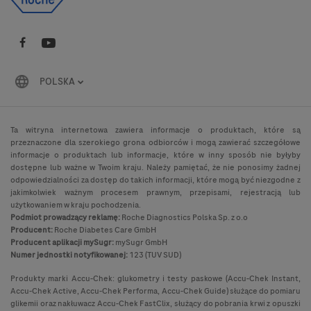
POLSKA
Ta witryna internetowa zawiera informacje o produktach, które są
przeznaczone dla szerokiego grona odbiorców i mogą zawierać szczegółowe
informacje o produktach lub informacje, które w inny sposób nie byłyby
dostępne lub ważne w Twoim kraju. Należy pamiętać, że nie ponosimy żadnej
odpowiedzialności za dostęp do takich informacji, które mogą być niezgodne z
jakimkolwiek ważnym procesem prawnym, przepisami, rejestracją lub
użytkowaniem w kraju pochodzenia.
Podmiot prowadzący reklamę:
Roche Diagnostics Polska Sp. z o.o
Producent:
Roche Diabetes Care GmbH
Producent aplikacji mySugr:
mySugr GmbH
Numer jednostki notyfikowanej:
123 (TUV SUD)
Produkty marki Accu-Chek: glukometry i testy paskowe (Accu-Chek Instant,
Accu-Chek Active, Accu-Chek Performa, Accu-Chek Guide) służące do pomiaru
glikemii oraz nakłuwacz Accu-Chek FastClix, służący do pobrania krwi z opuszki