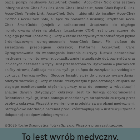
palca; pompy insulinowe Accu-Chek Combo i Accu-Chek Solo oraz zestawy
infuzyjne Accu-Chek FlexLink, Accu-Chek LinkAssist, Accu-Chek Rapid D Link,
Accu-Chek TenderLink, Accu-Chek Solo i zbiorniki do insuliny Accu-Chek
Combo i Accu-Chek Solo, służące do podawania insuliny; urządzenie Accu-
Chek SmartGuide (czujnik z aplikatorem): Urządzenie do ciągłego
monitorowania stężenia glukozy (urządzenie CGM) jest przeznaczone do
ciągłego pomiaru poziomu glukozy w czasie rzeczywistym w podskórnym płynie
śródmiąższowym; oprogramowanie Accu-Chek Smart Pix służące do
zarządzania przebiegiem cukrzycy; Platforma Accu-Chek Care:
Oprogramowanie do wspomagania leczenia cukrzycy. Ułatwia personelowi
medycznemu monitorowanie, porządkowanie i wizualizację dot. pacjentów oraz
ich danych na temat cukrzycy. Jest przeznaczona do użytkowania w placówkach
służby zdrowia; Aplikacja mobilna mySugr służąca do zarządzania przebiegiem
cukrzycy; Funkcja mySugr Glucose Insight służy do ciągłego wyświetlania i
odczytu wartości glukozy w czasie rzeczywistym z podłączonego czujnika do
ciągłego monitorowania stężenia glukozy oraz do pomocy w wizualizacji i
analizie danych dotyczących cukrzycy. Jest to funkcja oprogramowania
Dzienniczka mySugr, która pomaga w codziennym zarządzaniu cukrzycą przez
osoby z cukrzycą. Wszystkie wymienione produkty są wyrobami medycznymi.
Szczegółowe informacje na temat produktów znajdują się w instrukcji używania
dołączonej do odpowiedniego wyrobu.
© 2026 Roche Diagnostics Polska Sp. z o.o. Wszelkie prawa zastrzeżone.
To jest wyrób medyczny.