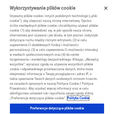
Skip to main content
0
Menu
Wykorzystywanie plików cookie
Używamy plików cookie i innych podobnych technologii („pliki
cookie”), aby ulepszać naszą stronę internetową. Oprócz
Products
Articles
ściśle niezbędnych plików cookie, chcielibyśmy używać plików
cookie: (1) aby dowiedzieć się, w jaki sposób nasza strona
We are sorry, but no results were found for:
internetowa jest używana i jak działa, w tym poznać statystyki
dotyczące ruchu między róznymi witrynami, (2) w celu
zapewnienia Ci dodatkowych funkcji i możliwości
personalizacji, (3) w celu zapewnienia Ci możliwości interakcji
w mediach społecznościowych oraz (4) do celów
targetowania i marketingu bezpośredniego. Klikając „Akceptuj
wszystkie”, wyrażasz zgodę na używanie wszystkich plików
Globalne Strony Internetowe
cookie i odpowiedniego przetwarzania danych, które może
obejmować informacje o Twojej przeglądarce i adres IP, a
Global Roche
także ujawnianie Twoich danych osobowych stronom trzecim,
na zasadach opisanych w naszej Polityce Cookie / Polityce
Platforma Accu-Chek Care
Prywatności. Aby uzyskać więcej informacji oraz w celu
skonfigurowa ustawień lub i wycofania swojej zgody, kliknij
Global Roche Diabetologia
„Preferencje dotyczące plików cookie”.
Polityka Cookie
Wszystkie lokalizacje
Preferencje dotyczące plików cookie