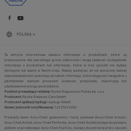
POLSKA
Ta witryna internetowa zawiera informacje o produktach, które są
przeznaczone dla szerokiego grona odbiorców i mogą zawierać szczegółowe
informacje o produktach lub informacje, które w inny sposób nie byłyby
dostępne lub ważne w Twoim kraju. Należy pamiętać, że nie ponosimy żadnej
odpowiedzialności za dostęp do takich informacji, które mogą być niezgodne z
jakimkolwiek ważnym procesem prawnym, przepisami, rejestracją lub
użytkowaniem w kraju pochodzenia.
Podmiot prowadzący reklamę:
Roche Diagnostics Polska Sp. z o.o
Producent:
Roche Diabetes Care GmbH
Producent aplikacji mySugr:
mySugr GmbH
Numer jednostki notyfikowanej:
123 (TUV SUD)
Produkty marki Accu-Chek: glukometry i testy paskowe (Accu-Chek Instant,
Accu-Chek Active, Accu-Chek Performa, Accu-Chek Guide) służące do pomiaru
glikemii oraz nakłuwacz Accu-Chek FastClix, służący do pobrania krwi z opuszki