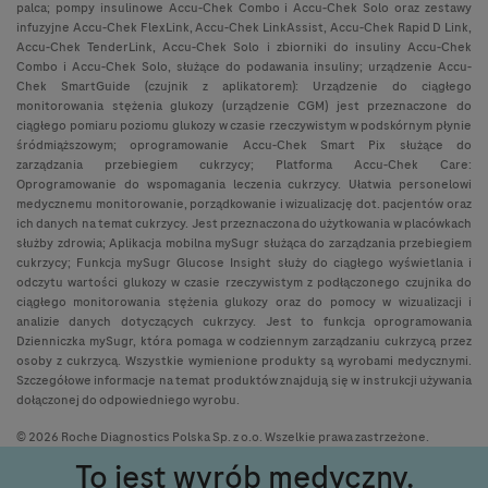
palca; pompy insulinowe Accu-Chek Combo i Accu-Chek Solo oraz zestawy
infuzyjne Accu-Chek FlexLink, Accu-Chek LinkAssist, Accu-Chek Rapid D Link,
Accu-Chek TenderLink, Accu-Chek Solo i zbiorniki do insuliny Accu-Chek
Combo i Accu-Chek Solo, służące do podawania insuliny; urządzenie Accu-
Chek SmartGuide (czujnik z aplikatorem): Urządzenie do ciągłego
monitorowania stężenia glukozy (urządzenie CGM) jest przeznaczone do
ciągłego pomiaru poziomu glukozy w czasie rzeczywistym w podskórnym płynie
śródmiąższowym; oprogramowanie Accu-Chek Smart Pix służące do
zarządzania przebiegiem cukrzycy; Platforma Accu-Chek Care:
Oprogramowanie do wspomagania leczenia cukrzycy. Ułatwia personelowi
medycznemu monitorowanie, porządkowanie i wizualizację dot. pacjentów oraz
ich danych na temat cukrzycy. Jest przeznaczona do użytkowania w placówkach
służby zdrowia; Aplikacja mobilna mySugr służąca do zarządzania przebiegiem
cukrzycy; Funkcja mySugr Glucose Insight służy do ciągłego wyświetlania i
odczytu wartości glukozy w czasie rzeczywistym z podłączonego czujnika do
ciągłego monitorowania stężenia glukozy oraz do pomocy w wizualizacji i
analizie danych dotyczących cukrzycy. Jest to funkcja oprogramowania
Dzienniczka mySugr, która pomaga w codziennym zarządzaniu cukrzycą przez
osoby z cukrzycą. Wszystkie wymienione produkty są wyrobami medycznymi.
Szczegółowe informacje na temat produktów znajdują się w instrukcji używania
dołączonej do odpowiedniego wyrobu.
© 2026 Roche Diagnostics Polska Sp. z o.o. Wszelkie prawa zastrzeżone.
To jest wyrób medyczny.