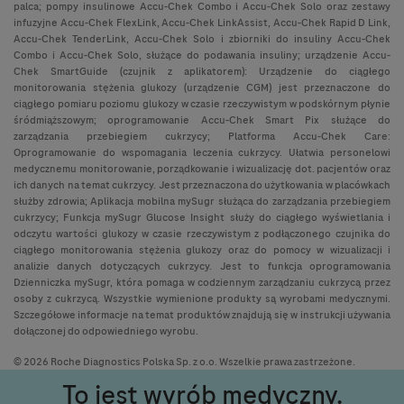
palca; pompy insulinowe Accu-Chek Combo i Accu-Chek Solo oraz zestawy
infuzyjne Accu-Chek FlexLink, Accu-Chek LinkAssist, Accu-Chek Rapid D Link,
Accu-Chek TenderLink, Accu-Chek Solo i zbiorniki do insuliny Accu-Chek
Combo i Accu-Chek Solo, służące do podawania insuliny; urządzenie Accu-
Chek SmartGuide (czujnik z aplikatorem): Urządzenie do ciągłego
monitorowania stężenia glukozy (urządzenie CGM) jest przeznaczone do
ciągłego pomiaru poziomu glukozy w czasie rzeczywistym w podskórnym płynie
śródmiąższowym; oprogramowanie Accu-Chek Smart Pix służące do
zarządzania przebiegiem cukrzycy; Platforma Accu-Chek Care:
Oprogramowanie do wspomagania leczenia cukrzycy. Ułatwia personelowi
medycznemu monitorowanie, porządkowanie i wizualizację dot. pacjentów oraz
ich danych na temat cukrzycy. Jest przeznaczona do użytkowania w placówkach
służby zdrowia; Aplikacja mobilna mySugr służąca do zarządzania przebiegiem
cukrzycy; Funkcja mySugr Glucose Insight służy do ciągłego wyświetlania i
odczytu wartości glukozy w czasie rzeczywistym z podłączonego czujnika do
ciągłego monitorowania stężenia glukozy oraz do pomocy w wizualizacji i
analizie danych dotyczących cukrzycy. Jest to funkcja oprogramowania
Dzienniczka mySugr, która pomaga w codziennym zarządzaniu cukrzycą przez
osoby z cukrzycą. Wszystkie wymienione produkty są wyrobami medycznymi.
Szczegółowe informacje na temat produktów znajdują się w instrukcji używania
dołączonej do odpowiedniego wyrobu.
© 2026 Roche Diagnostics Polska Sp. z o.o. Wszelkie prawa zastrzeżone.
To jest wyrób medyczny.