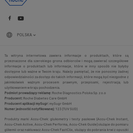
POLSKA
Ta witryna internetowa zawiera informacje o produktach, które są
przeznaczone dla szerokiego grona odbiorców i mogą zawierać szczegółowe
informacje o produktach lub informacje, które w inny sposób nie byłyby
dostępne lub ważne w Twoim kraju. Należy pamiętać, że nie ponosimy żadnej
odpowiedzialności za dostęp do takich informacji, które mogą być niezgodne z
jakimkolwiek ważnym procesem prawnym, przepisami, rejestracją lub
użytkowaniem w kraju pochodzenia.
Podmiot prowadzący reklamę:
Roche Diagnostics Polska Sp. z o.o
Producent:
Roche Diabetes Care GmbH
Producent aplikacji mySugr:
mySugr GmbH
Numer jednostki notyfikowanej:
123 (TUV SUD)
Produkty marki Accu-Chek: glukometry i testy paskowe (Accu-Chek Instant,
Accu-Chek Active, Accu-Chek Performa, Accu-Chek Guide) służące do pomiaru
glikemii oraz nakłuwacz Accu-Chek FastClix, służący do pobrania krwi z opuszki