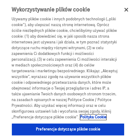
Skip to main content
0
Menu
Wykorzystywanie plików cookie
Używamy plików cookie i innych podobnych technologii („pliki
cookie”), aby ulepszać naszą stronę internetową. Oprócz
Products
Articles
ściśle niezbędnych plików cookie, chcielibyśmy używać plików
cookie: (1) aby dowiedzieć się, w jaki sposób nasza strona
We are sorry, but no results were found for:
internetowa jest używana i jak działa, w tym poznać statystyki
dotyczące ruchu między róznymi witrynami, (2) w celu
zapewnienia Ci dodatkowych funkcji i możliwości
personalizacji, (3) w celu zapewnienia Ci możliwości interakcji
w mediach społecznościowych oraz (4) do celów
targetowania i marketingu bezpośredniego. Klikając „Akceptuj
wszystkie”, wyrażasz zgodę na używanie wszystkich plików
Globalne Strony Internetowe
cookie i odpowiedniego przetwarzania danych, które może
obejmować informacje o Twojej przeglądarce i adres IP, a
Global Roche
także ujawnianie Twoich danych osobowych stronom trzecim,
na zasadach opisanych w naszej Polityce Cookie / Polityce
Platforma Accu-Chek Care
Prywatności. Aby uzyskać więcej informacji oraz w celu
skonfigurowa ustawień lub i wycofania swojej zgody, kliknij
Global Roche Diabetologia
„Preferencje dotyczące plików cookie”.
Polityka Cookie
Wszystkie lokalizacje
Preferencje dotyczące plików cookie