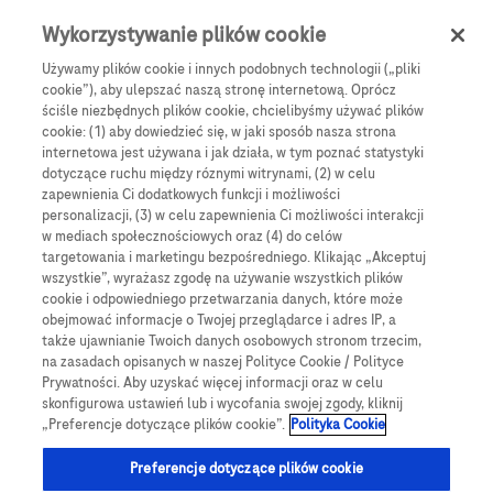
Skip to main content
0
Menu
Wykorzystywanie plików cookie
Używamy plików cookie i innych podobnych technologii („pliki
cookie”), aby ulepszać naszą stronę internetową. Oprócz
Products
Articles
ściśle niezbędnych plików cookie, chcielibyśmy używać plików
cookie: (1) aby dowiedzieć się, w jaki sposób nasza strona
We are sorry, but no results were found for:
internetowa jest używana i jak działa, w tym poznać statystyki
dotyczące ruchu między róznymi witrynami, (2) w celu
zapewnienia Ci dodatkowych funkcji i możliwości
personalizacji, (3) w celu zapewnienia Ci możliwości interakcji
w mediach społecznościowych oraz (4) do celów
targetowania i marketingu bezpośredniego. Klikając „Akceptuj
wszystkie”, wyrażasz zgodę na używanie wszystkich plików
Globalne Strony Internetowe
cookie i odpowiedniego przetwarzania danych, które może
obejmować informacje o Twojej przeglądarce i adres IP, a
Global Roche
także ujawnianie Twoich danych osobowych stronom trzecim,
na zasadach opisanych w naszej Polityce Cookie / Polityce
Platforma Accu-Chek Care
Prywatności. Aby uzyskać więcej informacji oraz w celu
skonfigurowa ustawień lub i wycofania swojej zgody, kliknij
Global Roche Diabetologia
„Preferencje dotyczące plików cookie”.
Polityka Cookie
Wszystkie lokalizacje
Preferencje dotyczące plików cookie