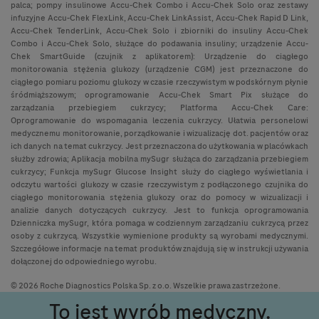
palca; pompy insulinowe Accu-Chek Combo i Accu-Chek Solo oraz zestawy
infuzyjne Accu-Chek FlexLink, Accu-Chek LinkAssist, Accu-Chek Rapid D Link,
Accu-Chek TenderLink, Accu-Chek Solo i zbiorniki do insuliny Accu-Chek
Combo i Accu-Chek Solo, służące do podawania insuliny; urządzenie Accu-
Chek SmartGuide (czujnik z aplikatorem): Urządzenie do ciągłego
monitorowania stężenia glukozy (urządzenie CGM) jest przeznaczone do
ciągłego pomiaru poziomu glukozy w czasie rzeczywistym w podskórnym płynie
śródmiąższowym; oprogramowanie Accu-Chek Smart Pix służące do
zarządzania przebiegiem cukrzycy; Platforma Accu-Chek Care:
Oprogramowanie do wspomagania leczenia cukrzycy. Ułatwia personelowi
medycznemu monitorowanie, porządkowanie i wizualizację dot. pacjentów oraz
ich danych na temat cukrzycy. Jest przeznaczona do użytkowania w placówkach
służby zdrowia; Aplikacja mobilna mySugr służąca do zarządzania przebiegiem
cukrzycy; Funkcja mySugr Glucose Insight służy do ciągłego wyświetlania i
odczytu wartości glukozy w czasie rzeczywistym z podłączonego czujnika do
ciągłego monitorowania stężenia glukozy oraz do pomocy w wizualizacji i
analizie danych dotyczących cukrzycy. Jest to funkcja oprogramowania
Dzienniczka mySugr, która pomaga w codziennym zarządzaniu cukrzycą przez
osoby z cukrzycą. Wszystkie wymienione produkty są wyrobami medycznymi.
Szczegółowe informacje na temat produktów znajdują się w instrukcji używania
dołączonej do odpowiedniego wyrobu.
© 2026 Roche Diagnostics Polska Sp. z o.o. Wszelkie prawa zastrzeżone.
To jest wyrób medyczny.