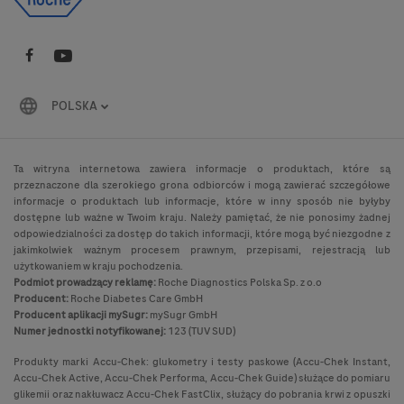
POLSKA
Ta witryna internetowa zawiera informacje o produktach, które są
przeznaczone dla szerokiego grona odbiorców i mogą zawierać szczegółowe
informacje o produktach lub informacje, które w inny sposób nie byłyby
dostępne lub ważne w Twoim kraju. Należy pamiętać, że nie ponosimy żadnej
odpowiedzialności za dostęp do takich informacji, które mogą być niezgodne z
jakimkolwiek ważnym procesem prawnym, przepisami, rejestracją lub
użytkowaniem w kraju pochodzenia.
Podmiot prowadzący reklamę:
Roche Diagnostics Polska Sp. z o.o
Producent:
Roche Diabetes Care GmbH
Producent aplikacji mySugr:
mySugr GmbH
Numer jednostki notyfikowanej:
123 (TUV SUD)
Produkty marki Accu-Chek: glukometry i testy paskowe (Accu-Chek Instant,
Accu-Chek Active, Accu-Chek Performa, Accu-Chek Guide) służące do pomiaru
glikemii oraz nakłuwacz Accu-Chek FastClix, służący do pobrania krwi z opuszki