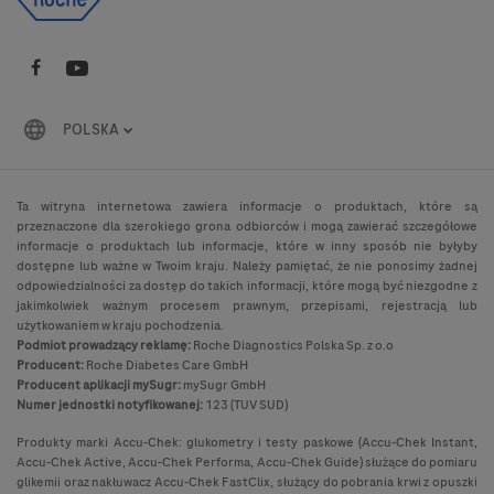
POLSKA
Ta witryna internetowa zawiera informacje o produktach, które są
przeznaczone dla szerokiego grona odbiorców i mogą zawierać szczegółowe
informacje o produktach lub informacje, które w inny sposób nie byłyby
dostępne lub ważne w Twoim kraju. Należy pamiętać, że nie ponosimy żadnej
odpowiedzialności za dostęp do takich informacji, które mogą być niezgodne z
jakimkolwiek ważnym procesem prawnym, przepisami, rejestracją lub
użytkowaniem w kraju pochodzenia.
Podmiot prowadzący reklamę:
Roche Diagnostics Polska Sp. z o.o
Producent:
Roche Diabetes Care GmbH
Producent aplikacji mySugr:
mySugr GmbH
Numer jednostki notyfikowanej:
123 (TUV SUD)
Produkty marki Accu-Chek: glukometry i testy paskowe (Accu-Chek Instant,
Accu-Chek Active, Accu-Chek Performa, Accu-Chek Guide) służące do pomiaru
glikemii oraz nakłuwacz Accu-Chek FastClix, służący do pobrania krwi z opuszki