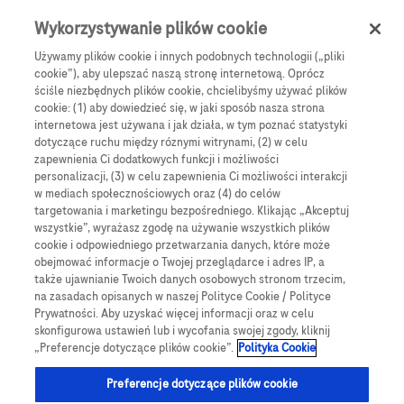
Skip to main content
0
Menu
Wykorzystywanie plików cookie
Używamy plików cookie i innych podobnych technologii („pliki
cookie”), aby ulepszać naszą stronę internetową. Oprócz
Products
Articles
ściśle niezbędnych plików cookie, chcielibyśmy używać plików
cookie: (1) aby dowiedzieć się, w jaki sposób nasza strona
We are sorry, but no results were found for:
internetowa jest używana i jak działa, w tym poznać statystyki
dotyczące ruchu między róznymi witrynami, (2) w celu
zapewnienia Ci dodatkowych funkcji i możliwości
personalizacji, (3) w celu zapewnienia Ci możliwości interakcji
w mediach społecznościowych oraz (4) do celów
targetowania i marketingu bezpośredniego. Klikając „Akceptuj
wszystkie”, wyrażasz zgodę na używanie wszystkich plików
Globalne Strony Internetowe
cookie i odpowiedniego przetwarzania danych, które może
obejmować informacje o Twojej przeglądarce i adres IP, a
Global Roche
także ujawnianie Twoich danych osobowych stronom trzecim,
na zasadach opisanych w naszej Polityce Cookie / Polityce
Platforma Accu-Chek Care
Prywatności. Aby uzyskać więcej informacji oraz w celu
skonfigurowa ustawień lub i wycofania swojej zgody, kliknij
Global Roche Diabetologia
„Preferencje dotyczące plików cookie”.
Polityka Cookie
Wszystkie lokalizacje
Preferencje dotyczące plików cookie