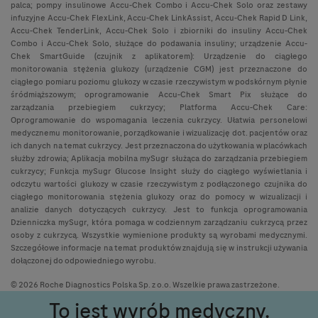
palca; pompy insulinowe Accu-Chek Combo i Accu-Chek Solo oraz zestawy
infuzyjne Accu-Chek FlexLink, Accu-Chek LinkAssist, Accu-Chek Rapid D Link,
Accu-Chek TenderLink, Accu-Chek Solo i zbiorniki do insuliny Accu-Chek
Combo i Accu-Chek Solo, służące do podawania insuliny; urządzenie Accu-
Chek SmartGuide (czujnik z aplikatorem): Urządzenie do ciągłego
monitorowania stężenia glukozy (urządzenie CGM) jest przeznaczone do
ciągłego pomiaru poziomu glukozy w czasie rzeczywistym w podskórnym płynie
śródmiąższowym; oprogramowanie Accu-Chek Smart Pix służące do
zarządzania przebiegiem cukrzycy; Platforma Accu-Chek Care:
Oprogramowanie do wspomagania leczenia cukrzycy. Ułatwia personelowi
medycznemu monitorowanie, porządkowanie i wizualizację dot. pacjentów oraz
ich danych na temat cukrzycy. Jest przeznaczona do użytkowania w placówkach
służby zdrowia; Aplikacja mobilna mySugr służąca do zarządzania przebiegiem
cukrzycy; Funkcja mySugr Glucose Insight służy do ciągłego wyświetlania i
odczytu wartości glukozy w czasie rzeczywistym z podłączonego czujnika do
ciągłego monitorowania stężenia glukozy oraz do pomocy w wizualizacji i
analizie danych dotyczących cukrzycy. Jest to funkcja oprogramowania
Dzienniczka mySugr, która pomaga w codziennym zarządzaniu cukrzycą przez
osoby z cukrzycą. Wszystkie wymienione produkty są wyrobami medycznymi.
Szczegółowe informacje na temat produktów znajdują się w instrukcji używania
dołączonej do odpowiedniego wyrobu.
© 2026 Roche Diagnostics Polska Sp. z o.o. Wszelkie prawa zastrzeżone.
To jest wyrób medyczny.