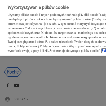
Skip to main content
Wykorzystywanie plików cookie
Używamy plików cookie i innych podobnych technologii („pliki cookie”), a
CGM
Produkty
Bl
niezbędnych plików cookie, chcielibyśmy używać plików cookie: (1) aby dow
internetowa jest używana i jak działa, w tym poznać statystyki dotyczące 
zapewnienia Ci dodatkowych funkcji i możliwości personalizacji, (3) w cel
Products
Articles
społecznościowych oraz (4) do celów targetowania i marketingu bezpośred
zgodę na używanie wszystkich plików cookie i odpowiedniego przetwarza
Twojej przeglądarce i adres IP, a także ujawnianie Twoich danych osobo
We are sorry, but no results were found for:
naszej Polityce Cookie / Polityce Prywatności. Aby uzyskać więcej informa
wycofania swojej zgody, kliknij „Preferencje dotyczące plików cookie”.
Pol
POLSKA