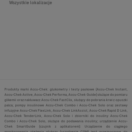
Wszystkie lokalizacje
Produkty marki Accu-Chek: glukometry i testy paskowe (Accu-Chek Instant,
Accu-Chek Active, Accu-Chek Performa, Accu-Chek Guide) służące do pomiaru
glikemii oraz nakłuwacz Accu-Chek FastClix, służący do pobrania krwi z opuszki
palca; pompy insulinowe Accu-Chek Combo i Accu-Chek Solo oraz zestawy
infuzyjne Accu-Chek FlexLink, Accu-Chek LinkAssist, Accu-Chek Rapid D Link,
Accu-Chek TenderLink, Accu-Chek Solo i zbiorniki do insuliny Accu-Chek
Combo i Accu-Chek Solo, służące do podawania insuliny; urządzenie Accu-
Chek SmartGuide (czujnik z aplikatorem): Urządzenie do ciągłego
monitorowania stężenia glukozy (urządzenie CGM) jest przeznaczone do