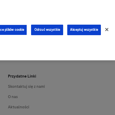
0
ce plików cookie
Odrzuć wszystkie
Akceptuj wszystkie
Przydatne Linki
Skontaktuj się z nami
O nas
Aktualności