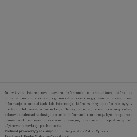
Ta witryna internetowa zawiera informacje o produktach, które są
przeznaczone dla szerokiego grona odbiorców i mogą zawierać szczegółowe
informacje o produktach lub informacje, które w inny sposób nie byłyby
dostępne lub ważne w Twoim kraju. Należy pamiętać, że nie ponosimy żadnej
odpowiedzialności za dostęp do takich informacji, które mogą być niezgodne z
jakimkolwiek ważnym procesem prawnym, przepisami, rejestracją lub
użytkowaniem w kraju pochodzenia.
Podmiot prowadzący reklamę:
Roche Diagnostics Polska Sp. z o.o
Producent:
Roche Diabetes Care GmbH