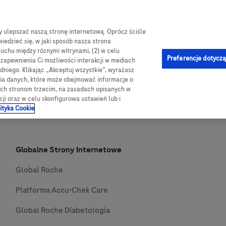
by ulepszać naszą stronę internetową. Oprócz ściśle
e-Sklep
og
Obsługa i pomoc
Kontakt
iedzieć się, w jaki sposób nasza strona
ruchu między róznymi witrynami, (2) w celu
Preferencje dotyczą
u zapewnienia Ci możliwości interakcji w mediach
niego. Klikając „Akceptuj wszystkie”, wyrażasz
nia danych, które może obejmować informacje o
wych stronom trzecim, na zasadach opisanych w
cji oraz w celu skonfigurowa ustawień lub i
ityka Cookie
Globalne Strony Internetowe
Global Roche
Platforma Accu-Chek Care
Global Roche Diabetologia