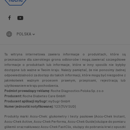
POLSKA
Ta witryna internetowa zawiera informacje o produktach, które są
przeznaczone dla szerokiego grona odbiorców i mogą zawierać szczegółowe
informacje o produktach lub informacje, które w inny sposób nie byłyby
dostępne lub ważne w Twoim kraju. Należy pamiętać, że nie ponosimy żadnej
odpowiedzialności za dostęp do takich informacji, które mogą być niezgodne z
jakimkolwiek ważnym procesem prawnym, przepisami, rejestracją lub
użytkowaniem w kraju pochodzenia.
Podmiot prowadzący reklamę:
Roche Diagnostics Polska Sp. z o.o
Producent:
Roche Diabetes Care GmbH
Producent aplikacji mySugr:
mySugr GmbH
Numer jednostki notyfikowanej:
123 (TUV SUD)
Produkty marki Accu-Chek: glukometry i testy paskowe (Accu-Chek Instant,
Accu-Chek Active, Accu-Chek Performa, Accu-Chek Guide) służące do pomiaru
glikemii oraz nakłuwacz Accu-Chek FastClix, służący do pobrania krwi z opuszki