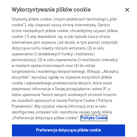
Skip to main content
0
Menu
Wykorzystywanie plików cookie
Używamy plików cookie i innych podobnych technologii („pliki
cookie”), aby ulepszać naszą stronę internetową. Oprócz
Products
Articles
ściśle niezbędnych plików cookie, chcielibyśmy używać plików
cookie: (1) aby dowiedzieć się, w jaki sposób nasza strona
We are sorry, but no results were found for:
internetowa jest używana i jak działa, w tym poznać statystyki
dotyczące ruchu między róznymi witrynami, (2) w celu
zapewnienia Ci dodatkowych funkcji i możliwości
personalizacji, (3) w celu zapewnienia Ci możliwości interakcji
w mediach społecznościowych oraz (4) do celów
targetowania i marketingu bezpośredniego. Klikając „Akceptuj
wszystkie”, wyrażasz zgodę na używanie wszystkich plików
Globalne Strony Internetowe
cookie i odpowiedniego przetwarzania danych, które może
obejmować informacje o Twojej przeglądarce i adres IP, a
Global Roche
także ujawnianie Twoich danych osobowych stronom trzecim,
na zasadach opisanych w naszej Polityce Cookie / Polityce
Platforma Accu-Chek Care
Prywatności. Aby uzyskać więcej informacji oraz w celu
skonfigurowa ustawień lub i wycofania swojej zgody, kliknij
Global Roche Diabetologia
„Preferencje dotyczące plików cookie”.
Polityka Cookie
Wszystkie lokalizacje
Preferencje dotyczące plików cookie