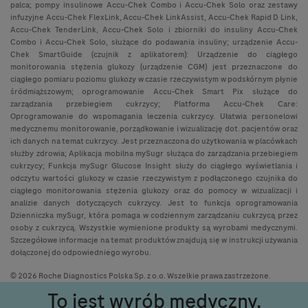
palca; pompy insulinowe Accu-Chek Combo i Accu-Chek Solo oraz zestawy
infuzyjne Accu-Chek FlexLink, Accu-Chek LinkAssist, Accu-Chek Rapid D Link,
Accu-Chek TenderLink, Accu-Chek Solo i zbiorniki do insuliny Accu-Chek
Combo i Accu-Chek Solo, służące do podawania insuliny; urządzenie Accu-
Chek SmartGuide (czujnik z aplikatorem): Urządzenie do ciągłego
monitorowania stężenia glukozy (urządzenie CGM) jest przeznaczone do
ciągłego pomiaru poziomu glukozy w czasie rzeczywistym w podskórnym płynie
śródmiąższowym; oprogramowanie Accu-Chek Smart Pix służące do
zarządzania przebiegiem cukrzycy; Platforma Accu-Chek Care:
Oprogramowanie do wspomagania leczenia cukrzycy. Ułatwia personelowi
medycznemu monitorowanie, porządkowanie i wizualizację dot. pacjentów oraz
ich danych na temat cukrzycy. Jest przeznaczona do użytkowania w placówkach
służby zdrowia; Aplikacja mobilna mySugr służąca do zarządzania przebiegiem
cukrzycy; Funkcja mySugr Glucose Insight służy do ciągłego wyświetlania i
odczytu wartości glukozy w czasie rzeczywistym z podłączonego czujnika do
ciągłego monitorowania stężenia glukozy oraz do pomocy w wizualizacji i
analizie danych dotyczących cukrzycy. Jest to funkcja oprogramowania
Dzienniczka mySugr, która pomaga w codziennym zarządzaniu cukrzycą przez
osoby z cukrzycą. Wszystkie wymienione produkty są wyrobami medycznymi.
Szczegółowe informacje na temat produktów znajdują się w instrukcji używania
dołączonej do odpowiedniego wyrobu.
© 2026 Roche Diagnostics Polska Sp. z o.o. Wszelkie prawa zastrzeżone.
To jest wyrób medyczny.