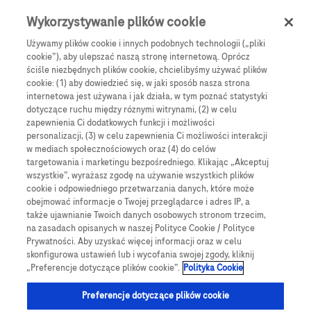
Skip to main content
0
Menu
Wykorzystywanie plików cookie
Używamy plików cookie i innych podobnych technologii („pliki
cookie”), aby ulepszać naszą stronę internetową. Oprócz
Products
Articles
ściśle niezbędnych plików cookie, chcielibyśmy używać plików
cookie: (1) aby dowiedzieć się, w jaki sposób nasza strona
We are sorry, but no results were found for:
internetowa jest używana i jak działa, w tym poznać statystyki
dotyczące ruchu między róznymi witrynami, (2) w celu
zapewnienia Ci dodatkowych funkcji i możliwości
personalizacji, (3) w celu zapewnienia Ci możliwości interakcji
w mediach społecznościowych oraz (4) do celów
targetowania i marketingu bezpośredniego. Klikając „Akceptuj
wszystkie”, wyrażasz zgodę na używanie wszystkich plików
Globalne Strony Internetowe
cookie i odpowiedniego przetwarzania danych, które może
obejmować informacje o Twojej przeglądarce i adres IP, a
Global Roche
także ujawnianie Twoich danych osobowych stronom trzecim,
na zasadach opisanych w naszej Polityce Cookie / Polityce
Platforma Accu-Chek Care
Prywatności. Aby uzyskać więcej informacji oraz w celu
skonfigurowa ustawień lub i wycofania swojej zgody, kliknij
Global Roche Diabetologia
„Preferencje dotyczące plików cookie”.
Polityka Cookie
Wszystkie lokalizacje
Preferencje dotyczące plików cookie