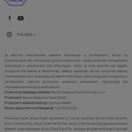
POLSKA
Ta witryna internetowa zawiera informacje o produktach, które są
przeznaczone dla szerokiego grona odbiorców i mogą zawierać szczegółowe
informacje o produktach lub informacje, które w inny sposób nie byłyby
dostępne lub ważne w Twoim kraju. Należy pamiętać, że nie ponosimy żadnej
odpowiedzialności za dostęp do takich informacji, które mogą być niezgodne z
jakimkolwiek ważnym procesem prawnym, przepisami, rejestracją lub
użytkowaniem w kraju pochodzenia.
Podmiot prowadzący reklamę:
Roche Diagnostics Polska Sp. z o.o
Producent:
Roche Diabetes Care GmbH
Producent aplikacji mySugr:
mySugr GmbH
Numer jednostki notyfikowanej:
123 (TUV SUD)
Produkty marki Accu-Chek: glukometry i testy paskowe (Accu-Chek Instant,
Accu-Chek Active, Accu-Chek Performa, Accu-Chek Guide) służące do pomiaru
glikemii oraz nakłuwacz Accu-Chek FastClix, służący do pobrania krwi z opuszki