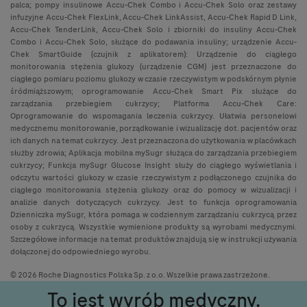
palca; pompy insulinowe Accu-Chek Combo i Accu-Chek Solo oraz zestawy
infuzyjne Accu-Chek FlexLink, Accu-Chek LinkAssist, Accu-Chek Rapid D Link,
Accu-Chek TenderLink, Accu-Chek Solo i zbiorniki do insuliny Accu-Chek
Combo i Accu-Chek Solo, służące do podawania insuliny; urządzenie Accu-
Chek SmartGuide (czujnik z aplikatorem): Urządzenie do ciągłego
monitorowania stężenia glukozy (urządzenie CGM) jest przeznaczone do
ciągłego pomiaru poziomu glukozy w czasie rzeczywistym w podskórnym płynie
śródmiąższowym; oprogramowanie Accu-Chek Smart Pix służące do
zarządzania przebiegiem cukrzycy; Platforma Accu-Chek Care:
Oprogramowanie do wspomagania leczenia cukrzycy. Ułatwia personelowi
medycznemu monitorowanie, porządkowanie i wizualizację dot. pacjentów oraz
ich danych na temat cukrzycy. Jest przeznaczona do użytkowania w placówkach
służby zdrowia; Aplikacja mobilna mySugr służąca do zarządzania przebiegiem
cukrzycy; Funkcja mySugr Glucose Insight służy do ciągłego wyświetlania i
odczytu wartości glukozy w czasie rzeczywistym z podłączonego czujnika do
ciągłego monitorowania stężenia glukozy oraz do pomocy w wizualizacji i
analizie danych dotyczących cukrzycy. Jest to funkcja oprogramowania
Dzienniczka mySugr, która pomaga w codziennym zarządzaniu cukrzycą przez
osoby z cukrzycą. Wszystkie wymienione produkty są wyrobami medycznymi.
Szczegółowe informacje na temat produktów znajdują się w instrukcji używania
dołączonej do odpowiedniego wyrobu.
© 2026 Roche Diagnostics Polska Sp. z o.o. Wszelkie prawa zastrzeżone.
To jest wyrób medyczny.