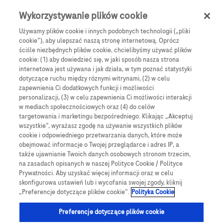
Skip to main content
0
Menu
Wykorzystywanie plików cookie
Używamy plików cookie i innych podobnych technologii („pliki
cookie”), aby ulepszać naszą stronę internetową. Oprócz
Products
Articles
ściśle niezbędnych plików cookie, chcielibyśmy używać plików
cookie: (1) aby dowiedzieć się, w jaki sposób nasza strona
We are sorry, but no results were found for:
internetowa jest używana i jak działa, w tym poznać statystyki
dotyczące ruchu między róznymi witrynami, (2) w celu
zapewnienia Ci dodatkowych funkcji i możliwości
personalizacji, (3) w celu zapewnienia Ci możliwości interakcji
w mediach społecznościowych oraz (4) do celów
targetowania i marketingu bezpośredniego. Klikając „Akceptuj
wszystkie”, wyrażasz zgodę na używanie wszystkich plików
Globalne Strony Internetowe
cookie i odpowiedniego przetwarzania danych, które może
obejmować informacje o Twojej przeglądarce i adres IP, a
Global Roche
także ujawnianie Twoich danych osobowych stronom trzecim,
na zasadach opisanych w naszej Polityce Cookie / Polityce
Platforma Accu-Chek Care
Prywatności. Aby uzyskać więcej informacji oraz w celu
skonfigurowa ustawień lub i wycofania swojej zgody, kliknij
Global Roche Diabetologia
„Preferencje dotyczące plików cookie”.
Polityka Cookie
Wszystkie lokalizacje
Preferencje dotyczące plików cookie