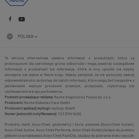
POLSKA
Ta witryna internetowa zawiera informacje o produktach, które są
przeznaczone dla szerokiego grona odbiorców i mogą zawierać szczegółowe
informacje o produktach lub informacje, które w inny sposób nie byłyby
dostępne lub ważne w Twoim kraju. Należy pamiętać, że nie ponosimy żadnej
odpowiedzialności za dostęp do takich informacji, które mogą być niezgodne z
jakimkolwiek ważnym procesem prawnym, przepisami, rejestracją lub
użytkowaniem w kraju pochodzenia.
Podmiot prowadzący reklamę:
Roche Diagnostics Polska Sp. z o.o
Producent:
Roche Diabetes Care GmbH
Producent aplikacji mySugr:
mySugr GmbH
Numer jednostki notyfikowanej:
123 (TUV SUD)
Produkty marki Accu-Chek: glukometry i testy paskowe (Accu-Chek Instant,
Accu-Chek Active, Accu-Chek Performa, Accu-Chek Guide) służące do pomiaru
glikemii oraz nakłuwacz Accu-Chek FastClix, służący do pobrania krwi z opuszki