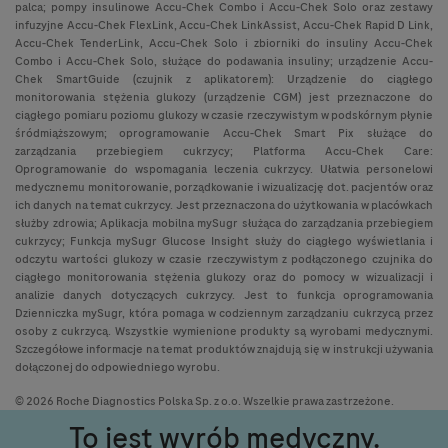
palca; pompy insulinowe Accu-Chek Combo i Accu-Chek Solo oraz zestawy
infuzyjne Accu-Chek FlexLink, Accu-Chek LinkAssist, Accu-Chek Rapid D Link,
Accu-Chek TenderLink, Accu-Chek Solo i zbiorniki do insuliny Accu-Chek
Combo i Accu-Chek Solo, służące do podawania insuliny; urządzenie Accu-
Chek SmartGuide (czujnik z aplikatorem): Urządzenie do ciągłego
monitorowania stężenia glukozy (urządzenie CGM) jest przeznaczone do
ciągłego pomiaru poziomu glukozy w czasie rzeczywistym w podskórnym płynie
śródmiąższowym; oprogramowanie Accu-Chek Smart Pix służące do
zarządzania przebiegiem cukrzycy; Platforma Accu-Chek Care:
Oprogramowanie do wspomagania leczenia cukrzycy. Ułatwia personelowi
medycznemu monitorowanie, porządkowanie i wizualizację dot. pacjentów oraz
ich danych na temat cukrzycy. Jest przeznaczona do użytkowania w placówkach
służby zdrowia; Aplikacja mobilna mySugr służąca do zarządzania przebiegiem
cukrzycy; Funkcja mySugr Glucose Insight służy do ciągłego wyświetlania i
odczytu wartości glukozy w czasie rzeczywistym z podłączonego czujnika do
ciągłego monitorowania stężenia glukozy oraz do pomocy w wizualizacji i
analizie danych dotyczących cukrzycy. Jest to funkcja oprogramowania
Dzienniczka mySugr, która pomaga w codziennym zarządzaniu cukrzycą przez
osoby z cukrzycą. Wszystkie wymienione produkty są wyrobami medycznymi.
Szczegółowe informacje na temat produktów znajdują się w instrukcji używania
dołączonej do odpowiedniego wyrobu.
© 2026 Roche Diagnostics Polska Sp. z o.o. Wszelkie prawa zastrzeżone.
To jest wyrób medyczny.