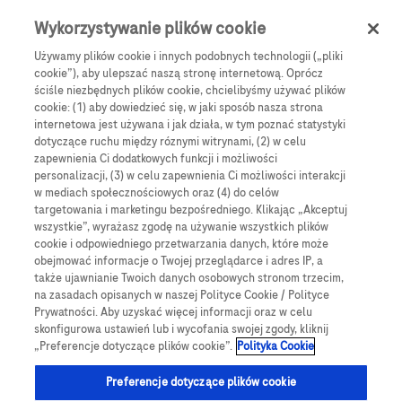
Skip to main content
0
Menu
Wykorzystywanie plików cookie
Używamy plików cookie i innych podobnych technologii („pliki
cookie”), aby ulepszać naszą stronę internetową. Oprócz
Products
Articles
ściśle niezbędnych plików cookie, chcielibyśmy używać plików
cookie: (1) aby dowiedzieć się, w jaki sposób nasza strona
We are sorry, but no results were found for:
internetowa jest używana i jak działa, w tym poznać statystyki
dotyczące ruchu między róznymi witrynami, (2) w celu
zapewnienia Ci dodatkowych funkcji i możliwości
personalizacji, (3) w celu zapewnienia Ci możliwości interakcji
w mediach społecznościowych oraz (4) do celów
targetowania i marketingu bezpośredniego. Klikając „Akceptuj
wszystkie”, wyrażasz zgodę na używanie wszystkich plików
Globalne Strony Internetowe
cookie i odpowiedniego przetwarzania danych, które może
obejmować informacje o Twojej przeglądarce i adres IP, a
Global Roche
także ujawnianie Twoich danych osobowych stronom trzecim,
na zasadach opisanych w naszej Polityce Cookie / Polityce
Platforma Accu-Chek Care
Prywatności. Aby uzyskać więcej informacji oraz w celu
skonfigurowa ustawień lub i wycofania swojej zgody, kliknij
Global Roche Diabetologia
„Preferencje dotyczące plików cookie”.
Polityka Cookie
Wszystkie lokalizacje
Preferencje dotyczące plików cookie