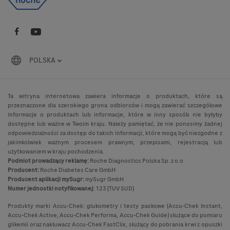
POLSKA
Ta witryna internetowa zawiera informacje o produktach, które są
przeznaczone dla szerokiego grona odbiorców i mogą zawierać szczegółowe
informacje o produktach lub informacje, które w inny sposób nie byłyby
dostępne lub ważne w Twoim kraju. Należy pamiętać, że nie ponosimy żadnej
odpowiedzialności za dostęp do takich informacji, które mogą być niezgodne z
jakimkolwiek ważnym procesem prawnym, przepisami, rejestracją lub
użytkowaniem w kraju pochodzenia.
Podmiot prowadzący reklamę:
Roche Diagnostics Polska Sp. z o.o
Producent:
Roche Diabetes Care GmbH
Producent aplikacji mySugr:
mySugr GmbH
Numer jednostki notyfikowanej:
123 (TUV SUD)
Produkty marki Accu-Chek: glukometry i testy paskowe (Accu-Chek Instant,
Accu-Chek Active, Accu-Chek Performa, Accu-Chek Guide) służące do pomiaru
glikemii oraz nakłuwacz Accu-Chek FastClix, służący do pobrania krwi z opuszki