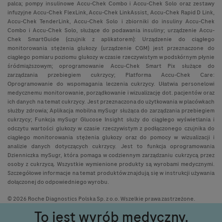
palca; pompy insulinowe Accu-Chek Combo i Accu-Chek Solo oraz zestawy
infuzyjne Accu-Chek FlexLink, Accu-Chek LinkAssist, Accu-Chek Rapid D Link,
Accu-Chek TenderLink, Accu-Chek Solo i zbiorniki do insuliny Accu-Chek
Combo i Accu-Chek Solo, służące do podawania insuliny; urządzenie Accu-
Chek SmartGuide (czujnik z aplikatorem): Urządzenie do ciągłego
monitorowania stężenia glukozy (urządzenie CGM) jest przeznaczone do
ciągłego pomiaru poziomu glukozy w czasie rzeczywistym w podskórnym płynie
śródmiąższowym; oprogramowanie Accu-Chek Smart Pix służące do
zarządzania przebiegiem cukrzycy; Platforma Accu-Chek Care:
Oprogramowanie do wspomagania leczenia cukrzycy. Ułatwia personelowi
medycznemu monitorowanie, porządkowanie i wizualizację dot. pacjentów oraz
ich danych na temat cukrzycy. Jest przeznaczona do użytkowania w placówkach
służby zdrowia; Aplikacja mobilna mySugr służąca do zarządzania przebiegiem
cukrzycy; Funkcja mySugr Glucose Insight służy do ciągłego wyświetlania i
odczytu wartości glukozy w czasie rzeczywistym z podłączonego czujnika do
ciągłego monitorowania stężenia glukozy oraz do pomocy w wizualizacji i
analizie danych dotyczących cukrzycy. Jest to funkcja oprogramowania
Dzienniczka mySugr, która pomaga w codziennym zarządzaniu cukrzycą przez
osoby z cukrzycą. Wszystkie wymienione produkty są wyrobami medycznymi.
Szczegółowe informacje na temat produktów znajdują się w instrukcji używania
dołączonej do odpowiedniego wyrobu.
© 2026 Roche Diagnostics Polska Sp. z o.o. Wszelkie prawa zastrzeżone.
To jest wyrób medyczny.