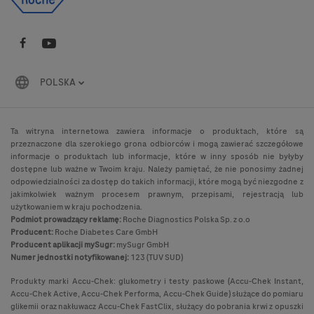
POLSKA
Ta witryna internetowa zawiera informacje o produktach, które są
przeznaczone dla szerokiego grona odbiorców i mogą zawierać szczegółowe
informacje o produktach lub informacje, które w inny sposób nie byłyby
dostępne lub ważne w Twoim kraju. Należy pamiętać, że nie ponosimy żadnej
odpowiedzialności za dostęp do takich informacji, które mogą być niezgodne z
jakimkolwiek ważnym procesem prawnym, przepisami, rejestracją lub
użytkowaniem w kraju pochodzenia.
Podmiot prowadzący reklamę:
Roche Diagnostics Polska Sp. z o.o
Producent:
Roche Diabetes Care GmbH
Producent aplikacji mySugr:
mySugr GmbH
Numer jednostki notyfikowanej:
123 (TUV SUD)
Produkty marki Accu-Chek: glukometry i testy paskowe (Accu-Chek Instant,
Accu-Chek Active, Accu-Chek Performa, Accu-Chek Guide) służące do pomiaru
glikemii oraz nakłuwacz Accu-Chek FastClix, służący do pobrania krwi z opuszki