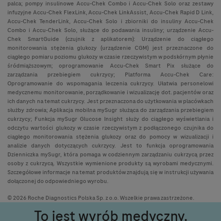
palca; pompy insulinowe Accu-Chek Combo i Accu-Chek Solo oraz zestawy
infuzyjne Accu-Chek FlexLink, Accu-Chek LinkAssist, Accu-Chek Rapid D Link,
Accu-Chek TenderLink, Accu-Chek Solo i zbiorniki do insuliny Accu-Chek
Combo i Accu-Chek Solo, służące do podawania insuliny; urządzenie Accu-
Chek SmartGuide (czujnik z aplikatorem): Urządzenie do ciągłego
monitorowania stężenia glukozy (urządzenie CGM) jest przeznaczone do
ciągłego pomiaru poziomu glukozy w czasie rzeczywistym w podskórnym płynie
śródmiąższowym; oprogramowanie Accu-Chek Smart Pix służące do
zarządzania przebiegiem cukrzycy; Platforma Accu-Chek Care:
Oprogramowanie do wspomagania leczenia cukrzycy. Ułatwia personelowi
medycznemu monitorowanie, porządkowanie i wizualizację dot. pacjentów oraz
ich danych na temat cukrzycy. Jest przeznaczona do użytkowania w placówkach
służby zdrowia; Aplikacja mobilna mySugr służąca do zarządzania przebiegiem
cukrzycy; Funkcja mySugr Glucose Insight służy do ciągłego wyświetlania i
odczytu wartości glukozy w czasie rzeczywistym z podłączonego czujnika do
ciągłego monitorowania stężenia glukozy oraz do pomocy w wizualizacji i
analizie danych dotyczących cukrzycy. Jest to funkcja oprogramowania
Dzienniczka mySugr, która pomaga w codziennym zarządzaniu cukrzycą przez
osoby z cukrzycą. Wszystkie wymienione produkty są wyrobami medycznymi.
Szczegółowe informacje na temat produktów znajdują się w instrukcji używania
dołączonej do odpowiedniego wyrobu.
© 2026 Roche Diagnostics Polska Sp. z o.o. Wszelkie prawa zastrzeżone.
To jest wyrób medyczny.