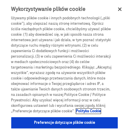
Skip to main content
0
Menu
Wykorzystywanie plików cookie
Używamy plików cookie i innych podobnych technologii („pliki
cookie”), aby ulepszać naszą stronę internetową. Oprócz
Products
Articles
ściśle niezbędnych plików cookie, chcielibyśmy używać plików
cookie: (1) aby dowiedzieć się, w jaki sposób nasza strona
We are sorry, but no results were found for:
internetowa jest używana i jak działa, w tym poznać statystyki
dotyczące ruchu między róznymi witrynami, (2) w celu
zapewnienia Ci dodatkowych funkcji i możliwości
personalizacji, (3) w celu zapewnienia Ci możliwości interakcji
w mediach społecznościowych oraz (4) do celów
targetowania i marketingu bezpośredniego. Klikając „Akceptuj
wszystkie”, wyrażasz zgodę na używanie wszystkich plików
Globalne Strony Internetowe
cookie i odpowiedniego przetwarzania danych, które może
obejmować informacje o Twojej przeglądarce i adres IP, a
Global Roche
także ujawnianie Twoich danych osobowych stronom trzecim,
na zasadach opisanych w naszej Polityce Cookie / Polityce
Platforma Accu-Chek Care
Prywatności. Aby uzyskać więcej informacji oraz w celu
skonfigurowa ustawień lub i wycofania swojej zgody, kliknij
Global Roche Diabetologia
„Preferencje dotyczące plików cookie”.
Polityka Cookie
Wszystkie lokalizacje
Preferencje dotyczące plików cookie