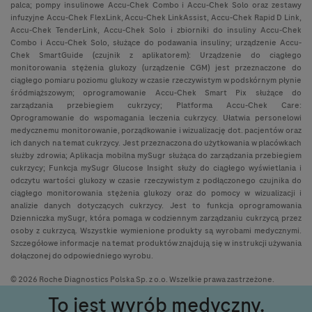
palca; pompy insulinowe Accu-Chek Combo i Accu-Chek Solo oraz zestawy
infuzyjne Accu-Chek FlexLink, Accu-Chek LinkAssist, Accu-Chek Rapid D Link,
Accu-Chek TenderLink, Accu-Chek Solo i zbiorniki do insuliny Accu-Chek
Combo i Accu-Chek Solo, służące do podawania insuliny; urządzenie Accu-
Chek SmartGuide (czujnik z aplikatorem): Urządzenie do ciągłego
monitorowania stężenia glukozy (urządzenie CGM) jest przeznaczone do
ciągłego pomiaru poziomu glukozy w czasie rzeczywistym w podskórnym płynie
śródmiąższowym; oprogramowanie Accu-Chek Smart Pix służące do
zarządzania przebiegiem cukrzycy; Platforma Accu-Chek Care:
Oprogramowanie do wspomagania leczenia cukrzycy. Ułatwia personelowi
medycznemu monitorowanie, porządkowanie i wizualizację dot. pacjentów oraz
ich danych na temat cukrzycy. Jest przeznaczona do użytkowania w placówkach
służby zdrowia; Aplikacja mobilna mySugr służąca do zarządzania przebiegiem
cukrzycy; Funkcja mySugr Glucose Insight służy do ciągłego wyświetlania i
odczytu wartości glukozy w czasie rzeczywistym z podłączonego czujnika do
ciągłego monitorowania stężenia glukozy oraz do pomocy w wizualizacji i
analizie danych dotyczących cukrzycy. Jest to funkcja oprogramowania
Dzienniczka mySugr, która pomaga w codziennym zarządzaniu cukrzycą przez
osoby z cukrzycą. Wszystkie wymienione produkty są wyrobami medycznymi.
Szczegółowe informacje na temat produktów znajdują się w instrukcji używania
dołączonej do odpowiedniego wyrobu.
© 2026 Roche Diagnostics Polska Sp. z o.o. Wszelkie prawa zastrzeżone.
To jest wyrób medyczny.