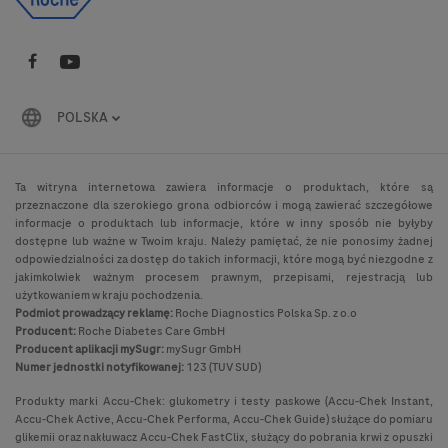
POLSKA
Ta witryna internetowa zawiera informacje o produktach, które są
przeznaczone dla szerokiego grona odbiorców i mogą zawierać szczegółowe
informacje o produktach lub informacje, które w inny sposób nie byłyby
dostępne lub ważne w Twoim kraju. Należy pamiętać, że nie ponosimy żadnej
odpowiedzialności za dostęp do takich informacji, które mogą być niezgodne z
jakimkolwiek ważnym procesem prawnym, przepisami, rejestracją lub
użytkowaniem w kraju pochodzenia.
Podmiot prowadzący reklamę:
Roche Diagnostics Polska Sp. z o.o
Producent:
Roche Diabetes Care GmbH
Producent aplikacji mySugr:
mySugr GmbH
Numer jednostki notyfikowanej:
123 (TUV SUD)
Produkty marki Accu-Chek: glukometry i testy paskowe (Accu-Chek Instant,
Accu-Chek Active, Accu-Chek Performa, Accu-Chek Guide) służące do pomiaru
glikemii oraz nakłuwacz Accu-Chek FastClix, służący do pobrania krwi z opuszki