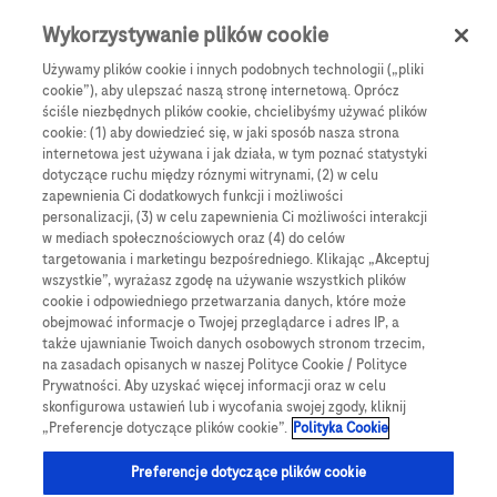
Skip to main content
0
Menu
Wykorzystywanie plików cookie
Używamy plików cookie i innych podobnych technologii („pliki
cookie”), aby ulepszać naszą stronę internetową. Oprócz
Products
Articles
ściśle niezbędnych plików cookie, chcielibyśmy używać plików
cookie: (1) aby dowiedzieć się, w jaki sposób nasza strona
We are sorry, but no results were found for:
internetowa jest używana i jak działa, w tym poznać statystyki
dotyczące ruchu między róznymi witrynami, (2) w celu
zapewnienia Ci dodatkowych funkcji i możliwości
personalizacji, (3) w celu zapewnienia Ci możliwości interakcji
w mediach społecznościowych oraz (4) do celów
targetowania i marketingu bezpośredniego. Klikając „Akceptuj
wszystkie”, wyrażasz zgodę na używanie wszystkich plików
Globalne Strony Internetowe
cookie i odpowiedniego przetwarzania danych, które może
obejmować informacje o Twojej przeglądarce i adres IP, a
Global Roche
także ujawnianie Twoich danych osobowych stronom trzecim,
na zasadach opisanych w naszej Polityce Cookie / Polityce
Platforma Accu-Chek Care
Prywatności. Aby uzyskać więcej informacji oraz w celu
skonfigurowa ustawień lub i wycofania swojej zgody, kliknij
Global Roche Diabetologia
„Preferencje dotyczące plików cookie”.
Polityka Cookie
Wszystkie lokalizacje
Preferencje dotyczące plików cookie