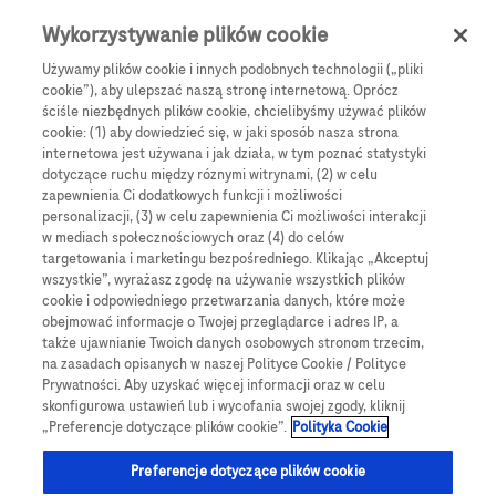
Skip to main content
0
Menu
Wykorzystywanie plików cookie
Używamy plików cookie i innych podobnych technologii („pliki
cookie”), aby ulepszać naszą stronę internetową. Oprócz
Products
Articles
ściśle niezbędnych plików cookie, chcielibyśmy używać plików
cookie: (1) aby dowiedzieć się, w jaki sposób nasza strona
We are sorry, but no results were found for:
internetowa jest używana i jak działa, w tym poznać statystyki
dotyczące ruchu między róznymi witrynami, (2) w celu
zapewnienia Ci dodatkowych funkcji i możliwości
personalizacji, (3) w celu zapewnienia Ci możliwości interakcji
w mediach społecznościowych oraz (4) do celów
targetowania i marketingu bezpośredniego. Klikając „Akceptuj
wszystkie”, wyrażasz zgodę na używanie wszystkich plików
Globalne Strony Internetowe
cookie i odpowiedniego przetwarzania danych, które może
obejmować informacje o Twojej przeglądarce i adres IP, a
Global Roche
także ujawnianie Twoich danych osobowych stronom trzecim,
na zasadach opisanych w naszej Polityce Cookie / Polityce
Platforma Accu-Chek Care
Prywatności. Aby uzyskać więcej informacji oraz w celu
skonfigurowa ustawień lub i wycofania swojej zgody, kliknij
Global Roche Diabetologia
„Preferencje dotyczące plików cookie”.
Polityka Cookie
Wszystkie lokalizacje
Preferencje dotyczące plików cookie