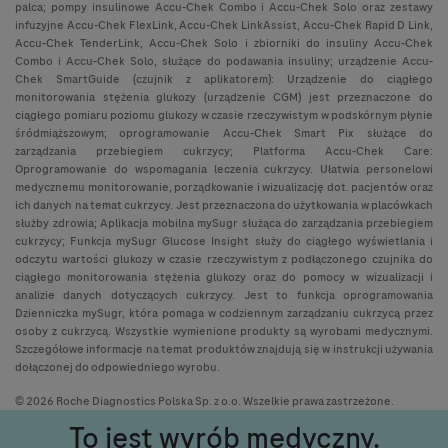
palca; pompy insulinowe Accu-Chek Combo i Accu-Chek Solo oraz zestawy
infuzyjne Accu-Chek FlexLink, Accu-Chek LinkAssist, Accu-Chek Rapid D Link,
Accu-Chek TenderLink, Accu-Chek Solo i zbiorniki do insuliny Accu-Chek
Combo i Accu-Chek Solo, służące do podawania insuliny; urządzenie Accu-
Chek SmartGuide (czujnik z aplikatorem): Urządzenie do ciągłego
monitorowania stężenia glukozy (urządzenie CGM) jest przeznaczone do
ciągłego pomiaru poziomu glukozy w czasie rzeczywistym w podskórnym płynie
śródmiąższowym; oprogramowanie Accu-Chek Smart Pix służące do
zarządzania przebiegiem cukrzycy; Platforma Accu-Chek Care:
Oprogramowanie do wspomagania leczenia cukrzycy. Ułatwia personelowi
medycznemu monitorowanie, porządkowanie i wizualizację dot. pacjentów oraz
ich danych na temat cukrzycy. Jest przeznaczona do użytkowania w placówkach
służby zdrowia; Aplikacja mobilna mySugr służąca do zarządzania przebiegiem
cukrzycy; Funkcja mySugr Glucose Insight służy do ciągłego wyświetlania i
odczytu wartości glukozy w czasie rzeczywistym z podłączonego czujnika do
ciągłego monitorowania stężenia glukozy oraz do pomocy w wizualizacji i
analizie danych dotyczących cukrzycy. Jest to funkcja oprogramowania
Dzienniczka mySugr, która pomaga w codziennym zarządzaniu cukrzycą przez
osoby z cukrzycą. Wszystkie wymienione produkty są wyrobami medycznymi.
Szczegółowe informacje na temat produktów znajdują się w instrukcji używania
dołączonej do odpowiedniego wyrobu.
© 2026 Roche Diagnostics Polska Sp. z o.o. Wszelkie prawa zastrzeżone.
To jest wyrób medyczny.