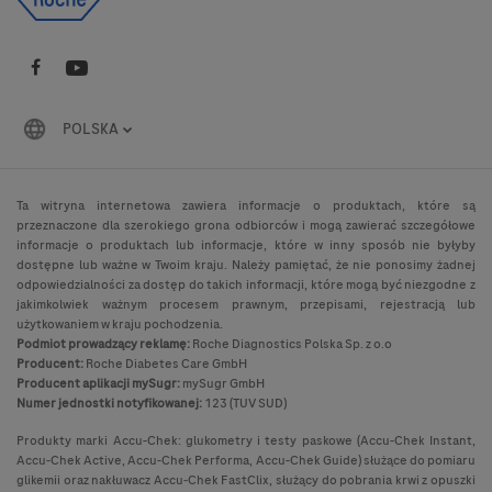
POLSKA
Ta witryna internetowa zawiera informacje o produktach, które są
przeznaczone dla szerokiego grona odbiorców i mogą zawierać szczegółowe
informacje o produktach lub informacje, które w inny sposób nie byłyby
dostępne lub ważne w Twoim kraju. Należy pamiętać, że nie ponosimy żadnej
odpowiedzialności za dostęp do takich informacji, które mogą być niezgodne z
jakimkolwiek ważnym procesem prawnym, przepisami, rejestracją lub
użytkowaniem w kraju pochodzenia.
Podmiot prowadzący reklamę:
Roche Diagnostics Polska Sp. z o.o
Producent:
Roche Diabetes Care GmbH
Producent aplikacji mySugr:
mySugr GmbH
Numer jednostki notyfikowanej:
123 (TUV SUD)
Produkty marki Accu-Chek: glukometry i testy paskowe (Accu-Chek Instant,
Accu-Chek Active, Accu-Chek Performa, Accu-Chek Guide) służące do pomiaru
glikemii oraz nakłuwacz Accu-Chek FastClix, służący do pobrania krwi z opuszki