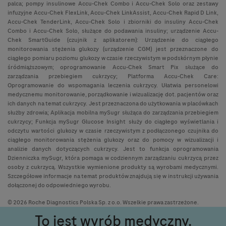
palca; pompy insulinowe Accu-Chek Combo i Accu-Chek Solo oraz zestawy
infuzyjne Accu-Chek FlexLink, Accu-Chek LinkAssist, Accu-Chek Rapid D Link,
Accu-Chek TenderLink, Accu-Chek Solo i zbiorniki do insuliny Accu-Chek
Combo i Accu-Chek Solo, służące do podawania insuliny; urządzenie Accu-
Chek SmartGuide (czujnik z aplikatorem): Urządzenie do ciągłego
monitorowania stężenia glukozy (urządzenie CGM) jest przeznaczone do
ciągłego pomiaru poziomu glukozy w czasie rzeczywistym w podskórnym płynie
śródmiąższowym; oprogramowanie Accu-Chek Smart Pix służące do
zarządzania przebiegiem cukrzycy; Platforma Accu-Chek Care:
Oprogramowanie do wspomagania leczenia cukrzycy. Ułatwia personelowi
medycznemu monitorowanie, porządkowanie i wizualizację dot. pacjentów oraz
ich danych na temat cukrzycy. Jest przeznaczona do użytkowania w placówkach
służby zdrowia; Aplikacja mobilna mySugr służąca do zarządzania przebiegiem
cukrzycy; Funkcja mySugr Glucose Insight służy do ciągłego wyświetlania i
odczytu wartości glukozy w czasie rzeczywistym z podłączonego czujnika do
ciągłego monitorowania stężenia glukozy oraz do pomocy w wizualizacji i
analizie danych dotyczących cukrzycy. Jest to funkcja oprogramowania
Dzienniczka mySugr, która pomaga w codziennym zarządzaniu cukrzycą przez
osoby z cukrzycą. Wszystkie wymienione produkty są wyrobami medycznymi.
Szczegółowe informacje na temat produktów znajdują się w instrukcji używania
dołączonej do odpowiedniego wyrobu.
© 2026 Roche Diagnostics Polska Sp. z o.o. Wszelkie prawa zastrzeżone.
To jest wyrób medyczny.