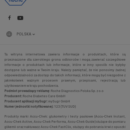
POLSKA
Ta witryna internetowa zawiera informacje o produktach, które są
przeznaczone dla szerokiego grona odbiorców i mogą zawierać szczegółowe
informacje o produktach lub informacje, które w inny sposób nie byłyby
dostępne lub ważne w Twoim kraju. Należy pamiętać, że nie ponosimy żadnej
odpowiedzialności za dostęp do takich informacji, które mogą być niezgodne z
jakimkolwiek ważnym procesem prawnym, przepisami, rejestracją lub
użytkowaniem w kraju pochodzenia.
Podmiot prowadzący reklamę:
Roche Diagnostics Polska Sp. z o.o
Producent:
Roche Diabetes Care GmbH
Producent aplikacji mySugr:
mySugr GmbH
Numer jednostki notyfikowanej:
123 (TUV SUD)
Produkty marki Accu-Chek: glukometry i testy paskowe (Accu-Chek Instant,
Accu-Chek Active, Accu-Chek Performa, Accu-Chek Guide) służące do pomiaru
glikemii oraz nakłuwacz Accu-Chek FastClix, służący do pobrania krwi z opuszki